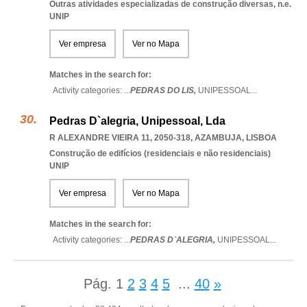
Outras atividades especializadas de construção diversas, n.e.
UNIP
Ver empresa
Ver no Mapa
Matches in the search for:
Activity categories: ...
PEDRAS DO LIS,
UNIPESSOAL
...
Pedras D`alegria, Unipessoal, Lda
R ALEXANDRE VIEIRA 11, 2050-318
,
AZAMBUJA
,
LISBOA
Construção de edifícios (residenciais e não residenciais)
UNIP
Ver empresa
Ver no Mapa
Matches in the search for:
Activity categories: ...
PEDRAS D`ALEGRIA,
UNIPESSOAL
...
Pág.
1
2
3
4
5
...
40
»