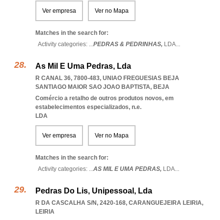
Ver empresa
Ver no Mapa
Matches in the search for:
Activity categories: ...
PEDRAS & PEDRINHAS,
LDA
...
As Mil E Uma Pedras, Lda
R CANAL 36, 7800-483
,
UNIAO FREGUESIAS BEJA
SANTIAGO MAIOR SAO JOAO BAPTISTA
,
BEJA
Comércio a retalho de outros produtos novos, em
estabelecimentos especializados, n.e.
LDA
Ver empresa
Ver no Mapa
Matches in the search for:
Activity categories: ...
AS MIL E UMA PEDRAS,
LDA
...
Pedras Do Lis, Unipessoal, Lda
R DA CASCALHA S/N, 2420-168
,
CARANGUEJEIRA LEIRIA
,
LEIRIA