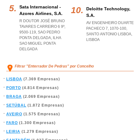
Sata Internacional -
Deloitte Technology,
Azores Airlines, S.a.
S.a.
R DOUTOR JOSÉ BRUNO
AV ENGENHEIRO DUARTE
TAVARES CARREIRO 6 9º,
PACHECO 7, 1070-100
,
9500-119
,
SAO PEDRO
SANTO ANTONIO LISBOA
,
PONTA DELGADA
,
ILHA
LISBOA
SAO MIGUEL PONTA
DELGADA
Filtrar "Enterrador De Pedras" por Concelho
LISBOA
(7.369 Empresas)
PORTO
(4.814 Empresas)
BRAGA
(2.069 Empresas)
SETÚBAL
(1.872 Empresas)
AVEIRO
(1.575 Empresas)
FARO
(1.300 Empresas)
LEIRIA
(1.279 Empresas)