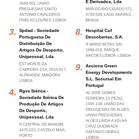
E Derivados, Lda
2660-001
,
UNIAO
FREGUESIAS SANTO
MAR DO RIO CÁVADO 571,
ANTONIO CAVALEIROS
4720-539
,
LAGO AMARES
,
FRIELAS LOURES
,
LISBOA
BRAGA
Spdad - Sociedade
Hospital Cuf
Portuguesa De
Descobertas, S.a.
Distribuição De
R MÁRIO BOTAS S/N,
Artigos De Desporto,
1998-018
,
PARQUE
NACOES LISBOA
,
LISBOA
Unipessoal, Lda
EST MONTE DA
Acciona Green
CABREIRA 1/1A, 2610-017
,
Energy Developments
ALFRAGIDE AMADORA
,
S.l. Sucursal Em
LISBOA
Portugal
Rgvs Ibérica -
AV JOSÉ GOMES
Sociedade Ibérica De
FERREIRA 13 2ºESQ.,
Produção De Artigos
1495-139, UNIÃO DAS
FREGUESIAS DE ALGES
,
De Desporto,
UNIAO FREGUESIAS
Unipessoal, Lda
ALGES LINDA A VELHA
R CENTRAL DE MANDIM,
CRUZ QUEBRADA
4475-023
,
CASTELO MAIA
,
DAFUNDO OEIRAS
,
PORTO
LISBOA