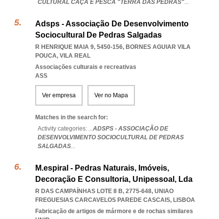
CULTURAL CAÇA E PESCA "TERRA DAS PEDRAS"
...
Adsps - Associação De Desenvolvimento
Sociocultural De Pedras Salgadas
R HENRIQUE MAIA 9, 5450-156
,
BORNES AGUIAR VILA
POUCA
,
VILA REAL
Associações culturais e recreativas
ASS
Ver empresa
Ver no Mapa
Matches in the search for:
Activity categories: ...
ADSPS - ASSOCIAÇÃO DE
DESENVOLVIMENTO SOCIOCULTURAL DE PEDRAS
SALGADAS
...
M.espiral - Pedras Naturais, Imóveis,
Decoração E Consultoria, Unipessoal, Lda
R DAS CAMPAÍNHAS LOTE 8 B, 2775-648
,
UNIAO
FREGUESIAS CARCAVELOS PAREDE CASCAIS
,
LISBOA
Fabricação de artigos de mármore e de rochas similares