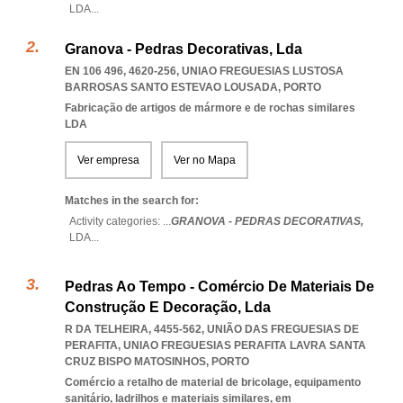
LDA
...
Granova - Pedras Decorativas, Lda
EN 106 496, 4620-256
,
UNIAO FREGUESIAS LUSTOSA
BARROSAS SANTO ESTEVAO LOUSADA
,
PORTO
Fabricação de artigos de mármore e de rochas similares
LDA
Ver empresa
Ver no Mapa
Matches in the search for:
Activity categories: ...
GRANOVA - PEDRAS DECORATIVAS,
LDA
...
Pedras Ao Tempo - Comércio De Materiais De
Construção E Decoração, Lda
R DA TELHEIRA, 4455-562, UNIÃO DAS FREGUESIAS DE
PERAFITA
,
UNIAO FREGUESIAS PERAFITA LAVRA SANTA
CRUZ BISPO MATOSINHOS
,
PORTO
Comércio a retalho de material de bricolage, equipamento
sanitário, ladrilhos e materiais similares, em