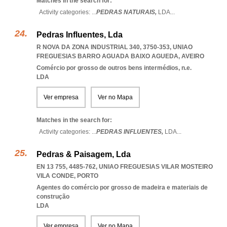
Matches in the search for:
Activity categories: ...
PEDRAS NATURAIS,
LDA
...
Pedras Influentes, Lda
R NOVA DA ZONA INDUSTRIAL 340, 3750-353
,
UNIAO
FREGUESIAS BARRO AGUADA BAIXO AGUEDA
,
AVEIRO
Comércio por grosso de outros bens intermédios, n.e.
LDA
Ver empresa
Ver no Mapa
Matches in the search for:
Activity categories: ...
PEDRAS INFLUENTES,
LDA
...
Pedras & Paisagem, Lda
EN 13 755, 4485-762
,
UNIAO FREGUESIAS VILAR MOSTEIRO
VILA CONDE
,
PORTO
Agentes do comércio por grosso de madeira e materiais de
construção
LDA
Ver empresa
Ver no Mapa