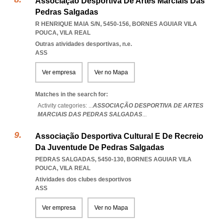
Associação Desportiva De Artes Marciais Das
Pedras Salgadas
R HENRIQUE MAIA S/N, 5450-156
,
BORNES AGUIAR VILA
POUCA
,
VILA REAL
Outras atividades desportivas, n.e.
ASS
Ver empresa
Ver no Mapa
Matches in the search for:
Activity categories: ...
ASSOCIAÇÃO DESPORTIVA DE ARTES
MARCIAIS DAS PEDRAS SALGADAS
...
Associação Desportiva Cultural E De Recreio
Da Juventude De Pedras Salgadas
PEDRAS SALGADAS, 5450-130
,
BORNES AGUIAR VILA
POUCA
,
VILA REAL
Atividades dos clubes desportivos
ASS
Ver empresa
Ver no Mapa