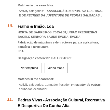
Matches in the search for:
Activity categories: ...
ASSOCIAÇÃO DESPORTIVA CULTURAL
E DE RECREIO DA JUVENTUDE DE PEDRAS SALGADAS
...
Fialho & Irmão, Lda
HORTA DE BARREIROS, 7005-208
,
UNIAO FREGUESIAS
BACELO SENHORA SAUDE EVORA
,
EVORA
Fabricação de máquinas e de tractores para a agricultura,
pecuária e silvicultura
LDA
Designação comercial: FIALHOSTORE
Ver empresa
Ver no Mapa
Matches in the search for:
Activity categories: ...
armador fresador,
enterrador de pedras,
adubador localizador
...
Pedras Vivas - Associação Cultural, Recreativa
E Desportiva De Cunha Alta