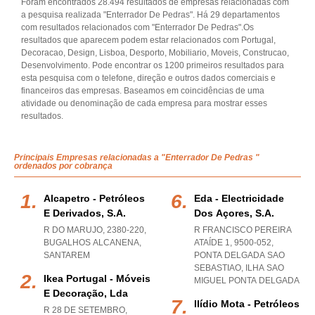
Foram encontrados 28.494 resultados de empresas relacionadas com
a pesquisa realizada "Enterrador De Pedras". Há 29 departamentos
com resultados relacionados com "Enterrador De Pedras".Os
resultados que aparecem podem estar relacionados com Portugal,
Decoracao, Design, Lisboa, Desporto, Mobiliario, Moveis, Construcao,
Desenvolvimento. Pode encontrar os 1200 primeiros resultados para
esta pesquisa com o telefone, direção e outros dados comerciais e
financeiros das empresas. Baseamos em coincidências de uma
atividade ou denominação de cada empresa para mostrar esses
resultados.
Principais Empresas relacionadas a "Enterrador De Pedras "
ordenados por cobrança
Alcapetro - Petróleos
Eda - Electricidade
E Derivados, S.a.
Dos Açores, S.a.
R DO MARUJO, 2380-220
,
R FRANCISCO PEREIRA
BUGALHOS ALCANENA
,
ATAÍDE 1, 9500-052
,
SANTAREM
PONTA DELGADA SAO
SEBASTIAO
,
ILHA SAO
Ikea Portugal - Móveis
MIGUEL PONTA DELGADA
E Decoração, Lda
Ilídio Mota - Petróleos
R 28 DE SETEMBRO,