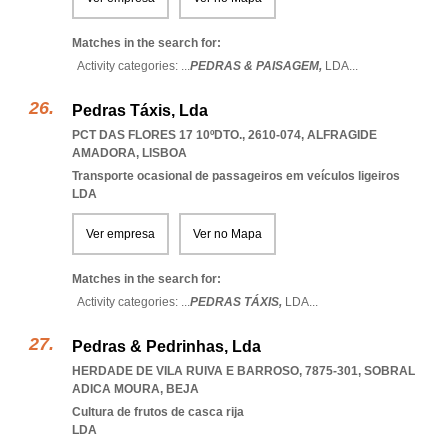
Matches in the search for:
Activity categories: ...
PEDRAS & PAISAGEM,
LDA
...
Pedras Táxis, Lda
PCT DAS FLORES 17 10ºDTO., 2610-074
,
ALFRAGIDE
AMADORA
,
LISBOA
Transporte ocasional de passageiros em veículos ligeiros
LDA
Ver empresa
Ver no Mapa
Matches in the search for:
Activity categories: ...
PEDRAS TÁXIS,
LDA
...
Pedras & Pedrinhas, Lda
HERDADE DE VILA RUIVA E BARROSO, 7875-301
,
SOBRAL
ADICA MOURA
,
BEJA
Cultura de frutos de casca rija
LDA