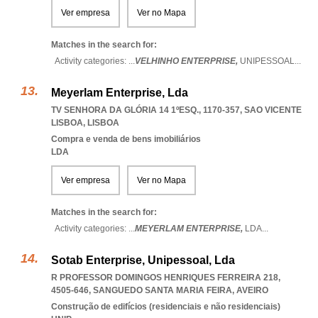
Ver empresa
Ver no Mapa
Matches in the search for:
Activity categories: ...
VELHINHO ENTERPRISE,
UNIPESSOAL
...
Meyerlam Enterprise, Lda
TV SENHORA DA GLÓRIA 14 1ºESQ., 1170-357
,
SAO VICENTE
LISBOA
,
LISBOA
Compra e venda de bens imobiliários
LDA
Ver empresa
Ver no Mapa
Matches in the search for:
Activity categories: ...
MEYERLAM ENTERPRISE,
LDA
...
Sotab Enterprise, Unipessoal, Lda
R PROFESSOR DOMINGOS HENRIQUES FERREIRA 218,
4505-646
,
SANGUEDO SANTA MARIA FEIRA
,
AVEIRO
Construção de edifícios (residenciais e não residenciais)