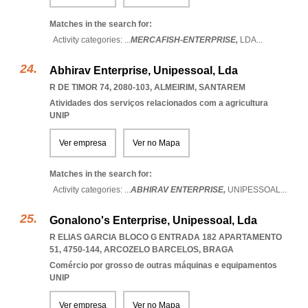
Matches in the search for:
Activity categories: ...
MERCAFISH-ENTERPRISE,
LDA
...
Abhirav Enterprise, Unipessoal, Lda
R DE TIMOR 74, 2080-103
,
ALMEIRIM
,
SANTAREM
Atividades dos serviços relacionados com a agricultura
UNIP
Ver empresa
Ver no Mapa
Matches in the search for:
Activity categories: ...
ABHIRAV ENTERPRISE,
UNIPESSOAL
...
Gonalono's Enterprise, Unipessoal, Lda
R ELIAS GARCIA BLOCO G ENTRADA 182 APARTAMENTO
51, 4750-144
,
ARCOZELO BARCELOS
,
BRAGA
Comércio por grosso de outras máquinas e equipamentos
UNIP
Ver empresa
Ver no Mapa