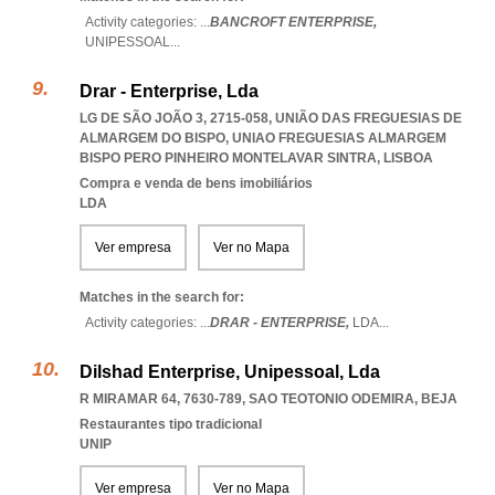
Activity categories: ...
BANCROFT ENTERPRISE,
UNIPESSOAL
...
Drar - Enterprise, Lda
LG DE SÃO JOÃO 3, 2715-058, UNIÃO DAS FREGUESIAS DE
ALMARGEM DO BISPO
,
UNIAO FREGUESIAS ALMARGEM
BISPO PERO PINHEIRO MONTELAVAR SINTRA
,
LISBOA
Compra e venda de bens imobiliários
LDA
Ver empresa
Ver no Mapa
Matches in the search for:
Activity categories: ...
DRAR - ENTERPRISE,
LDA
...
Dilshad Enterprise, Unipessoal, Lda
R MIRAMAR 64, 7630-789
,
SAO TEOTONIO ODEMIRA
,
BEJA
Restaurantes tipo tradicional
UNIP
Ver empresa
Ver no Mapa