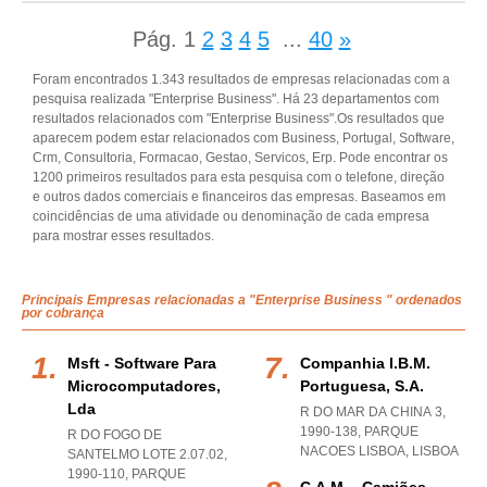
Pág.
1
2
3
4
5
...
40
»
Foram encontrados 1.343 resultados de empresas relacionadas com a
pesquisa realizada "Enterprise Business". Há 23 departamentos com
resultados relacionados com "Enterprise Business".Os resultados que
aparecem podem estar relacionados com Business, Portugal, Software,
Crm, Consultoria, Formacao, Gestao, Servicos, Erp. Pode encontrar os
1200 primeiros resultados para esta pesquisa com o telefone, direção
e outros dados comerciais e financeiros das empresas. Baseamos em
coincidências de uma atividade ou denominação de cada empresa
para mostrar esses resultados.
Principais Empresas relacionadas a "Enterprise Business " ordenados
por cobrança
Msft - Software Para
Companhia I.b.m.
Microcomputadores,
Portuguesa, S.a.
Lda
R DO MAR DA CHINA 3,
1990-138
,
PARQUE
R DO FOGO DE
NACOES LISBOA
,
LISBOA
SANTELMO LOTE 2.07.02,
1990-110
,
PARQUE