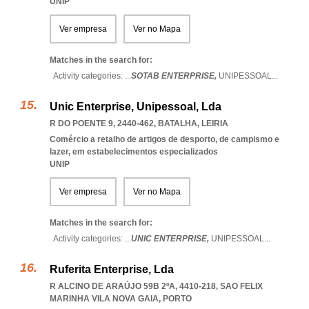
UNIP
Ver empresa
Ver no Mapa
Matches in the search for:
Activity categories: ...
SOTAB ENTERPRISE,
UNIPESSOAL
...
Unic Enterprise, Unipessoal, Lda
R DO POENTE 9, 2440-462
,
BATALHA
,
LEIRIA
Comércio a retalho de artigos de desporto, de campismo e
lazer, em estabelecimentos especializados
UNIP
Ver empresa
Ver no Mapa
Matches in the search for:
Activity categories: ...
UNIC ENTERPRISE,
UNIPESSOAL
...
Ruferita Enterprise, Lda
R ALCINO DE ARAÚJO 59B 2ºA, 4410-218
,
SAO FELIX
MARINHA VILA NOVA GAIA
,
PORTO