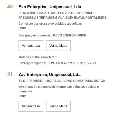
Evo Enterprise, Unipessoal, Lda
R DA AZINHAGA AO CASTELO 2, 7350-501
,
UNIAO
FREGUESIAS TERRUGEM VILA BOIM ELVAS
,
PORTALEGRE
Comércio por grosso de bebidas alcoólicas
UNIP
Designação comercial: REVO ENERGY DRINK
Ver empresa
Ver no Mapa
Matches in the search for:
Activity categories: ...
EVO ENTERPRISE,
UNIPESSOAL
...
Zav Enterprise, Unipessoal, Lda
TV DA PEDREIRA, 4800-012
,
ALDAO GUIMARAES
,
BRAGA
Investigação e desenvolvimento das ciências sociais e
humanas
UNIP
Ver empresa
Ver no Mapa