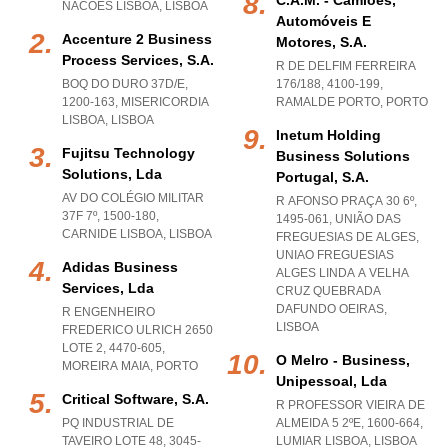
C.a.m. - Camiões,
NACOES LISBOA
,
LISBOA
Automóveis E
Accenture 2 Business
Motores, S.a.
Process Services, S.a.
R DE DELFIM FERREIRA
BOQ DO DURO 37D/E,
176/188, 4100-199
,
1200-163
,
MISERICORDIA
RAMALDE PORTO
,
PORTO
LISBOA
,
LISBOA
Inetum Holding
Fujitsu Technology
Business Solutions
Solutions, Lda
Portugal, S.a.
AV DO COLÉGIO MILITAR
R AFONSO PRAÇA 30 6º,
37F 7º, 1500-180
,
1495-061, UNIÃO DAS
CARNIDE LISBOA
,
LISBOA
FREGUESIAS DE ALGES
,
UNIAO FREGUESIAS
Adidas Business
ALGES LINDA A VELHA
Services, Lda
CRUZ QUEBRADA
DAFUNDO OEIRAS
,
R ENGENHEIRO
LISBOA
FREDERICO ULRICH 2650
LOTE 2, 4470-605
,
O Melro - Business,
MOREIRA MAIA
,
PORTO
Unipessoal, Lda
Critical Software, S.a.
R PROFESSOR VIEIRA DE
PQ INDUSTRIAL DE
ALMEIDA 5 2ºE, 1600-664
,
TAVEIRO LOTE 48, 3045-
LUMIAR LISBOA
,
LISBOA