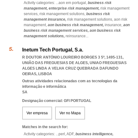
Activity categories: ...
aon em portugal,
business risk
management,
enterprise risk management,
risk management
services,
risk management solutions,
business risk
management insurance,
risk management solutions,
aon risk
management,
aon business risk management,
insurance,
aon
business risk management services,
aon business risk
management solutions,
reinsurance
...
Inetum Tech Portugal, S.a.
R DOUTOR ANTÓNIO LOUREIRO BORGES 3 5º, 1495-131,
UNIÃO DAS FREGUESIAS DE ALGES
,
UNIAO FREGUESIAS
ALGES LINDA A VELHA CRUZ QUEBRADA DAFUNDO
OEIRAS
,
LISBOA
Outras atividades relacionadas com as tecnologias da
informação e informática
SA
Designação comercial: GFI PORTUGAL
Ver empresa
Ver no Mapa
Matches in the search for:
Activity categories: ...
perl,
ADF,
business intelligence,