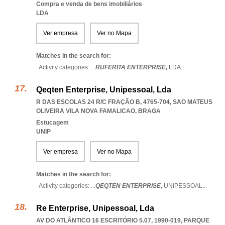
Compra e venda de bens imobiliários
LDA
Ver empresa
Ver no Mapa
Matches in the search for:
Activity categories: ...
RUFERITA ENTERPRISE,
LDA
...
Qeqten Enterprise, Unipessoal, Lda
R DAS ESCOLAS 24 R/C FRAÇÃO B, 4765-704
,
SAO MATEUS
OLIVEIRA VILA NOVA FAMALICAO
,
BRAGA
Estucagem
UNIP
Ver empresa
Ver no Mapa
Matches in the search for:
Activity categories: ...
QEQTEN ENTERPRISE,
UNIPESSOAL
...
Re Enterprise, Unipessoal, Lda
AV DO ATLÂNTICO 16 ESCRITÓRIO 5.07, 1990-019
,
PARQUE