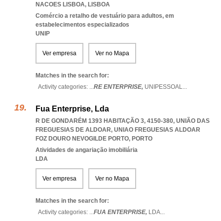
NACOES LISBOA
,
LISBOA
Comércio a retalho de vestuário para adultos, em
estabelecimentos especializados
UNIP
Ver empresa
Ver no Mapa
Matches in the search for:
Activity categories: ...
RE ENTERPRISE,
UNIPESSOAL
...
Fua Enterprise, Lda
R DE GONDARÉM 1393 HABITAÇÃO 3, 4150-380, UNIÃO DAS
FREGUESIAS DE ALDOAR
,
UNIAO FREGUESIAS ALDOAR
FOZ DOURO NEVOGILDE PORTO
,
PORTO
Atividades de angariação imobiliária
LDA
Ver empresa
Ver no Mapa
Matches in the search for:
Activity categories: ...
FUA ENTERPRISE,
LDA
...