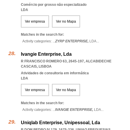
Comércio por grosso não especializado
LDA
Ver empresa
Ver no Mapa
Matches in the search for:
Activity categories: ...
ZYRP ENTERPRISE,
LDA
...
Ivangie Enterprise, Lda
R FRANCISCO ROMERO 63, 2645-197
,
ALCABIDECHE
CASCAIS
,
LISBOA
Atividades de consultoria em informática
LDA
Ver empresa
Ver no Mapa
Matches in the search for:
Activity categories: ...
IVANGIE ENTERPRISE,
LDA
...
Uniqlab Enterprise, Unipessoal, Lda
R DOM PEDRO IV 179, 1675-236
,
UNIAO FREGUESIAS