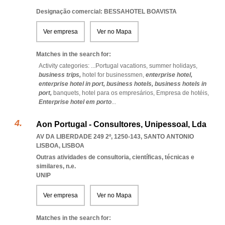
Designação comercial: BESSAHOTEL BOAVISTA
Ver empresa
Ver no Mapa
Matches in the search for:
Activity categories: ...
Portugal vacations,
summer holidays,
business trips,
hotel for businessmen,
enterprise hotel,
enterprise hotel in port,
business hotels,
business hotels in
port,
banquets,
hotel para os empresários,
Empresa de hotéis,
Enterprise hotel em porto
...
Aon Portugal - Consultores, Unipessoal, Lda
AV DA LIBERDADE 249 2º, 1250-143
,
SANTO ANTONIO
LISBOA
,
LISBOA
Outras atividades de consultoria, científicas, técnicas e
similares, n.e.
UNIP
Ver empresa
Ver no Mapa
Matches in the search for: