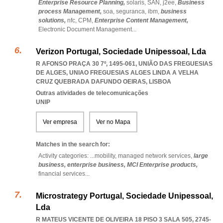
Enterprise Resource Planning,
solaris,
SAN,
j2ee,
Business
process Management,
soa,
seguranca,
ibm,
business
solutions,
nfc,
CPM,
Enterprise Content Management,
Electronic Document Management
...
Verizon Portugal, Sociedade Unipessoal, Lda
R AFONSO PRAÇA 30 7º, 1495-061, UNIÃO DAS FREGUESIAS
DE ALGES
,
UNIAO FREGUESIAS ALGES LINDA A VELHA
CRUZ QUEBRADA DAFUNDO OEIRAS
,
LISBOA
Outras atividades de telecomunicações
UNIP
Ver empresa
Ver no Mapa
Matches in the search for:
Activity categories: ...
mobility,
managed network services,
large
business,
enterprise business,
MCI Enterprise products,
financial services
...
Microstrategy Portugal, Sociedade Unipessoal,
Lda
R MATEUS VICENTE DE OLIVEIRA 18 PISO 3 SALA 505, 2745-