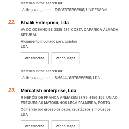
Matches in the search for:
Activity categories: ...
ZAV ENTERPRISE,
UNIPESSOAL
...
Khalili Enterprise, Lda
AV DO OCEANO 51, 2825-484
,
COSTA CAPARICA ALMADA
,
SETUBAL
Alojamento mobilado para turistas
LDA
Ver empresa
Ver no Mapa
Matches in the search for:
Activity categories: ...
KHALILI ENTERPRISE,
LDA
...
Mercafish-enterprise, Lda
R HERÓIS DE FRANÇA ARMAZÉM 38/39, 4450-155
,
UNIAO
FREGUESIAS MATOSINHOS LECA PALMEIRA
,
PORTO
Comércio por grosso de peixe, crustáceos e moluscos
LDA
Ver empresa
Ver no Mapa