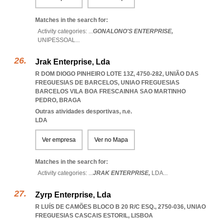
Matches in the search for:
Activity categories: ...
GONALONO'S ENTERPRISE,
UNIPESSOAL
...
Jrak Enterprise, Lda
R DOM DIOGO PINHEIRO LOTE 13Z, 4750-282, UNIÃO DAS
FREGUESIAS DE BARCELOS
,
UNIAO FREGUESIAS
BARCELOS VILA BOA FRESCAINHA SAO MARTINHO
PEDRO
,
BRAGA
Outras atividades desportivas, n.e.
LDA
Ver empresa
Ver no Mapa
Matches in the search for:
Activity categories: ...
JRAK ENTERPRISE,
LDA
...
Zyrp Enterprise, Lda
R LUÍS DE CAMÕES BLOCO B 20 R/C ESQ., 2750-036
,
UNIAO
FREGUESIAS CASCAIS ESTORIL
,
LISBOA