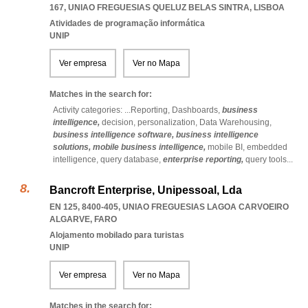
167
,
UNIAO FREGUESIAS QUELUZ BELAS SINTRA
,
LISBOA
Atividades de programação informática
UNIP
Ver empresa
Ver no Mapa
Matches in the search for:
Activity categories: ...
Reporting,
Dashboards,
business
intelligence,
decision,
personalization,
Data Warehousing,
business intelligence software,
business intelligence
solutions,
mobile business intelligence,
mobile BI,
embedded
intelligence,
query database,
enterprise reporting,
query tools
...
Bancroft Enterprise, Unipessoal, Lda
EN 125, 8400-405
,
UNIAO FREGUESIAS LAGOA CARVOEIRO
ALGARVE
,
FARO
Alojamento mobilado para turistas
UNIP
Ver empresa
Ver no Mapa
Matches in the search for: