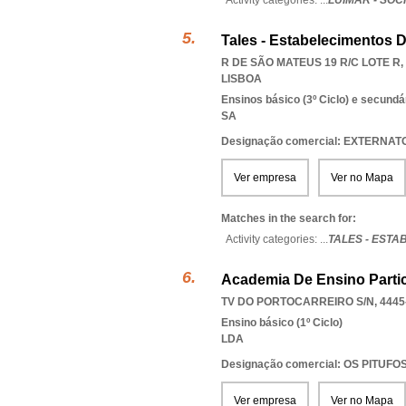
Activity categories: ...
LUIMAR - SOC
Tales - Estabelecimentos De
R DE SÃO MATEUS 19 R/C LOTE R,
LISBOA
Ensinos básico (3º Ciclo) e secundá
SA
Designação comercial: EXTERNAT
Ver empresa
Ver no Mapa
Matches in the search for:
Activity categories: ...
TALES - EST
Academia De Ensino Partic
TV DO PORTOCARREIRO S/N, 4445
Ensino básico (1º Ciclo)
LDA
Designação comercial: OS PITUFO
Ver empresa
Ver no Mapa