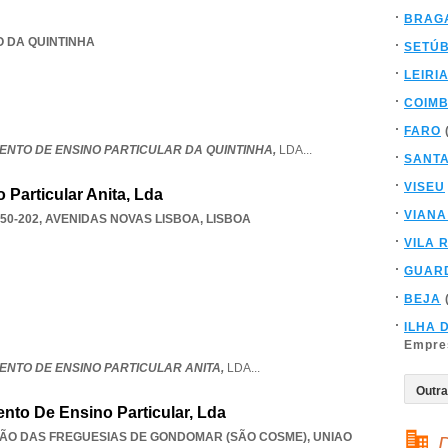
BRAG
O DA QUINTINHA
SETÚ
LEIRI
COIM
FARO
ENTO DE ENSINO PARTICULAR DA QUINTINHA,
LDA
...
SANT
VISEU
Particular Anita, Lda
VIANA
50-202
,
AVENIDAS NOVAS LISBOA
,
LISBOA
VILA 
GUAR
BEJA
ILHA 
Empre
ENTO DE ENSINO PARTICULAR ANITA,
LDA
...
nto De Ensino Particular, Lda
UNIÃO DAS FREGUESIAS DE GONDOMAR (SÃO COSME)
,
UNIAO
D