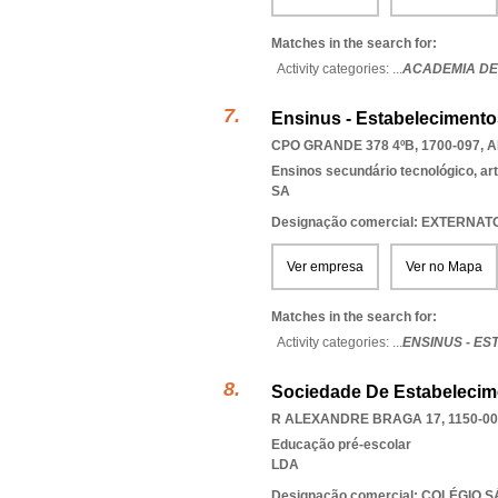
Matches in the search for:
Activity categories: ...
ACADEMIA DE
Ensinus - Estabelecimentos
CPO GRANDE 378 4ºB, 1700-097
,
A
Ensinos secundário tecnológico, artí
SA
Designação comercial: EXTERN
Ver empresa
Ver no Mapa
Matches in the search for:
Activity categories: ...
ENSINUS - E
Sociedade De Estabelecime
R ALEXANDRE BRAGA 17, 1150-00
Educação pré-escolar
LDA
Designação comercial: COLÉGIO 