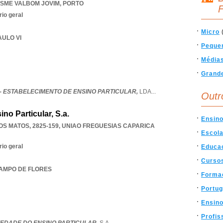
SME VALBOM JOVIM
,
PORTO
F
rio geral
Micro
AULO VI
Peque
Média
Grand
- ESTABELECIMENTO DE ENSINO PARTICULAR,
LDA
...
Outr
no Particular, S.a.
Ensin
S MATOS, 2825-159
,
UNIAO FREGUESIAS CAPARICA
Escol
rio geral
Educa
Curso
 CAMPO DE FLORES
Forma
Portug
Ensino
Profis