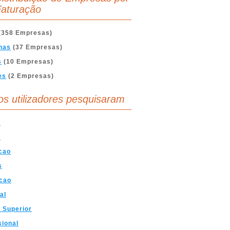
aturação
(358 Empresas)
nas
(37 Empresas)
s
(10 Empresas)
es
(2 Empresas)
os utilizadores pesquisaram
o
a
cao
s
cao
al
 Superior
sional