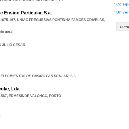
IEDADE DO ENSINO PARTICULAR,
S.A.
...
Colegi
 Ensino Particular, S.a.
Univer
 1675-167
,
UNIAO FREGUESIAS PONTINHA FAMOES ODIVELAS
,
rio geral
O JULIO CESAR
ABELECIMENTOS DE ENSINO PARTICULAR,
S.A.
...
ular, Lda
-567
,
ERMESINDE VALONGO
,
PORTO
S