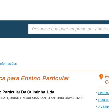
Pesquisar:
informações
Fi
ca para Ensino Particular
C
 Particular Da Quintinha, Lda
LISBO
0-291
,
UNIAO FREGUESIAS SANTO ANTONIO CAVALEIROS
PORT
AVEIR