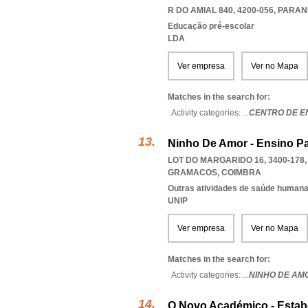
R DO AMIAL 840, 4200-056
,
PARAN
Educação pré-escolar
LDA
Ver empresa
Ver no Mapa
Matches in the search for:
Activity categories: ...
CENTRO DE EN
Ninho De Amor - Ensino Pa
LOT DO MARGARIDO 16, 3400-178
GRAMACOS
,
COIMBRA
Outras atividades de saúde humana,
UNIP
Ver empresa
Ver no Mapa
Matches in the search for:
Activity categories: ...
NINHO DE AMO
O Novo Académico - Estabe