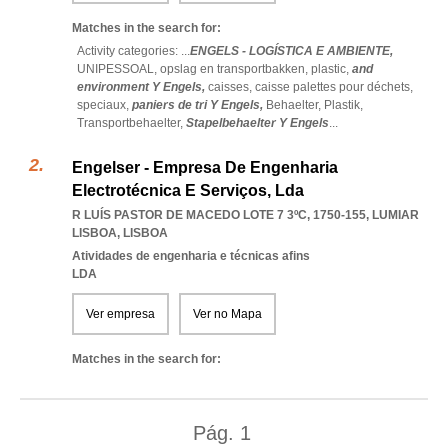
Matches in the search for:
Activity categories: ...
ENGELS - LOGÍSTICA E AMBIENTE,
UNIPESSOAL,
opslag en transportbakken,
plastic,
and
environment Y Engels,
caisses,
caisse palettes pour déchets,
speciaux,
paniers de tri Y Engels,
Behaelter,
Plastik,
Transportbehaelter,
Stapelbehaelter Y Engels
...
Engelser - Empresa De Engenharia
Electrotécnica E Serviços, Lda
R LUÍS PASTOR DE MACEDO LOTE 7 3ºC, 1750-155
,
LUMIAR
LISBOA
,
LISBOA
Atividades de engenharia e técnicas afins
LDA
Ver empresa
Ver no Mapa
Matches in the search for:
Pág.
1