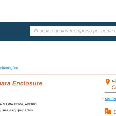
Pesquisar:
informações
Fi
para Enclosure
C
AVEIR
A MARIA FEIRA
,
AVEIRO
quinas e equipamentos
D