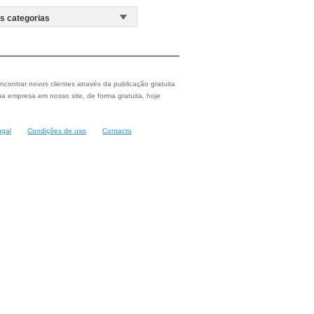
ncontrar novos clientes através da publicação gratuita
a empresa em nosso site, de forma gratuita, hoje
ugal
Condições de uso
Contacto