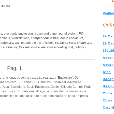
F
ORTUGAL
Peque
Outr
re,
electronic-enclosures,
command panel,
panel system,
PC-
19 Cab
cabinets,
Workstations,
compact enclosure,
basic enclosure,
nclosure,
wall mounted electronic box,
stainless steel enclosure,
19 Cab
x enclosure,
Exx enclosure,
enclosure cooling unit,
railsway
19cabi
Advan
Advan
Pág.
1
Atca
 relacionadas com a pesquisa realizada "Enclosure". Os
Backp
onados com 19 Cabinet, 19 Cabinets, 19cabinet, Advanced
Basic 
 Atca, Backplane, Basic Enclosure, Chiller, Climate Control. Pode
a pesquisa com o telefone, direção e outros dados comerciais e
Chiller
ncidências de uma atividade ou denominação de cada empresa
Climat
Cmc M