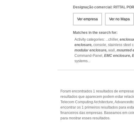
Designação comercial: RITTAL P
Ver empresa
Ver no Mapa
Matches in the search for:
Activity categories: ...
chiller,
enclosu
enclosure,
console,
stainless steel 
modular enclosure,
wall,
mounted e
Command-Panel,
EMC enclosure,
E
systems
...
Foram encontrados 1 resultados de empresas
resultados que aparecem podem estar relaci
Telecom Computing Architecture, Advancedtca,
encontrar os 1 primeiros resultados para est
financeiros das empresas. Baseamos em coi
para mostrar esses resultados.