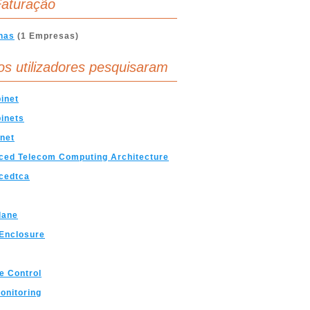
aturação
nas
(1 Empresas)
os utilizadores pesquisaram
inet
inets
net
ced Telecom Computing Architecture
cedtca
lane
Enclosure
e Control
onitoring