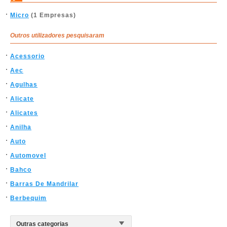
Micro
(1 Empresas)
Outros utilizadores pesquisaram
Acessorio
Aec
Agulhas
Alicate
Alicates
Anilha
Auto
Automovel
Bahco
Barras De Mandrilar
Berbequim