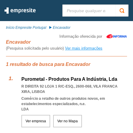
Pesquisar:
Início Empresite Portugal
Encavador
Informação oferecida por
Encavador
(Pesquisa solicitada pelo usuário)
Ver mais informações
1 resultado de busca para Encavador
Purometal - Produtos Para A Indústria, Lda
R DIREITA 92 LOJA 1 R/C-ESQ., 2600-068
,
VILA FRANCA
XIRA
,
LISBOA
Comércio a retalho de outros produtos novos, em
estabelecimentos especializados, n.e.
LDA
Ver empresa
Ver no Mapa