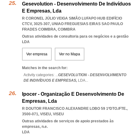
Gesevolution - Desenvolvimento De Indivíduos
E Empresas, Lda
R CORONEL JÚLIO VEIGA SIMÃO LUFAPO HUB EDIFÍCIO
CTCV, 3025-307
,
UNIAO FREGUESIAS EIRAS SAO PAULO
FRADES COIMBRA
,
COIMBRA
Outras atividades de consultoria para os negócios e a gestão
LDA
Ver empresa
Ver no Mapa
Matches in the search for:
Activity categories: ...
GESEVOLUTION - DESENVOLVIMENTO
DE INDIVÍDUOS E EMPRESAS,
LDA
...
Ipocer - Organização E Desenvolvimento De
Empresas, Lda
R DOUTOR FRANCISCO ALEXANDRE LOBO 59 1ºDTO./FTE.,
3500-071
,
VISEU
,
VISEU
Outras atividades de serviços de apoio prestados às
empresas, n.e.
LDA