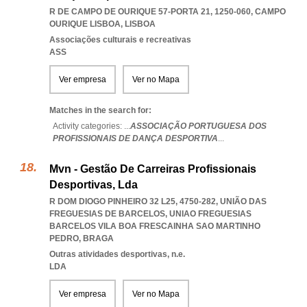
R DE CAMPO DE OURIQUE 57-PORTA 21, 1250-060
,
CAMPO
OURIQUE LISBOA
,
LISBOA
Associações culturais e recreativas
ASS
Ver empresa
Ver no Mapa
Matches in the search for:
Activity categories: ...
ASSOCIAÇÃO PORTUGUESA DOS
PROFISSIONAIS DE DANÇA DESPORTIVA
...
Mvn - Gestão De Carreiras Profissionais
Desportivas, Lda
R DOM DIOGO PINHEIRO 32 L25, 4750-282, UNIÃO DAS
FREGUESIAS DE BARCELOS
,
UNIAO FREGUESIAS
BARCELOS VILA BOA FRESCAINHA SAO MARTINHO
PEDRO
,
BRAGA
Outras atividades desportivas, n.e.
LDA
Ver empresa
Ver no Mapa