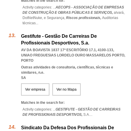
Matches in the search for:
Activity categories: ...
AECOPS - ASSOCIAÇÃO DE EMPRESAS
DE CONSTRUÇÃO E OBRAS PÚBLICAS E SERVIÇOS,
alvará,
DotNetNuke,
e Segurança,
Riscos profissionais,
Auditorias
técnicas
...
Gestifute - Gestão De Carreiras De
Profissionais Desportivos, S.a.
AV DA BOAVISTA 1837 17º ESCRITÓRIO 17.1, 4100-133
,
UNIAO FREGUESIAS LORDELO OURO MASSARELOS PORTO
,
PORTO
Outras atividades de consultoria, científicas, técnicas e
similares, n.e.
SA
Ver empresa
Ver no Mapa
Matches in the search for:
Activity categories: ...
GESTIFUTE - GESTÃO DE CARREIRAS
DE PROFISSIONAIS DESPORTIVOS,
S.A.
...
Sindicato Da Defesa Dos Profissionais De