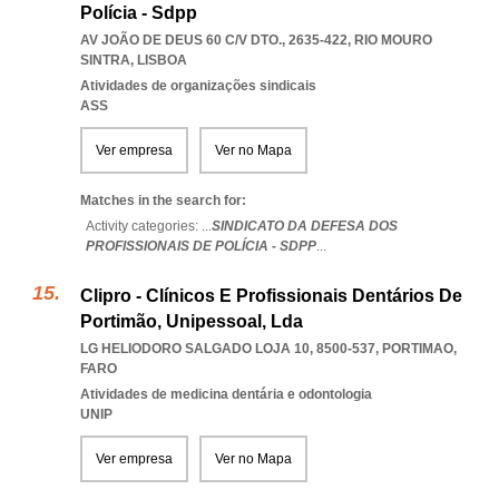
Polícia - Sdpp
AV JOÃO DE DEUS 60 C/V DTO., 2635-422
,
RIO MOURO
SINTRA
,
LISBOA
Atividades de organizações sindicais
ASS
Ver empresa
Ver no Mapa
Matches in the search for:
Activity categories: ...
SINDICATO DA DEFESA DOS
PROFISSIONAIS DE POLÍCIA - SDPP
...
Clipro - Clínicos E Profissionais Dentários De
Portimão, Unipessoal, Lda
LG HELIODORO SALGADO LOJA 10, 8500-537
,
PORTIMAO
,
FARO
Atividades de medicina dentária e odontologia
UNIP
Ver empresa
Ver no Mapa