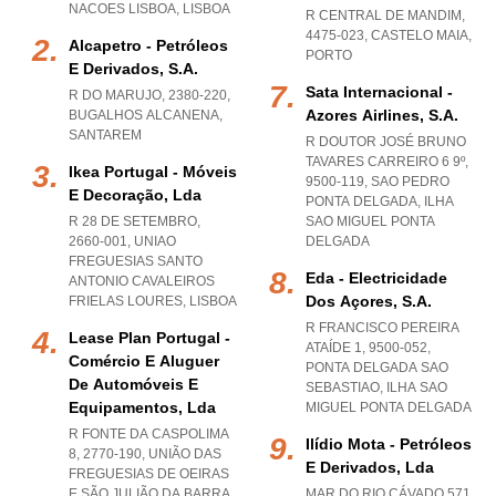
NACOES LISBOA
,
LISBOA
R CENTRAL DE MANDIM,
4475-023
,
CASTELO MAIA
,
Alcapetro - Petróleos
PORTO
E Derivados, S.a.
Sata Internacional -
R DO MARUJO, 2380-220
,
Azores Airlines, S.a.
BUGALHOS ALCANENA
,
SANTAREM
R DOUTOR JOSÉ BRUNO
TAVARES CARREIRO 6 9º,
Ikea Portugal - Móveis
9500-119
,
SAO PEDRO
E Decoração, Lda
PONTA DELGADA
,
ILHA
R 28 DE SETEMBRO,
SAO MIGUEL PONTA
2660-001
,
UNIAO
DELGADA
FREGUESIAS SANTO
Eda - Electricidade
ANTONIO CAVALEIROS
Dos Açores, S.a.
FRIELAS LOURES
,
LISBOA
R FRANCISCO PEREIRA
Lease Plan Portugal -
ATAÍDE 1, 9500-052
,
Comércio E Aluguer
PONTA DELGADA SAO
De Automóveis E
SEBASTIAO
,
ILHA SAO
Equipamentos, Lda
MIGUEL PONTA DELGADA
R FONTE DA CASPOLIMA
Ilídio Mota - Petróleos
8, 2770-190, UNIÃO DAS
E Derivados, Lda
FREGUESIAS DE OEIRAS
E SÃO JULIÃO DA BARRA
,
MAR DO RIO CÁVADO 571,