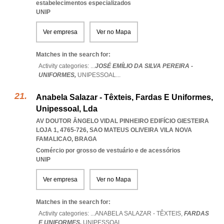
estabelecimentos especializados
UNIP
Ver empresa
Ver no Mapa
Matches in the search for:
Activity categories: ...
JOSÉ EMÍLIO DA SILVA PEREIRA -
UNIFORMES,
UNIPESSOAL
...
Anabela Salazar - Têxteis, Fardas E Uniformes,
Unipessoal, Lda
AV DOUTOR ÂNGELO VIDAL PINHEIRO EDIFÍCIO GIESTEIRA
LOJA 1, 4765-726
,
SAO MATEUS OLIVEIRA VILA NOVA
FAMALICAO
,
BRAGA
Comércio por grosso de vestuário e de acessórios
UNIP
Ver empresa
Ver no Mapa
Matches in the search for:
Activity categories: ...
ANABELA SALAZAR - TÊXTEIS,
FARDAS
E UNIFORMES,
UNIPESSOAL
...