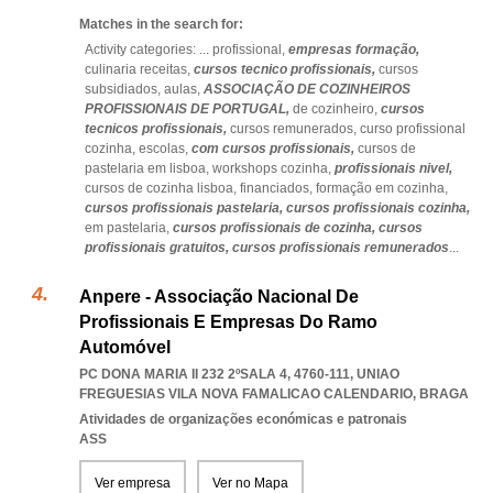
Matches in the search for:
Activity categories: ...
profissional,
empresas formação,
culinaria receitas,
cursos tecnico profissionais,
cursos
subsidiados,
aulas,
ASSOCIAÇÃO DE COZINHEIROS
PROFISSIONAIS DE PORTUGAL,
de cozinheiro,
cursos
tecnicos profissionais,
cursos remunerados,
curso profissional
cozinha,
escolas,
com cursos profissionais,
cursos de
pastelaria em lisboa,
workshops cozinha,
profissionais nivel,
cursos de cozinha lisboa,
financiados,
formação em cozinha,
cursos profissionais pastelaria,
cursos profissionais cozinha,
em pastelaria,
cursos profissionais de cozinha,
cursos
profissionais gratuitos,
cursos profissionais remunerados
...
Anpere - Associação Nacional De
Profissionais E Empresas Do Ramo
Automóvel
PC DONA MARIA II 232 2ºSALA 4, 4760-111
,
UNIAO
FREGUESIAS VILA NOVA FAMALICAO CALENDARIO
,
BRAGA
Atividades de organizações económicas e patronais
ASS
Ver empresa
Ver no Mapa