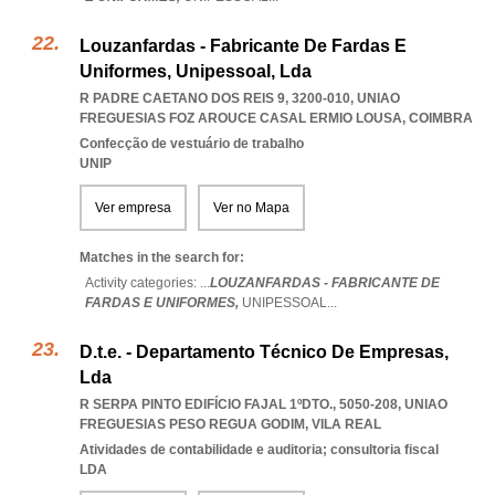
Louzanfardas - Fabricante De Fardas E
Uniformes, Unipessoal, Lda
R PADRE CAETANO DOS REIS 9, 3200-010
,
UNIAO
FREGUESIAS FOZ AROUCE CASAL ERMIO LOUSA
,
COIMBRA
Confecção de vestuário de trabalho
UNIP
Ver empresa
Ver no Mapa
Matches in the search for:
Activity categories: ...
LOUZANFARDAS - FABRICANTE DE
FARDAS E UNIFORMES,
UNIPESSOAL
...
D.t.e. - Departamento Técnico De Empresas,
Lda
R SERPA PINTO EDIFÍCIO FAJAL 1ºDTO., 5050-208
,
UNIAO
FREGUESIAS PESO REGUA GODIM
,
VILA REAL
Atividades de contabilidade e auditoria; consultoria fiscal
LDA