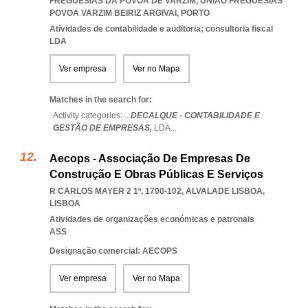
FREGUESIAS DA POVOA DE VARZIM
,
UNIAO FREGUESIAS
POVOA VARZIM BEIRIZ ARGIVAI
,
PORTO
Atividades de contabilidade e auditoria; consultoria fiscal
LDA
Ver empresa
Ver no Mapa
Matches in the search for:
Activity categories: ...
DECALQUE - CONTABILIDADE E
GESTÃO DE EMPRESAS,
LDA
...
Aecops - Associação De Empresas De
Construção E Obras Públicas E Serviços
R CARLOS MAYER 2 1º, 1700-102
,
ALVALADE LISBOA
,
LISBOA
Atividades de organizações económicas e patronais
ASS
Designação comercial: AECOPS
Ver empresa
Ver no Mapa