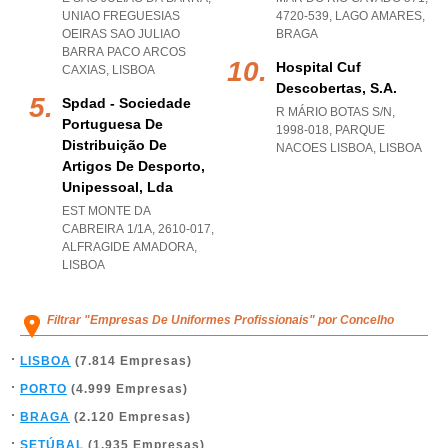
UNIAO FREGUESIAS
4720-539
,
LAGO AMARES
,
OEIRAS SAO JULIAO
BRAGA
BARRA PACO ARCOS
Hospital Cuf
CAXIAS
,
LISBOA
Descobertas, S.a.
Spdad - Sociedade
R MÁRIO BOTAS S/N,
Portuguesa De
1998-018
,
PARQUE
Distribuição De
NACOES LISBOA
,
LISBOA
Artigos De Desporto,
Unipessoal, Lda
EST MONTE DA
CABREIRA 1/1A, 2610-017
,
ALFRAGIDE AMADORA
,
LISBOA
Filtrar "Empresas De Uniformes Profissionais" por Concelho
LISBOA
(7.814 Empresas)
PORTO
(4.999 Empresas)
BRAGA
(2.120 Empresas)
SETÚBAL
(1.935 Empresas)