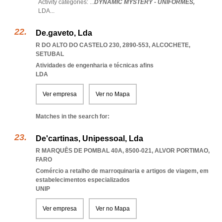
Activity categories: ...
DYNAMIC MYSTERY - UNIFORMES,
LDA
...
De.gaveto, Lda
R DO ALTO DO CASTELO 230, 2890-553
,
ALCOCHETE
,
SETUBAL
Atividades de engenharia e técnicas afins
LDA
Ver empresa
Ver no Mapa
Matches in the search for:
De'cartinas, Unipessoal, Lda
R MARQUÊS DE POMBAL 40A, 8500-021
,
ALVOR PORTIMAO
,
FARO
Comércio a retalho de marroquinaria e artigos de viagem, em
estabelecimentos especializados
UNIP
Ver empresa
Ver no Mapa