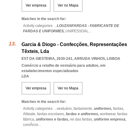
Ver empresa
Ver no Mapa
Matches in the search for:
Activity categories: ...
LOUZANFARDAS - FABRICANTE DE
FARDAS E UNIFORMES,
UNIPESSOAL
...
Garcia & Diogo - Confecções, Representações
Têxteis, Lda
EST DA GIESTEIRA, 2630-241
,
ARRUDA VINHOS
,
LISBOA
Comércio a retalho de vestuário para adultos, em
estabelecimentos especializados
LDA
Ver empresa
Ver no Mapa
Matches in the search for:
Activity categories: ...
vestuário,
fardamento,
uniformes,
fardas,
Alfaiate,
fardas escolares,
fardas e uniformes,
workwear,
fardas
fábrica,
uniformes e fardas,
rei das fardas,
uniforme empresa,
comÃrcio
...