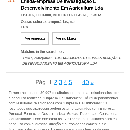
Emida-empresa De Investigação E
Desenvolvimento Em Agricultura Lda
LISBOA, 1000-000
,
INDEFINIDA LISBOA
,
LISBOA
Outras culturas temporárias, n.e.
LDA
Ver empresa
Ver no Mapa
Matches in the search for:
Activity categories: ...
EMIDA-EMPRESA DE INVESTIGAÇÃO E
DESENVOLVIMENTO EM AGRICULTURA LDA
...
Pág.
1
2
3
4
5
...
40
»
Foram encontrados 30.907 resultados de empresas relacionadas com
a pesquisa realizada "Empresa De Uniformes". Há 29 departamentos
com resultados relacionados com "Empresa De Uniformes".Os
resultados que aparecem podem estar relacionados com Empresa,
Portugal, Formacao, Design, Lisboa, Gestao, Decoracao, Consultoria,
Contabilidade. Pode encontrar os 1200 primeiros resultados para esta
pesquisa com o telefone, direção e outros dados comerciais e
financeiros das empresas. Baseamos em coincidências de uma