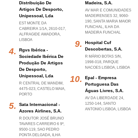
Distribuição De
Madeira, S.a.
Artigos De Desporto,
AV MAR E COMUNIDADES
Unipessoal, Lda
MADEIRENSES 32, 9060-
190
,
SANTA MARIA MAIOR
EST MONTE DA
FUNCHAL
,
ILHA DA
CABREIRA 1/1A, 2610-017
,
MADEIRA FUNCHAL
ALFRAGIDE AMADORA
,
LISBOA
Hospital Cuf
Descobertas, S.a.
Rgvs Ibérica -
Sociedade Ibérica De
R MÁRIO BOTAS S/N,
1998-018
,
PARQUE
Produção De Artigos
NACOES LISBOA
,
LISBOA
De Desporto,
Unipessoal, Lda
Epal - Empresa
R CENTRAL DE MANDIM,
Portuguesa Das
4475-023
,
CASTELO MAIA
,
Águas Livres, S.a.
PORTO
AV DA LIBERDADE 24,
1250-144
,
SANTO
Sata Internacional -
ANTONIO LISBOA
,
LISBOA
Azores Airlines, S.a.
R DOUTOR JOSÉ BRUNO
TAVARES CARREIRO 6 9º,
9500-119
,
SAO PEDRO
PONTA DELGADA
,
ILHA