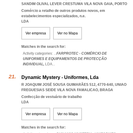
SANDIM OLIVAL LEVER CRESTUMA VILA NOVA GAIA
,
PORTO
Comércio a retalho de outros produtos novos, em
estabelecimentos especializados, n.e.
LDA
Ver empresa
Ver no Mapa
Matches in the search for:
Activity categories: ...
FARPROTEC - COMÉRCIO DE
UNIFORMES E EQUIPAMENTOS DE PROTECÇÃO
INDIVIDUAL,
LDA
...
Dynamic Mystery - Uniformes, Lda
R JOAQUIM JOSÉ SOUSA GUIMARÃES 512, 4770-640
,
UNIAO
FREGUESIAS SEIDE VILA NOVA FAMALICAO
,
BRAGA
Confecção de vestuário de trabalho
LDA
Ver empresa
Ver no Mapa
Matches in the search for: