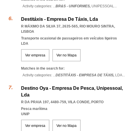
Activity categories: ...
BR&S - UNIFORMES,
UNIPESSOAL
...
Destitáxis - Empresa De Táxis, Lda
R MÁXIMO DA SILVA 37, 2635-565
,
RIO MOURO SINTRA
,
LISBOA
Transporte ocasional de passageiros em veículos ligeiros
LDA
Ver empresa
Ver no Mapa
Matches in the search for:
Activity categories: ...
DESTITÁXIS - EMPRESA DE TÁXIS,
LDA
...
Destino Oya - Empresa De Pesca, Unipessoal,
Lda
R DA PRAIA 197, 4480-759
,
VILA CONDE
,
PORTO
Pesca marítima
UNIP
Ver empresa
Ver no Mapa