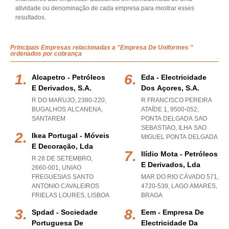
atividade ou denominação de cada empresa para mostrar esses
resultados.
Principais Empresas relacionadas a "Empresa De Uniformes "
ordenados por cobrança
Alcapetro - Petróleos
Eda - Electricidade
E Derivados, S.a.
Dos Açores, S.a.
R DO MARUJO, 2380-220
,
R FRANCISCO PEREIRA
BUGALHOS ALCANENA
,
ATAÍDE 1, 9500-052
,
SANTAREM
PONTA DELGADA SAO
SEBASTIAO
,
ILHA SAO
Ikea Portugal - Móveis
MIGUEL PONTA DELGADA
E Decoração, Lda
Ilídio Mota - Petróleos
R 28 DE SETEMBRO,
E Derivados, Lda
2660-001
,
UNIAO
FREGUESIAS SANTO
MAR DO RIO CÁVADO 571,
ANTONIO CAVALEIROS
4720-539
,
LAGO AMARES
,
FRIELAS LOURES
,
LISBOA
BRAGA
Spdad - Sociedade
Eem - Empresa De
Portuguesa De
Electricidade Da