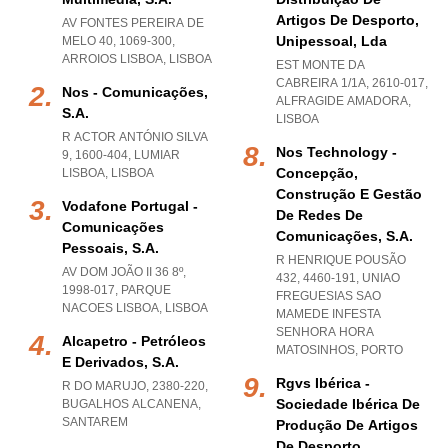
Artigos De Desporto,
AV FONTES PEREIRA DE
Unipessoal, Lda
MELO 40, 1069-300
,
ARROIOS LISBOA
,
LISBOA
EST MONTE DA
CABREIRA 1/1A, 2610-017
,
Nos - Comunicações,
ALFRAGIDE AMADORA
,
S.a.
LISBOA
R ACTOR ANTÓNIO SILVA
Nos Technology -
9, 1600-404
,
LUMIAR
Concepção,
LISBOA
,
LISBOA
Construção E Gestão
Vodafone Portugal -
De Redes De
Comunicações
Comunicações, S.a.
Pessoais, S.a.
R HENRIQUE POUSÃO
AV DOM JOÃO II 36 8º,
432, 4460-191
,
UNIAO
1998-017
,
PARQUE
FREGUESIAS SAO
NACOES LISBOA
,
LISBOA
MAMEDE INFESTA
SENHORA HORA
Alcapetro - Petróleos
MATOSINHOS
,
PORTO
E Derivados, S.a.
Rgvs Ibérica -
R DO MARUJO, 2380-220
,
Sociedade Ibérica De
BUGALHOS ALCANENA
,
SANTAREM
Produção De Artigos
De Desporto,