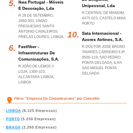
Ikea Portugal - Móveis
Unipessoal, Lda
E Decoração, Lda
R CENTRAL DE MANDIM,
R 28 DE SETEMBRO,
4475-023
,
CASTELO MAIA
,
2660-001
,
UNIAO
PORTO
FREGUESIAS SANTO
ANTONIO CAVALEIROS
Sata Internacional -
FRIELAS LOURES
,
LISBOA
Azores Airlines, S.a.
Fastfiber -
R DOUTOR JOSÉ BRUNO
TAVARES CARREIRO 6 9º,
Infraestruturas De
9500-119
,
SAO PEDRO
Comunicações, S.a.
PONTA DELGADA
,
ILHA
R JOÃO DE LEMOS 3
SAO MIGUEL PONTA
LOJA, 1300-323
,
DELGADA
ALCANTARA LISBOA
,
LISBOA
Filtrar "Empresa De Comunicacoes" por Concelho
LISBOA
(8.325 Empresas)
PORTO
(5.250 Empresas)
BRAGA
(2.260 Empresas)