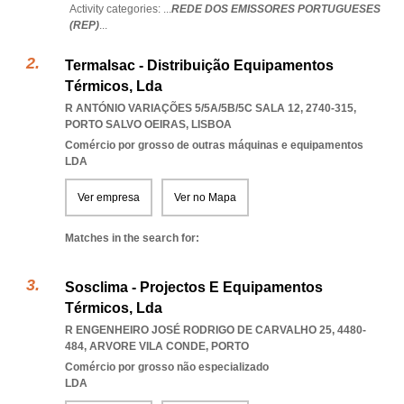
Activity categories: ...
REDE DOS EMISSORES PORTUGUESES
(REP)
...
Termalsac - Distribuição Equipamentos
Térmicos, Lda
R ANTÓNIO VARIAÇÕES 5/5A/5B/5C SALA 12, 2740-315
,
PORTO SALVO OEIRAS
,
LISBOA
Comércio por grosso de outras máquinas e equipamentos
LDA
Ver empresa
Ver no Mapa
Matches in the search for:
Sosclima - Projectos E Equipamentos
Térmicos, Lda
R ENGENHEIRO JOSÉ RODRIGO DE CARVALHO 25, 4480-
484
,
ARVORE VILA CONDE
,
PORTO
Comércio por grosso não especializado
LDA