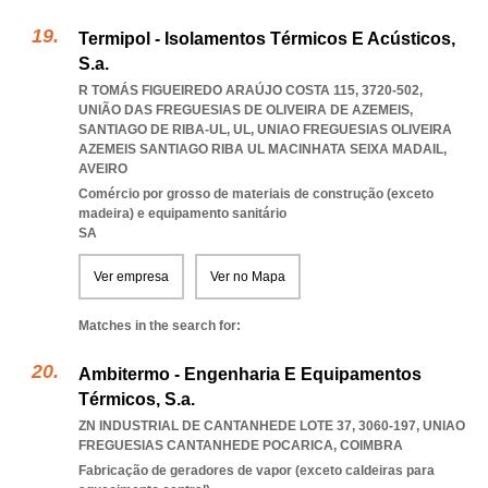
Termipol - Isolamentos Térmicos E Acústicos,
S.a.
R TOMÁS FIGUEIREDO ARAÚJO COSTA 115, 3720-502,
UNIÃO DAS FREGUESIAS DE OLIVEIRA DE AZEMEIS,
SANTIAGO DE RIBA-UL, UL
,
UNIAO FREGUESIAS OLIVEIRA
AZEMEIS SANTIAGO RIBA UL MACINHATA SEIXA MADAIL
,
AVEIRO
Comércio por grosso de materiais de construção (exceto
madeira) e equipamento sanitário
SA
Ver empresa
Ver no Mapa
Matches in the search for:
Ambitermo - Engenharia E Equipamentos
Térmicos, S.a.
ZN INDUSTRIAL DE CANTANHEDE LOTE 37, 3060-197
,
UNIAO
FREGUESIAS CANTANHEDE POCARICA
,
COIMBRA
Fabricação de geradores de vapor (exceto caldeiras para