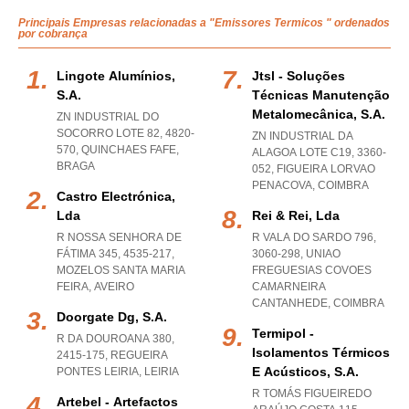
Principais Empresas relacionadas a "Emissores Termicos " ordenados
por cobrança
Lingote Alumínios,
Jtsl - Soluções
S.a.
Técnicas Manutenção
Metalomecânica, S.a.
ZN INDUSTRIAL DO
SOCORRO LOTE 82, 4820-
ZN INDUSTRIAL DA
570
,
QUINCHAES FAFE
,
ALAGOA LOTE C19, 3360-
BRAGA
052
,
FIGUEIRA LORVAO
PENACOVA
,
COIMBRA
Castro Electrónica,
Lda
Rei & Rei, Lda
R NOSSA SENHORA DE
R VALA DO SARDO 796,
FÁTIMA 345, 4535-217
,
3060-298
,
UNIAO
MOZELOS SANTA MARIA
FREGUESIAS COVOES
FEIRA
,
AVEIRO
CAMARNEIRA
CANTANHEDE
,
COIMBRA
Doorgate Dg, S.a.
Termipol -
R DA DOUROANA 380,
Isolamentos Térmicos
2415-175
,
REGUEIRA
E Acústicos, S.a.
PONTES LEIRIA
,
LEIRIA
R TOMÁS FIGUEIREDO
Artebel - Artefactos