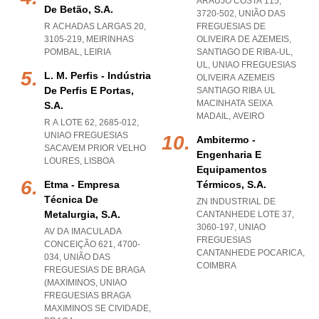
ARAÚJO COSTA 115,
De Betão, S.a.
3720-502, UNIÃO DAS
R ACHADAS LARGAS 20,
FREGUESIAS DE
3105-219
,
MEIRINHAS
OLIVEIRA DE AZEMEIS,
POMBAL
,
LEIRIA
SANTIAGO DE RIBA-UL,
UL
,
UNIAO FREGUESIAS
L. M. Perfis - Indústria
OLIVEIRA AZEMEIS
De Perfis E Portas,
SANTIAGO RIBA UL
MACINHATA SEIXA
S.a.
MADAIL
,
AVEIRO
R A LOTE 62, 2685-012
,
UNIAO FREGUESIAS
Ambitermo -
SACAVEM PRIOR VELHO
Engenharia E
LOURES
,
LISBOA
Equipamentos
Etma - Empresa
Térmicos, S.a.
Técnica De
ZN INDUSTRIAL DE
Metalurgia, S.a.
CANTANHEDE LOTE 37,
3060-197
,
UNIAO
AV DA IMACULADA
FREGUESIAS
CONCEIÇÃO 621, 4700-
CANTANHEDE POCARICA
,
034, UNIÃO DAS
COIMBRA
FREGUESIAS DE BRAGA
(MAXIMINOS
,
UNIAO
FREGUESIAS BRAGA
MAXIMINOS SE CIVIDADE
,