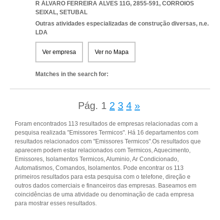
R ÁLVARO FERREIRA ALVES 11G, 2855-591
,
CORROIOS
SEIXAL
,
SETUBAL
Outras atividades especializadas de construção diversas, n.e.
LDA
Ver empresa
Ver no Mapa
Matches in the search for:
Pág.
1
2
3
4
»
Foram encontrados 113 resultados de empresas relacionadas com a
pesquisa realizada "Emissores Termicos". Há 16 departamentos com
resultados relacionados com "Emissores Termicos".Os resultados que
aparecem podem estar relacionados com Termicos, Aquecimento,
Emissores, Isolamentos Termicos, Aluminio, Ar Condicionado,
Automatismos, Comandos, Isolamentos. Pode encontrar os 113
primeiros resultados para esta pesquisa com o telefone, direção e
outros dados comerciais e financeiros das empresas. Baseamos em
coincidências de uma atividade ou denominação de cada empresa
para mostrar esses resultados.