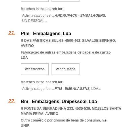
Matches in the search for:
Activity categories: ...
ANDRUPACK - EMBALAGENS,
UNIPESSOAL
...
Ptm - Embalagens, Lda
R DAS FÁBRICAS SUL 68, 4500-462
,
SILVALDE ESPINHO
,
AVEIRO
Fabricação de outras embalagens de papel e de cartão
LDA
Ver empresa
Ver no Mapa
Matches in the search for:
Activity categories: ...
PTM - EMBALAGENS,
LDA
...
Bm - Embalagens, Unipessoal, Lda
R FONTE DA SERRADINHA 233, 4535-539
,
MOZELOS SANTA
MARIA FEIRA
,
AVEIRO
Outro comércio por grosso de bens de consumo, n.e.
UNIP