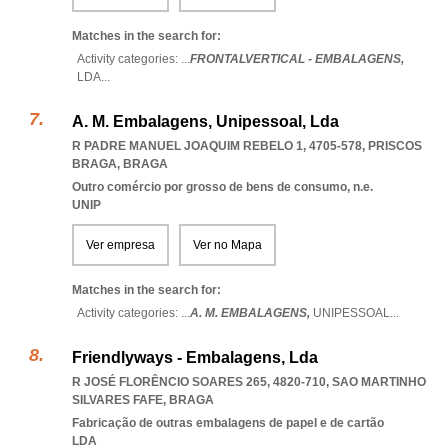
Matches in the search for:
Activity categories: ...
FRONTALVERTICAL - EMBALAGENS,
LDA
...
A. M. Embalagens, Unipessoal, Lda
R PADRE MANUEL JOAQUIM REBELO 1, 4705-578
,
PRISCOS
BRAGA
,
BRAGA
Outro comércio por grosso de bens de consumo, n.e.
UNIP
Ver empresa
Ver no Mapa
Matches in the search for:
Activity categories: ...
A. M. EMBALAGENS,
UNIPESSOAL
...
Friendlyways - Embalagens, Lda
R JOSÉ FLORÊNCIO SOARES 265, 4820-710
,
SAO MARTINHO
SILVARES FAFE
,
BRAGA
Fabricação de outras embalagens de papel e de cartão
LDA