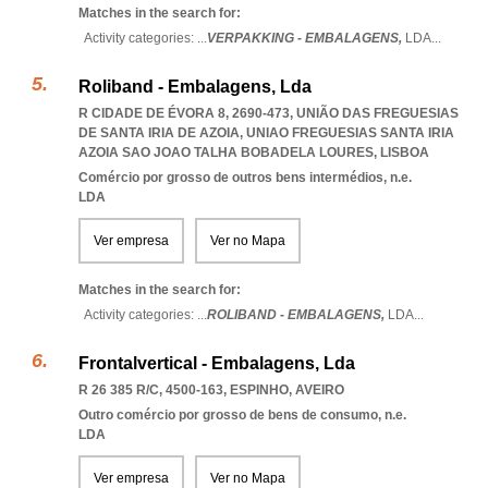
Matches in the search for:
Activity categories: ...
VERPAKKING - EMBALAGENS,
LDA
...
Roliband - Embalagens, Lda
R CIDADE DE ÉVORA 8, 2690-473, UNIÃO DAS FREGUESIAS
DE SANTA IRIA DE AZOIA
,
UNIAO FREGUESIAS SANTA IRIA
AZOIA SAO JOAO TALHA BOBADELA LOURES
,
LISBOA
Comércio por grosso de outros bens intermédios, n.e.
LDA
Ver empresa
Ver no Mapa
Matches in the search for:
Activity categories: ...
ROLIBAND - EMBALAGENS,
LDA
...
Frontalvertical - Embalagens, Lda
R 26 385 R/C, 4500-163
,
ESPINHO
,
AVEIRO
Outro comércio por grosso de bens de consumo, n.e.
LDA
Ver empresa
Ver no Mapa