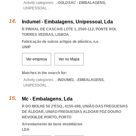
Activity categories: ...
GOLDSAC - EMBALAGENS,
UNIPESSOAL
...
Indumel - Embalagens, Unipessoal, Lda
R PINHAL DE CASCAIS LOTE 1, 2560-112
,
PONTE ROL
TORRES VEDRAS
,
LISBOA
Fabricação de outros artigos de plástico, n.e.
UNIP
Ver empresa
Ver no Mapa
Matches in the search for:
Activity categories: ...
INDUMEL - EMBALAGENS,
UNIPESSOAL
...
Mc - Embalagens, Lda
R DO MOLHE 50 2ºESQ., 4150-498, UNIÃO DAS FREGUESIAS
DE ALDOAR
,
UNIAO FREGUESIAS ALDOAR FOZ DOURO
NEVOGILDE PORTO
,
PORTO
Arrendamento de bens imobiliários
LDA