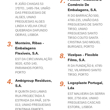
R JOÃO CHAGAS 53
Comércio De
1ºDTO., 1495-764, UNIÃO
Embalagens, S.a.
DAS FREGUESIAS DE
R DO BARRACÃO 500,
ALGES
,
UNIAO
4780-235, UNIÃO DAS
FREGUESIAS ALGES
FREGUESIAS DE SANTO
LINDA A VELHA CRUZ
TIRSO
,
UNIAO
QUEBRADA DAFUNDO
FREGUESIAS SANTO
OEIRAS
,
LISBOA
TIRSO COUTO SANTA
CRISTINA SAO MIGUEL
Monteiro, Ribas -
BURGAES
,
PORTO
Embalagens
Flexíveis, S.a.
Vizelpas - Flexible
EST DA CIRCUNVALAÇÃO
Films, S.a.
9020, 4250-140
,
R DA FUNDIÇÃO 8, 4795-
PARANHOS PORTO
,
792
,
VILARINHO SANTO
PORTO
TIRSO
,
PORTO
Ambigroup Resíduos,
Logoplaste Portugal,
S.a.
Lda
R QUINTA DAS LAMAS
EST MALVEIRA DA SERRA
RUA PROJECTADA À
900, 2750-834
,
UNIAO
ESTRADA DA PAIÃ, 1679-
FREGUESIAS CASCAIS
013
,
UNIAO FREGUESIAS
ESTORIL
,
LISBOA
PONTINHA FAMOES