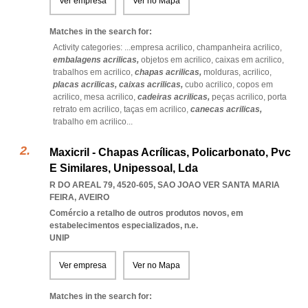
Ver empresa
Ver no Mapa
Matches in the search for:
Activity categories: ...
empresa acrilico,
champanheira acrilico,
embalagens acrilicas,
objetos em acrilico,
caixas em acrilico,
trabalhos em acrilico,
chapas acrilicas,
molduras,
acrilico,
placas acrilicas,
caixas acrilicas,
cubo acrilico,
copos em
acrilico,
mesa acrilico,
cadeiras acrilicas,
peças acrilico,
porta
retrato em acrilico,
taças em acrilico,
canecas acrilicas,
trabalho em acrilico
...
Maxicril - Chapas Acrílicas, Policarbonato, Pvc
E Similares, Unipessoal, Lda
R DO AREAL 79, 4520-605
,
SAO JOAO VER SANTA MARIA
FEIRA
,
AVEIRO
Comércio a retalho de outros produtos novos, em
estabelecimentos especializados, n.e.
UNIP
Ver empresa
Ver no Mapa
Matches in the search for: