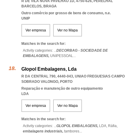
R DE VILA NOVA PAVILHÃO 1D, 4750-626
,
PERELHAL
BARCELOS
,
BRAGA
Outro comércio por grosso de bens de consumo, n.e.
UNIP
Ver empresa
Ver no Mapa
Matches in the search for:
Activity categories: ...
DECORBAG - SOCIEDADE DE
EMBALAGENS,
UNIPESSOAL
...
Glopol Embalagens, Lda
R DA CENTRAL 790, 4440-043
,
UNIAO FREGUESIAS CAMPO
SOBRADO VALONGO
,
PORTO
Reparação e manutenção de outro equipamento
LDA
Ver empresa
Ver no Mapa
Matches in the search for:
Activity categories: ...
GLOPOL EMBALAGENS,
LDA,
Ráfia,
embalagens industriais,
tambores
...