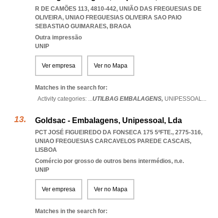
R DE CAMÕES 113, 4810-442, UNIÃO DAS FREGUESIAS DE
OLIVEIRA
,
UNIAO FREGUESIAS OLIVEIRA SAO PAIO
SEBASTIAO GUIMARAES
,
BRAGA
Outra impressão
UNIP
Ver empresa
Ver no Mapa
Matches in the search for:
Activity categories: ...
UTILBAG EMBALAGENS,
UNIPESSOAL
...
Goldsac - Embalagens, Unipessoal, Lda
PCT JOSÉ FIGUEIREDO DA FONSECA 175 5ºFTE., 2775-316
,
UNIAO FREGUESIAS CARCAVELOS PAREDE CASCAIS
,
LISBOA
Comércio por grosso de outros bens intermédios, n.e.
UNIP
Ver empresa
Ver no Mapa
Matches in the search for: