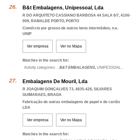
B&t Embalagens, Unipessoal, Lda
R DO ARQUITETO CASSIANO BARBOSA 44 SALA 6/7, 4100-
009
,
RAMALDE PORTO
,
PORTO
Comércio por grosso de outros bens intermédios, n.e.
UNIP
Ver empresa
Ver no Mapa
Matches in the search for:
Activity categories: ...
B&T EMBALAGENS,
UNIPESSOAL
...
Embalagens De Mouril, Lda
R JOAQUIM GONÇALVES 73, 4835-428
,
SILVARES
GUIMARAES
,
BRAGA
Fabricação de outras embalagens de papel e de cartão
LDA
Ver empresa
Ver no Mapa
Matches in the search for: