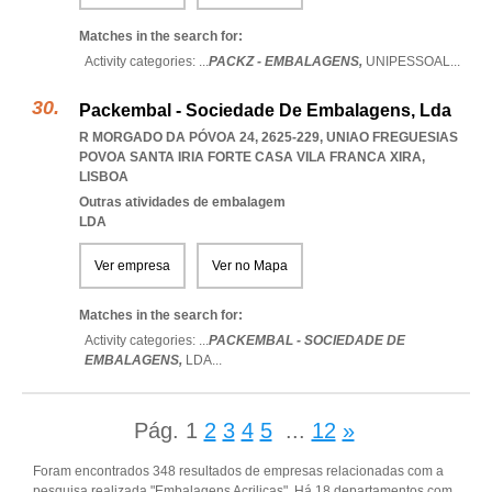
Matches in the search for:
Activity categories: ...
PACKZ - EMBALAGENS,
UNIPESSOAL
...
Packembal - Sociedade De Embalagens, Lda
R MORGADO DA PÓVOA 24, 2625-229
,
UNIAO FREGUESIAS
POVOA SANTA IRIA FORTE CASA VILA FRANCA XIRA
,
LISBOA
Outras atividades de embalagem
LDA
Ver empresa
Ver no Mapa
Matches in the search for:
Activity categories: ...
PACKEMBAL - SOCIEDADE DE
EMBALAGENS,
LDA
...
Pág.
1
2
3
4
5
...
12
»
Foram encontrados 348 resultados de empresas relacionadas com a
pesquisa realizada "Embalagens Acrilicas". Há 18 departamentos com