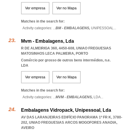
Ver empresa
Ver no Mapa
Matches in the search for:
Activity categories: ...
BM - EMBALAGENS,
UNIPESSOAL
...
Mvm - Embalagens, Lda
R DE ALMEIRIGA 360, 4450-608
,
UNIAO FREGUESIAS
MATOSINHOS LECA PALMEIRA
,
PORTO
Comércio por grosso de outros bens intermédios, n.e.
LDA
Ver empresa
Ver no Mapa
Matches in the search for:
Activity categories: ...
MVM - EMBALAGENS,
LDA
...
Embalagens Vidropack, Unipessoal, Lda
AV DAS LARANJEIRAS EDIFÍCIO PANORAMA 1º FR K, 3780-
202
,
UNIAO FREGUESIAS ARCOS MOGOFORES ANADIA
,
AVEIRO