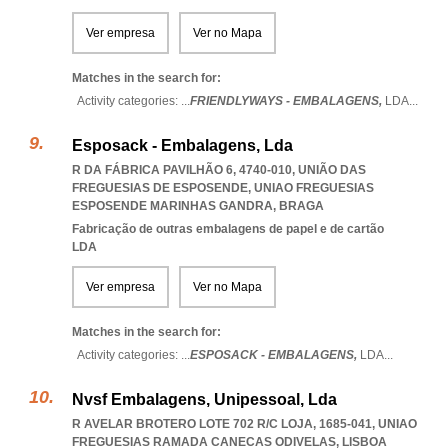
Ver empresa
Ver no Mapa
Matches in the search for:
Activity categories: ...
FRIENDLYWAYS - EMBALAGENS,
LDA
...
Esposack - Embalagens, Lda
R DA FÁBRICA PAVILHÃO 6, 4740-010, UNIÃO DAS
FREGUESIAS DE ESPOSENDE
,
UNIAO FREGUESIAS
ESPOSENDE MARINHAS GANDRA
,
BRAGA
Fabricação de outras embalagens de papel e de cartão
LDA
Ver empresa
Ver no Mapa
Matches in the search for:
Activity categories: ...
ESPOSACK - EMBALAGENS,
LDA
...
Nvsf Embalagens, Unipessoal, Lda
R AVELAR BROTERO LOTE 702 R/C LOJA, 1685-041
,
UNIAO
FREGUESIAS RAMADA CANECAS ODIVELAS
,
LISBOA