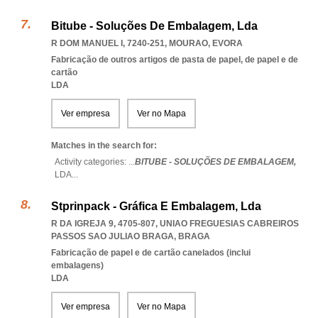
Bitube - Soluções De Embalagem, Lda
R DOM MANUEL I, 7240-251
,
MOURAO
,
EVORA
Fabricação de outros artigos de pasta de papel, de papel e de
cartão
LDA
Ver empresa
Ver no Mapa
Matches in the search for:
Activity categories: ...
BITUBE - SOLUÇÕES DE EMBALAGEM,
LDA
...
Stprinpack - Gráfica E Embalagem, Lda
R DA IGREJA 9, 4705-807
,
UNIAO FREGUESIAS CABREIROS
PASSOS SAO JULIAO BRAGA
,
BRAGA
Fabricação de papel e de cartão canelados (inclui
embalagens)
LDA
Ver empresa
Ver no Mapa