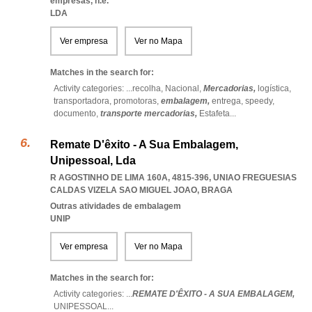
empresas, n.e.
LDA
Ver empresa
Ver no Mapa
Matches in the search for:
Activity categories: ...
recolha,
Nacional,
Mercadorias,
logística,
transportadora,
promotoras,
embalagem,
entrega,
speedy,
documento,
transporte mercadorias,
Estafeta
...
Remate D'êxito - A Sua Embalagem,
Unipessoal, Lda
R AGOSTINHO DE LIMA 160A, 4815-396
,
UNIAO FREGUESIAS
CALDAS VIZELA SAO MIGUEL JOAO
,
BRAGA
Outras atividades de embalagem
UNIP
Ver empresa
Ver no Mapa
Matches in the search for:
Activity categories: ...
REMATE D'ÊXITO - A SUA EMBALAGEM,
UNIPESSOAL
...