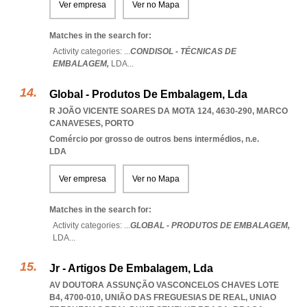
Ver empresa
Ver no Mapa
Matches in the search for:
Activity categories: ...
CONDISOL - TÉCNICAS DE
EMBALAGEM,
LDA
...
Global - Produtos De Embalagem, Lda
R JOÃO VICENTE SOARES DA MOTA 124, 4630-290
,
MARCO
CANAVESES
,
PORTO
Comércio por grosso de outros bens intermédios, n.e.
LDA
Ver empresa
Ver no Mapa
Matches in the search for:
Activity categories: ...
GLOBAL - PRODUTOS DE EMBALAGEM,
LDA
...
Jr - Artigos De Embalagem, Lda
AV DOUTORA ASSUNÇÃO VASCONCELOS CHAVES LOTE
B4, 4700-010, UNIÃO DAS FREGUESIAS DE REAL
,
UNIAO