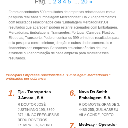
Pág.
1
2
3
4
5
...
20
»
Foram encontrados 599 resultados de empresas relacionadas com a
pesquisa realizada "Embalagem Mercadorias". Há 23 departamentos
com resultados relacionados com "Embalagem Mercadorias".Os
resultados que aparecem podem estar relacionados com Embalagem,
Mercadorias, Embalagens, Transportes, Portugal, Camioes, Plastico,
Etiquetas, Transporte. Pode encontrar os 599 primeiros resultados para
esta pesquisa com o telefone, direção e outros dados comerciais e
financeiros das empresas. Baseamos em coincidências de uma
atividade ou denominação de cada empresa para mostrar esses
resultados.
Principais Empresas relacionadas a "Embalagem Mercadorias "
ordenados por cobrança
Tja - Transportes
Nova Ds Smith
J.amaral, S.a.
Embalagem, S.a.
R DOUTOR JOSÉ
R DO MONTE GRANDE 3,
JUSTINIANO 195, 3860-
4485-255
,
GUILHABREU
371
,
UNIAO FREGUESIAS
VILA CONDE
,
PORTO
BEDUIDO VEIROS
Medway - Operador
ESTARREJA
,
AVEIRO