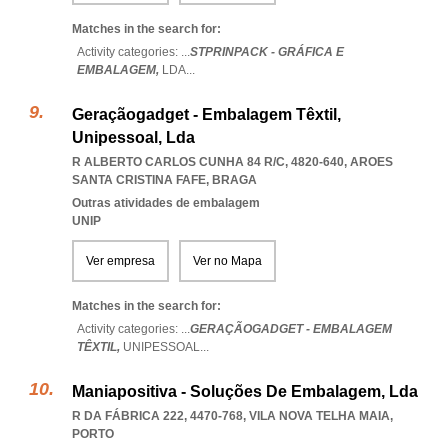
Matches in the search for:
Activity categories: ...
STPRINPACK - GRÁFICA E
EMBALAGEM,
LDA
...
Geraçãogadget - Embalagem Têxtil,
Unipessoal, Lda
R ALBERTO CARLOS CUNHA 84 R/C, 4820-640
,
AROES
SANTA CRISTINA FAFE
,
BRAGA
Outras atividades de embalagem
UNIP
Ver empresa
Ver no Mapa
Matches in the search for:
Activity categories: ...
GERAÇÃOGADGET - EMBALAGEM
TÊXTIL,
UNIPESSOAL
...
Maniapositiva - Soluções De Embalagem, Lda
R DA FÁBRICA 222, 4470-768
,
VILA NOVA TELHA MAIA
,
PORTO