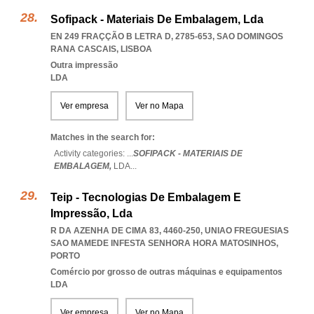
Sofipack - Materiais De Embalagem, Lda
EN 249 FRAÇÇÃO B LETRA D, 2785-653
,
SAO DOMINGOS
RANA CASCAIS
,
LISBOA
Outra impressão
LDA
Ver empresa
Ver no Mapa
Matches in the search for:
Activity categories: ...
SOFIPACK - MATERIAIS DE
EMBALAGEM,
LDA
...
Teip - Tecnologias De Embalagem E
Impressão, Lda
R DA AZENHA DE CIMA 83, 4460-250
,
UNIAO FREGUESIAS
SAO MAMEDE INFESTA SENHORA HORA MATOSINHOS
,
PORTO
Comércio por grosso de outras máquinas e equipamentos
LDA
Ver empresa
Ver no Mapa