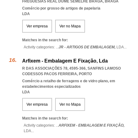
FREGUESIAS REAL DUME SEMELHE BRAGA
,
BRAGA
Comércio por grosso de artigos de papelaria
LDA
Ver empresa
Ver no Mapa
Matches in the search for:
Activity categories: ...
JR - ARTIGOS DE EMBALAGEM,
LDA
...
Arfixem - Embalagem E Fixação, Lda
R DAS ASSOCIAÇÕES 78, 4595-366
,
SANFINS LAMOSO
CODESSOS PACOS FERREIRA
,
PORTO
Comércio a retalho de ferragens e de vidro plano, em
estabelecimentos especializados
LDA
Ver empresa
Ver no Mapa
Matches in the search for:
Activity categories: ...
ARFIXEM - EMBALAGEM E FIXAÇÃO,
LDA
...