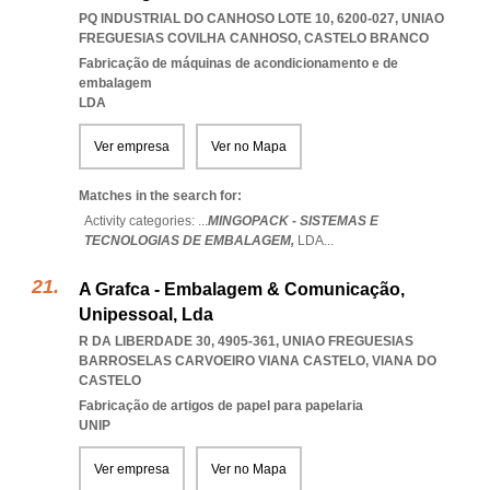
PQ INDUSTRIAL DO CANHOSO LOTE 10, 6200-027
,
UNIAO
FREGUESIAS COVILHA CANHOSO
,
CASTELO BRANCO
Fabricação de máquinas de acondicionamento e de
embalagem
LDA
Ver empresa
Ver no Mapa
Matches in the search for:
Activity categories: ...
MINGOPACK - SISTEMAS E
TECNOLOGIAS DE EMBALAGEM,
LDA
...
A Grafca - Embalagem & Comunicação,
Unipessoal, Lda
R DA LIBERDADE 30, 4905-361
,
UNIAO FREGUESIAS
BARROSELAS CARVOEIRO VIANA CASTELO
,
VIANA DO
CASTELO
Fabricação de artigos de papel para papelaria
UNIP
Ver empresa
Ver no Mapa