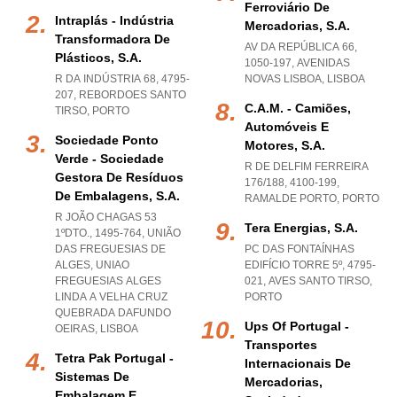
Ferroviário De
Intraplás - Indústria
Mercadorias, S.a.
Transformadora De
AV DA REPÚBLICA 66,
Plásticos, S.a.
1050-197
,
AVENIDAS
R DA INDÚSTRIA 68, 4795-
NOVAS LISBOA
,
LISBOA
207
,
REBORDOES SANTO
C.a.m. - Camiões,
TIRSO
,
PORTO
Automóveis E
Sociedade Ponto
Motores, S.a.
Verde - Sociedade
R DE DELFIM FERREIRA
Gestora De Resíduos
176/188, 4100-199
,
De Embalagens, S.a.
RAMALDE PORTO
,
PORTO
R JOÃO CHAGAS 53
Tera Energias, S.a.
1ºDTO., 1495-764, UNIÃO
DAS FREGUESIAS DE
PC DAS FONTAÍNHAS
ALGES
,
UNIAO
EDIFÍCIO TORRE 5º, 4795-
FREGUESIAS ALGES
021
,
AVES SANTO TIRSO
,
LINDA A VELHA CRUZ
PORTO
QUEBRADA DAFUNDO
Ups Of Portugal -
OEIRAS
,
LISBOA
Transportes
Tetra Pak Portugal -
Internacionais De
Sistemas De
Mercadorias,
Embalagem E