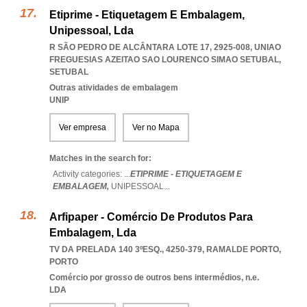
Etiprime - Etiquetagem E Embalagem,
Unipessoal, Lda
R SÃO PEDRO DE ALCÂNTARA LOTE 17, 2925-008
,
UNIAO
FREGUESIAS AZEITAO SAO LOURENCO SIMAO SETUBAL
,
SETUBAL
Outras atividades de embalagem
UNIP
Ver empresa
Ver no Mapa
Matches in the search for:
Activity categories: ...
ETIPRIME - ETIQUETAGEM E
EMBALAGEM,
UNIPESSOAL
...
Arfipaper - Comércio De Produtos Para
Embalagem, Lda
TV DA PRELADA 140 3ºESQ., 4250-379
,
RAMALDE PORTO
,
PORTO
Comércio por grosso de outros bens intermédios, n.e.
LDA