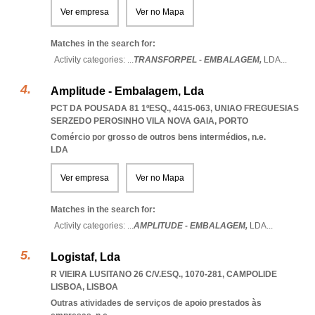
Ver empresa
Ver no Mapa
Matches in the search for:
Activity categories: ...
TRANSFORPEL - EMBALAGEM,
LDA
...
Amplitude - Embalagem, Lda
PCT DA POUSADA 81 1ºESQ., 4415-063
,
UNIAO FREGUESIAS
SERZEDO PEROSINHO VILA NOVA GAIA
,
PORTO
Comércio por grosso de outros bens intermédios, n.e.
LDA
Ver empresa
Ver no Mapa
Matches in the search for:
Activity categories: ...
AMPLITUDE - EMBALAGEM,
LDA
...
Logistaf, Lda
R VIEIRA LUSITANO 26 C/V.ESQ., 1070-281
,
CAMPOLIDE
LISBOA
,
LISBOA
Outras atividades de serviços de apoio prestados às