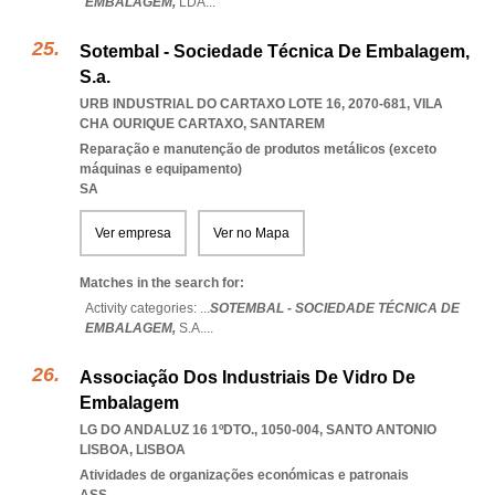
EMBALAGEM,
LDA
...
Sotembal - Sociedade Técnica De Embalagem,
S.a.
URB INDUSTRIAL DO CARTAXO LOTE 16, 2070-681
,
VILA
CHA OURIQUE CARTAXO
,
SANTAREM
Reparação e manutenção de produtos metálicos (exceto
máquinas e equipamento)
SA
Ver empresa
Ver no Mapa
Matches in the search for:
Activity categories: ...
SOTEMBAL - SOCIEDADE TÉCNICA DE
EMBALAGEM,
S.A.
...
Associação Dos Industriais De Vidro De
Embalagem
LG DO ANDALUZ 16 1ºDTO., 1050-004
,
SANTO ANTONIO
LISBOA
,
LISBOA
Atividades de organizações económicas e patronais