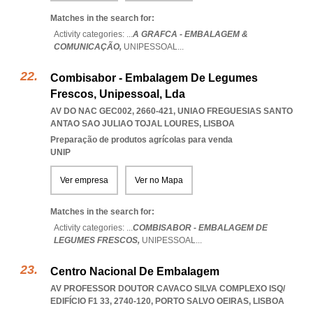
Matches in the search for:
Activity categories: ...
A GRAFCA - EMBALAGEM &
COMUNICAÇÃO,
UNIPESSOAL
...
Combisabor - Embalagem De Legumes
Frescos, Unipessoal, Lda
AV DO NAC GEC002, 2660-421
,
UNIAO FREGUESIAS SANTO
ANTAO SAO JULIAO TOJAL LOURES
,
LISBOA
Preparação de produtos agrícolas para venda
UNIP
Ver empresa
Ver no Mapa
Matches in the search for:
Activity categories: ...
COMBISABOR - EMBALAGEM DE
LEGUMES FRESCOS,
UNIPESSOAL
...
Centro Nacional De Embalagem
AV PROFESSOR DOUTOR CAVACO SILVA COMPLEXO ISQ/
EDIFÍCIO F1 33, 2740-120
,
PORTO SALVO OEIRAS
,
LISBOA