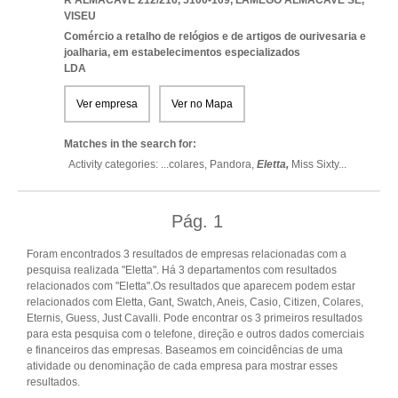
R ALMACAVE 212/216, 5100-109
,
LAMEGO ALMACAVE SE
,
VISEU
Comércio a retalho de relógios e de artigos de ourivesaria e
joalharia, em estabelecimentos especializados
LDA
Ver empresa
Ver no Mapa
Matches in the search for:
Activity categories: ...
colares,
Pandora,
Eletta,
Miss Sixty
...
Pág.
1
Foram encontrados 3 resultados de empresas relacionadas com a
pesquisa realizada "Eletta". Há 3 departamentos com resultados
relacionados com "Eletta".Os resultados que aparecem podem estar
relacionados com Eletta, Gant, Swatch, Aneis, Casio, Citizen, Colares,
Eternis, Guess, Just Cavalli. Pode encontrar os 3 primeiros resultados
para esta pesquisa com o telefone, direção e outros dados comerciais
e financeiros das empresas. Baseamos em coincidências de uma
atividade ou denominação de cada empresa para mostrar esses
resultados.