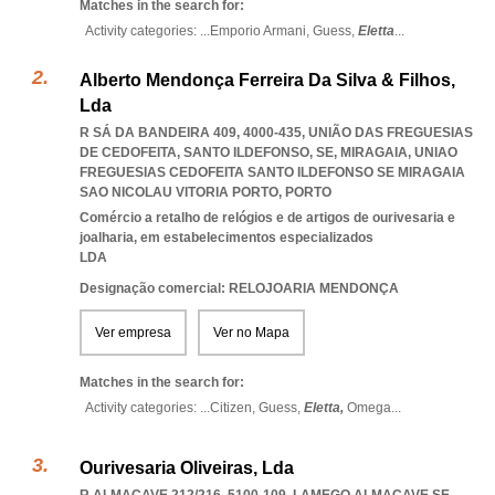
Matches in the search for:
Activity categories: ...
Emporio Armani,
Guess,
Eletta
...
Alberto Mendonça Ferreira Da Silva & Filhos,
Lda
R SÁ DA BANDEIRA 409, 4000-435, UNIÃO DAS FREGUESIAS
DE CEDOFEITA, SANTO ILDEFONSO, SE, MIRAGAIA
,
UNIAO
FREGUESIAS CEDOFEITA SANTO ILDEFONSO SE MIRAGAIA
SAO NICOLAU VITORIA PORTO
,
PORTO
Comércio a retalho de relógios e de artigos de ourivesaria e
joalharia, em estabelecimentos especializados
LDA
Designação comercial: RELOJOARIA MENDONÇA
Ver empresa
Ver no Mapa
Matches in the search for:
Activity categories: ...
Citizen,
Guess,
Eletta,
Omega
...
Ourivesaria Oliveiras, Lda