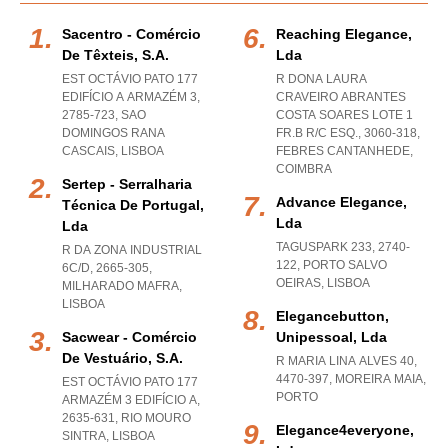
Sacentro - Comércio
Reaching Elegance,
De Têxteis, S.a.
Lda
EST OCTÁVIO PATO 177
R DONA LAURA
EDIFÍCIO A ARMAZÉM 3,
CRAVEIRO ABRANTES
2785-723
,
SAO
COSTA SOARES LOTE 1
DOMINGOS RANA
FR.B R/C ESQ., 3060-318
,
CASCAIS
,
LISBOA
FEBRES CANTANHEDE
,
COIMBRA
Sertep - Serralharia
Advance Elegance,
Técnica De Portugal,
Lda
Lda
TAGUSPARK 233, 2740-
R DA ZONA INDUSTRIAL
122
,
PORTO SALVO
6C/D, 2665-305
,
OEIRAS
,
LISBOA
MILHARADO MAFRA
,
LISBOA
Elegancebutton,
Sacwear - Comércio
Unipessoal, Lda
De Vestuário, S.a.
R MARIA LINA ALVES 40,
4470-397
,
MOREIRA MAIA
,
EST OCTÁVIO PATO 177
PORTO
ARMAZÉM 3 EDIFÍCIO A,
2635-631
,
RIO MOURO
Elegance4everyone,
SINTRA
,
LISBOA