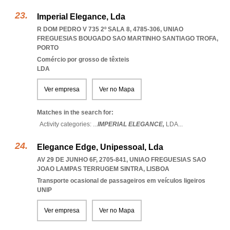
Imperial Elegance, Lda
R DOM PEDRO V 735 2º SALA 8, 4785-306
,
UNIAO
FREGUESIAS BOUGADO SAO MARTINHO SANTIAGO TROFA
,
PORTO
Comércio por grosso de têxteis
LDA
Ver empresa
Ver no Mapa
Matches in the search for:
Activity categories: ...
IMPERIAL ELEGANCE,
LDA
...
Elegance Edge, Unipessoal, Lda
AV 29 DE JUNHO 6F, 2705-841
,
UNIAO FREGUESIAS SAO
JOAO LAMPAS TERRUGEM SINTRA
,
LISBOA
Transporte ocasional de passageiros em veículos ligeiros
UNIP
Ver empresa
Ver no Mapa