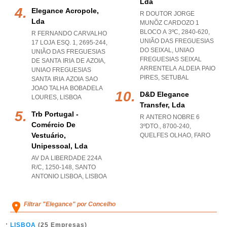
Lda
Elegance Acropole,
R DOUTOR JORGE
Lda
MUNÕZ CARDOZO 1
BLOCO A 3ºC, 2840-620,
R FERNANDO CARVALHO
UNIÃO DAS FREGUESIAS
17 LOJA ESQ. 1, 2695-244,
DO SEIXAL
,
UNIAO
UNIÃO DAS FREGUESIAS
FREGUESIAS SEIXAL
DE SANTA IRIA DE AZOIA
,
ARRENTELA ALDEIA PAIO
UNIAO FREGUESIAS
PIRES
,
SETUBAL
SANTA IRIA AZOIA SAO
JOAO TALHA BOBADELA
D&d Elegance
LOURES
,
LISBOA
Transfer, Lda
Trb Portugal -
R ANTERO NOBRE 6
Comércio De
3ºDTO., 8700-240
,
Vestuário,
QUELFES OLHAO
,
FARO
Unipessoal, Lda
AV DA LIBERDADE 224A
R/C, 1250-148
,
SANTO
ANTONIO LISBOA
,
LISBOA
Filtrar "Elegance" por Concelho
LISBOA
(25 Empresas)