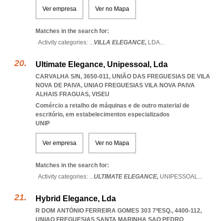
Ver empresa
Ver no Mapa
Matches in the search for:
Activity categories: ...
VILLA ELEGANCE,
LDA
...
Ultimate Elegance, Unipessoal, Lda
CARVALHA S/N, 3650-011, UNIÃO DAS FREGUESIAS DE VILA
NOVA DE PAIVA
,
UNIAO FREGUESIAS VILA NOVA PAIVA
ALHAIS FRAGUAS
,
VISEU
Comércio a retalho de máquinas e de outro material de
escritório, em estabelecimentos especializados
UNIP
Ver empresa
Ver no Mapa
Matches in the search for:
Activity categories: ...
ULTIMATE ELEGANCE,
UNIPESSOAL
...
Hybrid Elegance, Lda
R DOM ANTÓNIO FERREIRA GOMES 303 7ºESQ., 4400-112
,
UNIAO FREGUESIAS SANTA MARINHA SAO PEDRO