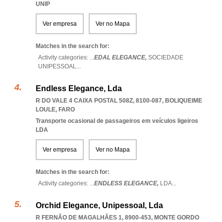
UNIP
Ver empresa
Ver no Mapa
Matches in the search for:
Activity categories: ...
EDAL ELEGANCE,
SOCIEDADE
UNIPESSOAL
...
Endless Elegance, Lda
R DO VALE 4 CAIXA POSTAL 508Z, 8100-087
,
BOLIQUEIME
LOULE
,
FARO
Transporte ocasional de passageiros em veículos ligeiros
LDA
Ver empresa
Ver no Mapa
Matches in the search for:
Activity categories: ...
ENDLESS ELEGANCE,
LDA
...
Orchid Elegance, Unipessoal, Lda
R FERNÃO DE MAGALHÃES 1, 8900-453
,
MONTE GORDO