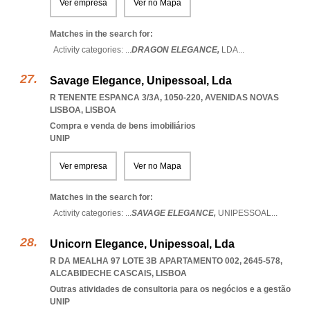
Ver empresa
Ver no Mapa
Matches in the search for:
Activity categories: ...
DRAGON ELEGANCE,
LDA
...
Savage Elegance, Unipessoal, Lda
R TENENTE ESPANCA 3/3A, 1050-220
,
AVENIDAS NOVAS
LISBOA
,
LISBOA
Compra e venda de bens imobiliários
UNIP
Ver empresa
Ver no Mapa
Matches in the search for:
Activity categories: ...
SAVAGE ELEGANCE,
UNIPESSOAL
...
Unicorn Elegance, Unipessoal, Lda
R DA MEALHA 97 LOTE 3B APARTAMENTO 002, 2645-578
,
ALCABIDECHE CASCAIS
,
LISBOA
Outras atividades de consultoria para os negócios e a gestão
UNIP