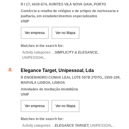
R I 17, 4430-674
,
AVINTES VILA NOVA GAIA
,
PORTO
Comércio a retalho de relógios e de artigos de ourivesaria e
joalharia, em estabelecimentos especializados
UNIP
Ver empresa
Ver no Mapa
Matches in the search for:
Activity categories: ...
SIMPLICITY & ELEGANCE,
UNIPESSOAL
...
Elegance Target, Unipessoal, Lda
R ENGENHEIRO CUNHA LEAL LOTE 597B 2ºDTO., 1950-109
,
MARVILA LISBOA
,
LISBOA
Atividades de mediação imobiliária
UNIP
Ver empresa
Ver no Mapa
Matches in the search for:
Activity categories: ...
ELEGANCE TARGET,
UNIPESSOAL
...