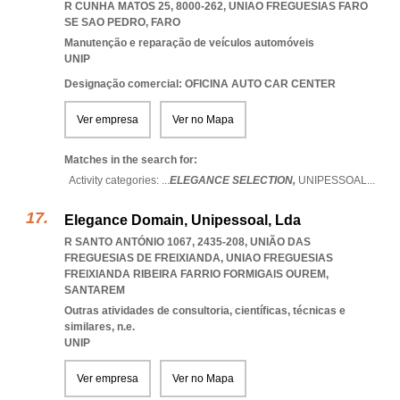
R CUNHA MATOS 25, 8000-262
,
UNIAO FREGUESIAS FARO
SE SAO PEDRO
,
FARO
Manutenção e reparação de veículos automóveis
UNIP
Designação comercial: OFICINA AUTO CAR CENTER
Ver empresa
Ver no Mapa
Matches in the search for:
Activity categories: ...
ELEGANCE SELECTION,
UNIPESSOAL
...
Elegance Domain, Unipessoal, Lda
R SANTO ANTÓNIO 1067, 2435-208, UNIÃO DAS
FREGUESIAS DE FREIXIANDA
,
UNIAO FREGUESIAS
FREIXIANDA RIBEIRA FARRIO FORMIGAIS OUREM
,
SANTAREM
Outras atividades de consultoria, científicas, técnicas e
similares, n.e.
UNIP
Ver empresa
Ver no Mapa