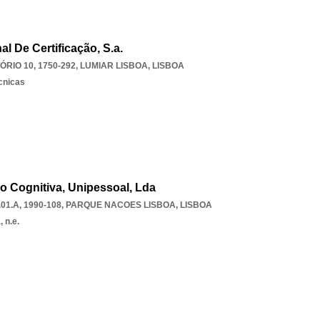
al De Certificação, S.a.
RIO 10, 1750-292
,
LUMIAR LISBOA
,
LISBOA
écnicas
o Cognitiva, Unipessoal, Lda
1.A, 1990-108
,
PARQUE NACOES LISBOA
,
LISBOA
 n.e.