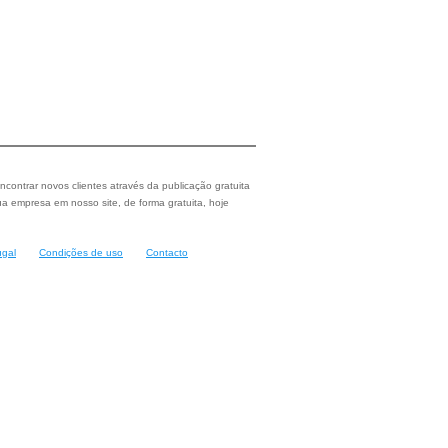
ncontrar novos clientes através da publicação gratuita
a empresa em nosso site, de forma gratuita, hoje
ugal
Condições de uso
Contacto