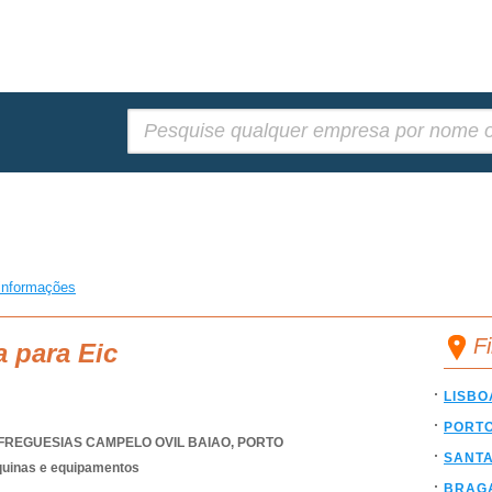
Pesquisar:
informações
F
a para Eic
LISBO
PORT
FREGUESIAS CAMPELO OVIL BAIAO
,
PORTO
SANT
quinas e equipamentos
BRAG