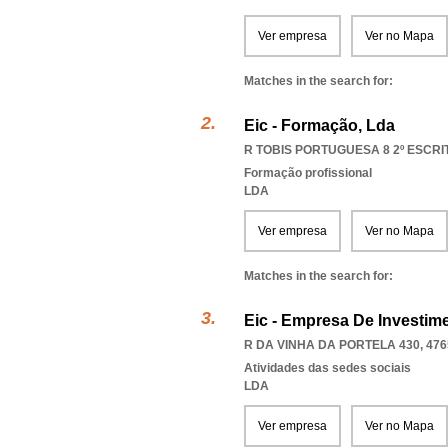
Ver empresa
Ver no Mapa
Matches in the search for:
Eic - Formação, Lda
R TOBIS PORTUGUESA 8 2º ESCRIT
Formação profissional
LDA
Ver empresa
Ver no Mapa
Matches in the search for:
Eic - Empresa De Investim
R DA VINHA DA PORTELA 430, 476
Atividades das sedes sociais
LDA
Ver empresa
Ver no Mapa