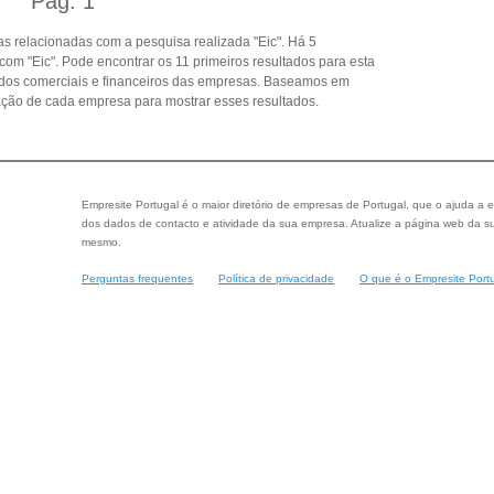
Pág.
1
s relacionadas com a pesquisa realizada "Eic". Há 5
om "Eic". Pode encontrar os 11 primeiros resultados para esta
dados comerciais e financeiros das empresas. Baseamos em
ção de cada empresa para mostrar esses resultados.
Empresite Portugal é o maior diretório de empresas de Portugal, que o ajuda a e
dos dados de contacto e atividade da sua empresa. Atualize a página web da su
mesmo.
Perguntas frequentes
Política de privacidade
O que é o Empresite Port