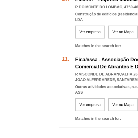
R DO MONTE DO LOMBÃO, 4750-4
Construção de edifícios (residenciai
LDA
Ver empresa
Ver no Mapa
Matches in the search for:
Eica/essa - Associação Dos
Comercial De Abrantes E D
R VISCONDE DE ABRANÇALHA 262 
JOAO ALFERRAREDE
,
SANTAREM
Outras atividades associativas, n.e.
ASS
Ver empresa
Ver no Mapa
Matches in the search for: