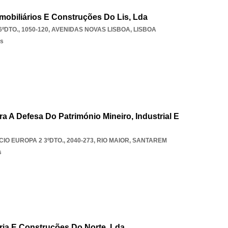
mobiliários E Construções Do Lis, Lda
ºDTO., 1050-120
,
AVENIDAS NOVAS LISBOA
,
LISBOA
os
ra A Defesa Do Património Mineiro, Industrial E
IO EUROPA 2 3ºDTO., 2040-273
,
RIO MAIOR
,
SANTAREM
s
ária E Construções Do Norte, Lda