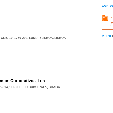
AVEIR
D
F
Micro
ÓRIO 10, 1750-292
,
LUMIAR LISBOA
,
LISBOA
entos Corporativos, Lda
5-514
,
SERZEDELO GUIMARAES
,
BRAGA