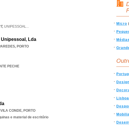
D
F
Micro
T,
UNIPESSOAL
...
Peque
 Unipessoal, Lda
Média
PAREDES
,
PORTO
Grand
Outr
ANTE PECHE
Portug
Desig
Decor
Lisboa
da
Despo
,
VILA CONDE
,
PORTO
Mobili
inas e material de escritório
Desen