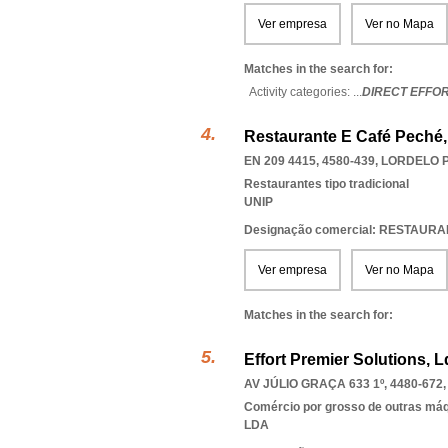
Ver empresa
Ver no Mapa
Matches in the search for:
Activity categories: ...
DIRECT EFFOR
Restaurante E Café Peché,
EN 209 4415, 4580-439
,
LORDELO 
Restaurantes tipo tradicional
UNIP
Designação comercial: RESTAUR
Ver empresa
Ver no Mapa
Matches in the search for:
Effort Premier Solutions, L
AV JÚLIO GRAÇA 633 1º, 4480-672
Comércio por grosso de outras máqu
LDA