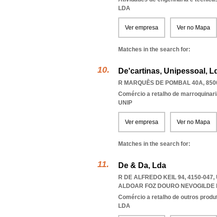
LDA
Ver empresa
Ver no Mapa
Matches in the search for:
De'cartinas, Unipessoal, L
R MARQUÊS DE POMBAL 40A, 850
Comércio a retalho de marroquinari
UNIP
Ver empresa
Ver no Mapa
Matches in the search for:
De & Da, Lda
R DE ALFREDO KEIL 94, 4150-04
ALDOAR FOZ DOURO NEVOGILDE
Comércio a retalho de outros produ
LDA