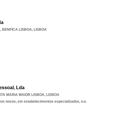
da
8
,
BENFICA LISBOA
,
LISBOA
essoal, Lda
TA MARIA MAIOR LISBOA
,
LISBOA
tos novos, em estabelecimentos especializados, n.e.