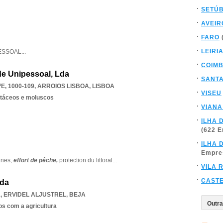
SETÚ
AVEIR
FARO
LEIRI
ESSOAL
...
COIM
de Unipessoal, Lda
SANT
E, 1000-109
,
ARROIOS LISBOA
,
LISBOA
VISEU
stáceos e moluscos
VIANA
ILHA 
(622 
ILHA 
Empre
ines,
effort de pêche,
protection du littoral
...
VILA 
CAST
Lda
1
,
ERVIDEL ALJUSTREL
,
BEJA
os com a agricultura