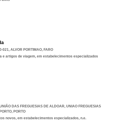
da
0-021
,
ALVOR PORTIMAO
,
FARO
a e artigos de viagem, em estabelecimentos especializados
7, UNIÃO DAS FREGUESIAS DE ALDOAR
,
UNIAO FREGUESIAS
 PORTO
,
PORTO
tos novos, em estabelecimentos especializados, n.e.