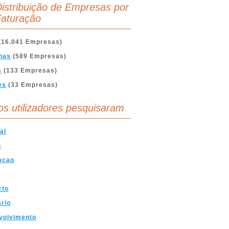
istribuição de Empresas por
aturação
(16.041 Empresas)
nas
(589 Empresas)
s
(133 Empresas)
es
(33 Empresas)
os utilizadores pesquisaram
al
n
acao
rto
ario
volvimento