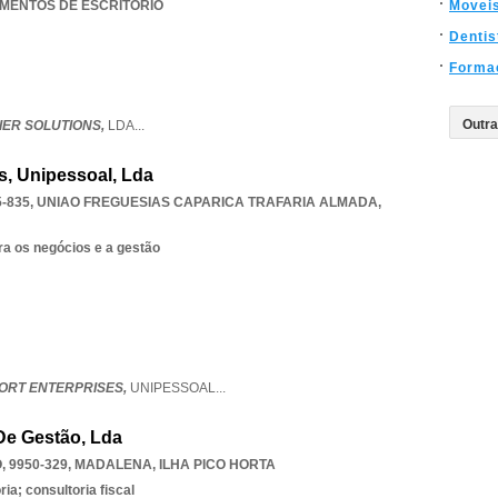
IPAMENTOS DE ESCRITORIO
Movei
Dentis
Forma
IER SOLUTIONS,
LDA
...
s, Unipessoal, Lda
-835
,
UNIAO FREGUESIAS CAPARICA TRAFARIA ALMADA
,
ra os negócios e a gestão
ORT ENTERPRISES,
UNIPESSOAL
...
 De Gestão, Lda
 9950-329
,
MADALENA
,
ILHA PICO HORTA
ia; consultoria fiscal