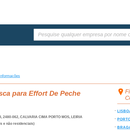
Pesquisar:
informações
F
sca para Effort De Peche
C
LISBO
, 2480-062
,
CALVARIA CIMA PORTO MOS
,
LEIRIA
PORT
s e não residenciais)
BRAG