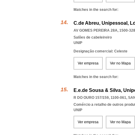
Matches in the search for:
C.de Abreu, Unipessoal, L
AV GOMES PEREIRA 28A, 1500-32
Salões de cabeleireiro
UNIP
Designação comercial: Celeste
Ver empresa
Ver no Mapa
Matches in the search for:
E.e.de Sousa & Silva, Unip
R DO OURO 157/159, 1100-061
,
SAN
Comércio a retalho de outros produ
UNIP
Ver empresa
Ver no Mapa