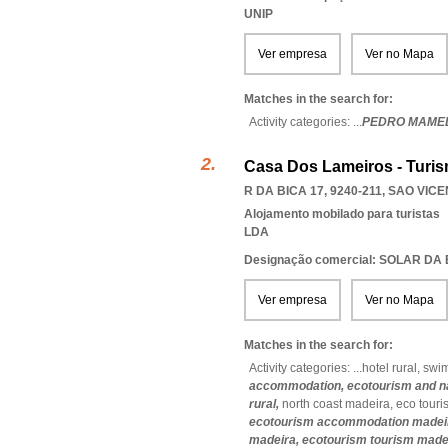
UNIP
Ver empresa
Ver no Mapa
Matches in the search for:
Activity categories: ...
PEDRO MAMED
Casa Dos Lameiros - Turis
R DA BICA 17, 9240-211
,
SAO VICE
Alojamento mobilado para turistas
LDA
Designação comercial: SOLAR DA
Ver empresa
Ver no Mapa
Matches in the search for:
Activity categories: ...
hotel rural,
swi
accommodation,
ecotourism and n
rural,
north coast madeira,
eco touri
ecotourism accommodation madei
madeira,
ecotourism tourism made