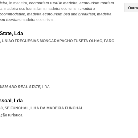
eira,
in madeira,
ecotourism rural in madeira,
ecotourism tourism
ra,
madeira eco tourist farm,
madeira eco turism,
madeira
accommodation,
madeira ecotourism bed and breakfast,
madeira
ism tourism,
madeira ecoturism
...
State, Lda
,
UNIAO FREGUESIAS MONCARAPACHO FUSETA OLHAO
,
FARO
ISM AND REAL STATE,
LDA
...
ssoal, Lda
60
,
SE FUNCHAL
,
ILHA DA MADEIRA FUNCHAL
ção turística