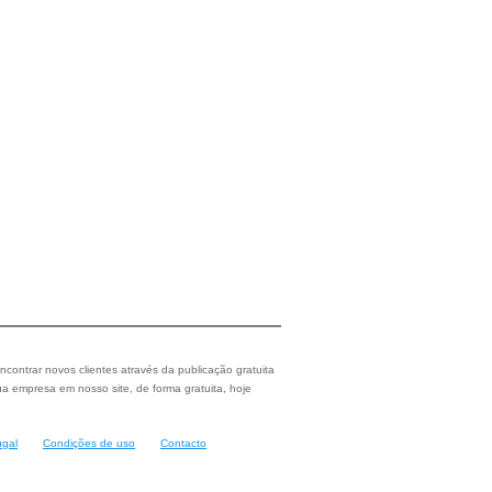
ncontrar novos clientes através da publicação gratuita
a empresa em nosso site, de forma gratuita, hoje
ugal
Condições de uso
Contacto