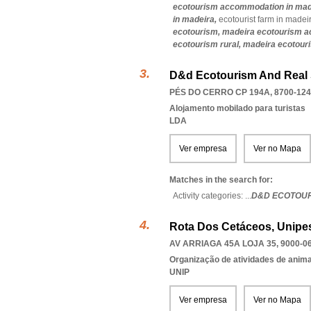
ecotourism accommodation in mad
in madeira,
ecotourist farm in madei
ecotourism,
madeira ecotourism 
ecotourism rural,
madeira ecotour
D&d Ecotourism And Real 
PÉS DO CERRO CP 194A, 8700-124
Alojamento mobilado para turistas
LDA
Ver empresa
Ver no Mapa
Matches in the search for:
Activity categories: ...
D&D ECOTOUR
Rota Dos Cetáceos, Unipe
AV ARRIAGA 45A LOJA 35, 9000-0
Organização de atividades de anima
UNIP
Ver empresa
Ver no Mapa