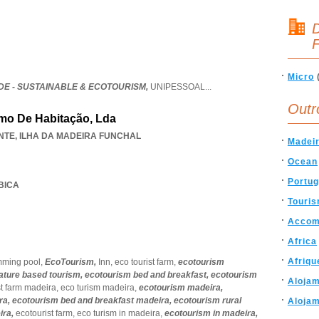
D
F
Micro
E - SUSTAINABLE & ECOTOURISM,
UNIPESSOAL
...
Outr
mo De Habitação, Lda
NTE
,
ILHA DA MADEIRA FUNCHAL
Madei
Ocean
Portug
 BICA
Touri
Accom
Africa
Afriqu
mming pool,
EcoTourism,
Inn,
eco tourist farm,
ecotourism
ature based tourism,
ecotourism bed and breakfast,
ecotourism
Alojam
st farm madeira,
eco turism madeira,
ecotourism madeira,
ra,
ecotourism bed and breakfast madeira,
ecotourism rural
Alojam
ira,
ecotourist farm,
eco turism in madeira,
ecotourism in madeira,