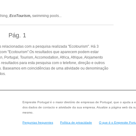
ching,
EcoTourism,
swimming pools
...
Pág.
1
 relacionadas com a pesquisa realizada "Ecotourism". Há 3
 com "Ecotourism".Os resultados que aparecem podem estar
 Portugal, Tourism, Accomodation, Africa, Afrique, Alojamento
 resultados para esta pesquisa com o telefone, direção e outros
as. Baseamos em coincidências de uma atividade ou denominação
dos.
Empresite Portugal é o maior diretório de empresas de Portugal, que o ajuda a e
dos dados de contacto e atividade da sua empresa. Atualize a página web da su
mesmo.
Perguntas frequentes
Política de privacidade
O que é o Empresite Port