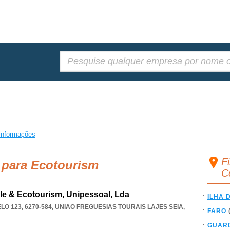
Pesquisar:
informações
F
 para Ecotourism
C
e & Ecotourism, Unipessoal, Lda
ILHA 
O 123, 6270-584
,
UNIAO FREGUESIAS TOURAIS LAJES SEIA
,
FARO
GUAR