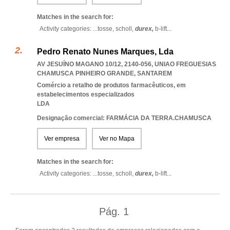
Matches in the search for:
Activity categories: ...
tosse,
scholl,
durex,
b-lift
...
Pedro Renato Nunes Marques, Lda
AV JESUÍNO MAGANO 10/12, 2140-056
,
UNIAO FREGUESIAS
CHAMUSCA PINHEIRO GRANDE
,
SANTAREM
Comércio a retalho de produtos farmacêuticos, em
estabelecimentos especializados
LDA
Designação comercial: FARMÁCIA DA TERRA.CHAMUSCA
Ver empresa
Ver no Mapa
Matches in the search for:
Activity categories: ...
tosse,
scholl,
durex,
b-lift
...
Pág.
1