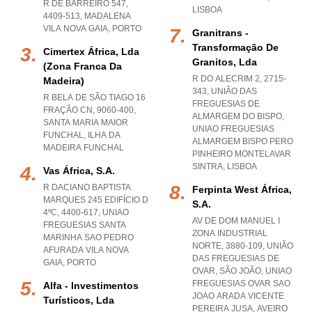
R DE BARREIRO 547,
LISBOA
4409-513
,
MADALENA
VILA NOVA GAIA
,
PORTO
Granitrans -
Transformação De
Cimertex África, Lda
Granitos, Lda
(zona Franca Da
R DO ALECRIM 2, 2715-
Madeira)
343, UNIÃO DAS
R BELA DE SÃO TIAGO 16
FREGUESIAS DE
FRAÇÃO CN, 9060-400
,
ALMARGEM DO BISPO
,
SANTA MARIA MAIOR
UNIAO FREGUESIAS
FUNCHAL
,
ILHA DA
ALMARGEM BISPO PERO
MADEIRA FUNCHAL
PINHEIRO MONTELAVAR
SINTRA
,
LISBOA
Vas África, S.a.
R DACIANO BAPTISTA
Ferpinta West África,
MARQUES 245 EDIFÍCIO D
S.a.
4ºC, 4400-617
,
UNIAO
AV DE DOM MANUEL I
FREGUESIAS SANTA
ZONA INDUSTRIAL
MARINHA SAO PEDRO
NORTE, 3880-109, UNIÃO
AFURADA VILA NOVA
DAS FREGUESIAS DE
GAIA
,
PORTO
OVAR, SÃO JOÃO
,
UNIAO
FREGUESIAS OVAR SAO
Alfa - Investimentos
JOAO ARADA VICENTE
Turísticos, Lda
PEREIRA JUSA
,
AVEIRO