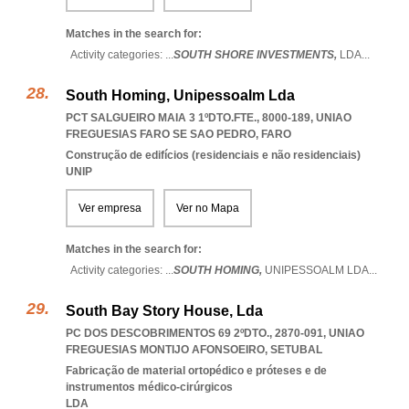
Matches in the search for:
Activity categories: ...
SOUTH SHORE INVESTMENTS,
LDA
...
South Homing, Unipessoalm Lda
PCT SALGUEIRO MAIA 3 1ºDTO.FTE., 8000-189
,
UNIAO
FREGUESIAS FARO SE SAO PEDRO
,
FARO
Construção de edifícios (residenciais e não residenciais)
UNIP
Ver empresa
Ver no Mapa
Matches in the search for:
Activity categories: ...
SOUTH HOMING,
UNIPESSOALM LDA
...
South Bay Story House, Lda
PC DOS DESCOBRIMENTOS 69 2ºDTO., 2870-091
,
UNIAO
FREGUESIAS MONTIJO AFONSOEIRO
,
SETUBAL
Fabricação de material ortopédico e próteses e de
instrumentos médico-cirúrgicos
LDA