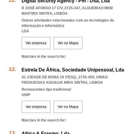
Digital Security Agency - Pm - Dsa, Lda
R JOSÉ AFONSO 17 C/V, 2725-347
,
ALGUEIRAO MEM
MARTINS SINTRA
,
LISBOA
Outras atividades relacionadas com as tecnologias da
informação e informática
LDA
Ver empresa
Ver no Mapa
Matches in the search for:
Estrela De África, Sociedade Unipessoal, Lda
AL CIDADE DE BONA 19 3ºESQ., 2735-450
,
UNIAO
FREGUESIAS AGUALVA MIRA SINTRA
,
LISBOA
Restaurantes tipo tradicional
UNIP
Ver empresa
Ver no Mapa
Matches in the search for:
Africa & Erasmo, Lda