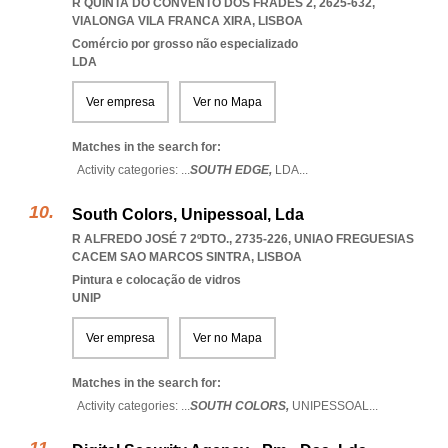
R QUINTA DO CONVENTO DOS FRADES 2, 2625-632
,
VIALONGA VILA FRANCA XIRA
,
LISBOA
Comércio por grosso não especializado
LDA
Ver empresa
Ver no Mapa
Matches in the search for:
Activity categories: ...
SOUTH EDGE,
LDA
...
South Colors, Unipessoal, Lda
R ALFREDO JOSÉ 7 2ºDTO., 2735-226
,
UNIAO FREGUESIAS
CACEM SAO MARCOS SINTRA
,
LISBOA
Pintura e colocação de vidros
UNIP
Ver empresa
Ver no Mapa
Matches in the search for:
Activity categories: ...
SOUTH COLORS,
UNIPESSOAL
...