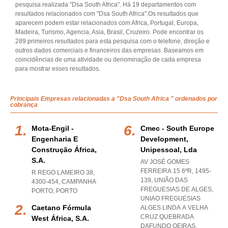
pesquisa realizada "Dsa South Africa". Há 19 departamentos com
resultados relacionados com "Dsa South Africa".Os resultados que
aparecem podem estar relacionados com Africa, Portugal, Europa,
Madeira, Turismo, Agencia, Asia, Brasil, Cruzeiro. Pode encontrar os
289 primeiros resultados para esta pesquisa com o telefone, direção e
outros dados comerciais e financeiros das empresas. Baseamos em
coincidências de uma atividade ou denominação de cada empresa
para mostrar esses resultados.
Principais Empresas relacionadas a "Dsa South Africa " ordenados por
cobrança
Mota-Engil -
Cmec - South Europe
Engenharia E
Development,
Construção África,
Unipessoal, Lda
S.a.
AV JOSÉ GOMES
FERREIRA 15 6ºR, 1495-
R REGO LAMEIRO 38,
139, UNIÃO DAS
4300-454
,
CAMPANHA
FREGUESIAS DE ALGES
,
PORTO
,
PORTO
UNIAO FREGUESIAS
Caetano Fórmula
ALGES LINDA A VELHA
CRUZ QUEBRADA
West África, S.a.
DAFUNDO OEIRAS
,