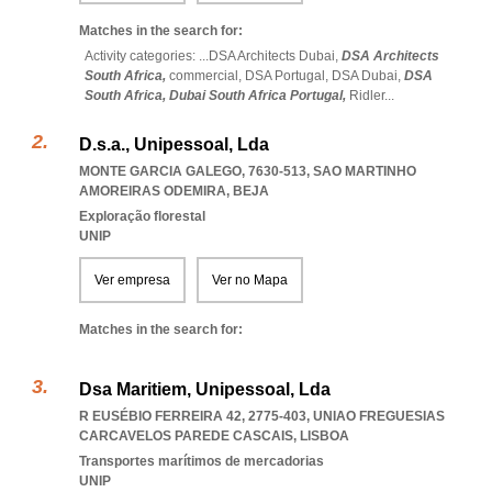
Matches in the search for:
Activity categories: ...
DSA Architects Dubai,
DSA Architects
South Africa,
commercial,
DSA Portugal,
DSA Dubai,
DSA
South Africa,
Dubai South Africa Portugal,
Ridler
...
D.s.a., Unipessoal, Lda
MONTE GARCIA GALEGO, 7630-513
,
SAO MARTINHO
AMOREIRAS ODEMIRA
,
BEJA
Exploração florestal
UNIP
Ver empresa
Ver no Mapa
Matches in the search for:
Dsa Maritiem, Unipessoal, Lda
R EUSÉBIO FERREIRA 42, 2775-403
,
UNIAO FREGUESIAS
CARCAVELOS PAREDE CASCAIS
,
LISBOA
Transportes marítimos de mercadorias
UNIP