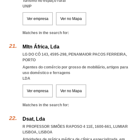
Turismo no espaço rural
UNIP
Ver empresa
Ver no Mapa
Matches in the search for:
Mltn África, Lda
LG DO CÔ 143, 4595-298
,
PENAMAIOR PACOS FERREIRA
,
PORTO
Agentes do comércio por grosso de mobiliário, artigos para
uso doméstico e ferragens
LDA
Ver empresa
Ver no Mapa
Matches in the search for:
Dsat, Lda
R PROFESSOR SIMÕES RAPOSO 4 11E, 1600-661
,
LUMIAR
LISBOA
,
LISBOA
Atividades de prática médica de clínica especializada, em