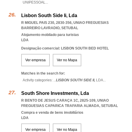
UNIPESSOAL
...
Lisbon South Side Ii, Lda
R MIGUEL PAIS 230, 2830-356
,
UNIAO FREGUESIAS
BARREIRO LAVRADIO
,
SETUBAL
Alojamento mobilado para turistas
LDA
Designação comercial: LISBON SOUTH BED HOTEL
Ver empresa
Ver no Mapa
Matches in the search for:
Activity categories: ...
LISBON SOUTH SIDE II,
LDA
...
South Shore Investments, Lda
R BENTO DE JESUS CARAÇA 1C, 2825-109
,
UNIAO
FREGUESIAS CAPARICA TRAFARIA ALMADA
,
SETUBAL
Compra e venda de bens imobiliários
LDA
Ver empresa
Ver no Mapa