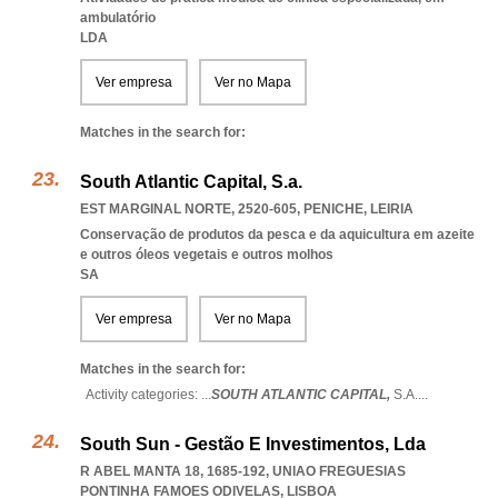
ambulatório
LDA
Ver empresa
Ver no Mapa
Matches in the search for:
South Atlantic Capital, S.a.
EST MARGINAL NORTE, 2520-605
,
PENICHE
,
LEIRIA
Conservação de produtos da pesca e da aquicultura em azeite
e outros óleos vegetais e outros molhos
SA
Ver empresa
Ver no Mapa
Matches in the search for:
Activity categories: ...
SOUTH ATLANTIC CAPITAL,
S.A.
...
South Sun - Gestão E Investimentos, Lda
R ABEL MANTA 18, 1685-192
,
UNIAO FREGUESIAS
PONTINHA FAMOES ODIVELAS
,
LISBOA