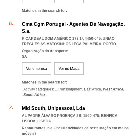
Matches in the search for:
Cma Cgm Portugal - Agentes De Navegação,
S.a.
R CARDEAL DOM AMÉRICO 173 1º, 4450-045
,
UNIAO
FREGUESIAS MATOSINHOS LECA PALMEIRA
,
PORTO
Organização do transporte
SA
Ver empresa
Ver no Mapa
Matches in the search for:
Activity categories: ...
Transshipment,
East Aftica,
West Africa,
South Africa
...
Mid South, Unipessoal, Lda
AL PADRE ÁLVARO PROENÇA 2B, 1500-475
,
BENFICA
LISBOA
,
LISBOA
Restaurantes, n.e. (inclui atividades de restauração em meios
móveis)