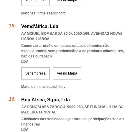
Ver empresa
Ver no Mapa
Matches in the search for:
Vemd'áfrica, Lda
AV MIGUEL BOMBARDA 80 6º, 1050-166
,
AVENIDAS NOVAS
LISBOA
,
LISBOA
Comércio a retalho em outros estabelecimentos não
especializados, sem predominância de produtos alimentares,
bebidas ou tabaco
LDA
Ver empresa
Ver no Mapa
Matches in the search for:
Bcp África, Sgps, Lda
AV GONÇALVES ZARCO 4, 9000-069
,
SE FUNCHAL
,
ILHA DA
MADEIRA FUNCHAL
Atividades das sociedades gestoras de participações sociais
financeiras
LDA