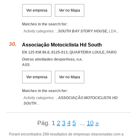
Ver empresa
Ver no Mapa
Matches in the search for:
Activity categories: ...
SOUTH BAY STORY HOUSE,
LDA
...
Associação Motociclista Hd South
EN 125 KM 86.6, 8125-013
,
QUARTEIRA LOULE
,
FARO
Outras atividades desportivas, n.e.
ASS
Ver empresa
Ver no Mapa
Matches in the search for:
Activity categories: ...
ASSOCIAÇÃO MOTOCICLISTA HD
SOUTH
...
Pág.
1
2
3
4
5
...
10
»
Foram encontrados 289 resultados de empresas relacionadas com a