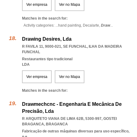
Ver empresa
Ver no Mapa
Matches in the search for:
Activity categories: ...
hand painting,
Decalarte,
Draw
...
Drawing Desires, Lda
R FAVILA 11, 9000-021
,
SE FUNCHAL
,
ILHA DA MADEIRA
FUNCHAL
Restaurantes tipo tradicional
LDA
Ver empresa
Ver no Mapa
Matches in the search for:
Drawmechcnc - Engenharia E Mecânica De
Precisão, Lda
R ARQUITETO VIANA DE LIMA 62B, 5300-997
,
GOSTEI
BRAGANCA
,
BRAGANCA
Fabricação de outras máquinas diversas para uso específico,
n.e.