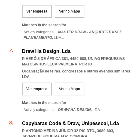
Ver empresa
Ver no Mapa
Matches in the search for:
Activity categories: ...
MASTER DRAW - ARQUITECTURA E
PLANEAMENTO,
LDA
...
Draw Ha Design, Lda
R HERÓIS DE ÁFRICA 381, 4450-688
,
UNIAO FREGUESIAS
MATOSINHOS LECA PALMEIRA
,
PORTO
Organização de feiras, congressos e outros eventos similares
LDA
Ver empresa
Ver no Mapa
Matches in the search for:
Activity categories: ...
DRAW HA DESIGN,
LDA
...
Capybaras Code & Draw, Unipessoal, Lda
R ANTÓNIO MEDINA JÚNIOR 32 R/C DTO., 3080-603
,
TAVAREDE FIGUEIRA FOZ
,
COIMBRA