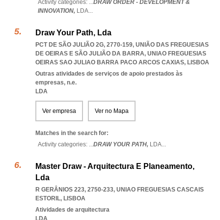
Activity categories: ...
DRAW ORDER - DEVELOPMENT &
INNOVATION,
LDA
...
Draw Your Path, Lda
PCT DE SÃO JULIÃO 2G, 2770-159, UNIÃO DAS FREGUESIAS
DE OEIRAS E SÃO JULIÃO DA BARRA
,
UNIAO FREGUESIAS
OEIRAS SAO JULIAO BARRA PACO ARCOS CAXIAS
,
LISBOA
Outras atividades de serviços de apoio prestados às
empresas, n.e.
LDA
Ver empresa
Ver no Mapa
Matches in the search for:
Activity categories: ...
DRAW YOUR PATH,
LDA
...
Master Draw - Arquitectura E Planeamento,
Lda
R GERÂNIOS 223, 2750-233
,
UNIAO FREGUESIAS CASCAIS
ESTORIL
,
LISBOA
Atividades de arquitectura
LDA