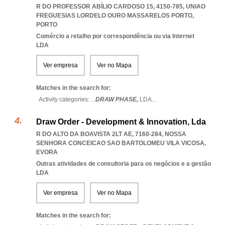
R DO PROFESSOR ABÍLIO CARDOSO 15, 4150-785
,
UNIAO
FREGUESIAS LORDELO OURO MASSARELOS PORTO
,
PORTO
Comércio a retalho por correspondência ou via Internet
LDA
Ver empresa
Ver no Mapa
Matches in the search for:
Activity categories: ...
DRAW PHASE,
LDA
...
Draw Order - Development & Innovation, Lda
R DO ALTO DA BOAVISTA 2LT AE, 7160-284
,
NOSSA
SENHORA CONCEICAO SAO BARTOLOMEU VILA VICOSA
,
EVORA
Outras atividades de consultoria para os negócios e a gestão
LDA
Ver empresa
Ver no Mapa
Matches in the search for: