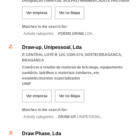
Designação comercial: ROLPALI MINIMERCADO E FRUTARIA
Ver empresa
Ver no Mapa
Matches in the search for:
Activity categories: ...
POEMS DRAW,
LDA
...
Draw-up, Unipessoal, Lda
R CENTRAL LOTE B 124, 5300-574
,
GOSTEI BRAGANCA
,
BRAGANCA
Comércio a retalho de material de bricolage, equipamento
sanitário, ladrilhos e materiais similares, em
estabelecimentos especializados
UNIP
Ver empresa
Ver no Mapa
Matches in the search for:
Activity categories: ...
DRAW-UP,
UNIPESSOAL
...
Draw Phase, Lda