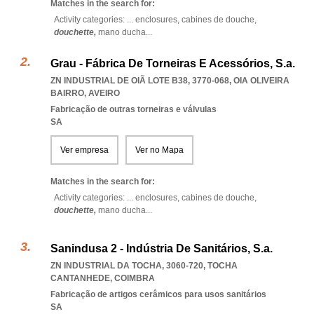
Matches in the search for:
Activity categories: ...
enclosures,
cabines de douche,
douchette,
mano ducha
...
Grau - Fábrica De Torneiras E Acessórios, S.a.
ZN INDUSTRIAL DE OIÃ LOTE B38, 3770-068
,
OIA OLIVEIRA
BAIRRO
,
AVEIRO
Fabricação de outras torneiras e válvulas
SA
Ver empresa
Ver no Mapa
Matches in the search for:
Activity categories: ...
enclosures,
cabines de douche,
douchette,
mano ducha
...
Sanindusa 2 - Indústria De Sanitários, S.a.
ZN INDUSTRIAL DA TOCHA, 3060-720
,
TOCHA
CANTANHEDE
,
COIMBRA
Fabricação de artigos cerâmicos para usos sanitários
SA