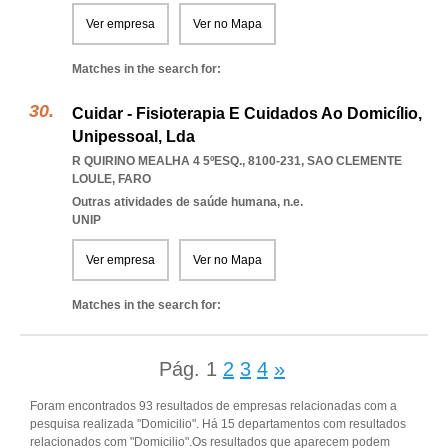
Ver empresa
Ver no Mapa
Matches in the search for:
Cuidar - Fisioterapia E Cuidados Ao Domicílio,
Unipessoal, Lda
R QUIRINO MEALHA 4 5ºESQ., 8100-231
,
SAO CLEMENTE
LOULE
,
FARO
Outras atividades de saúde humana, n.e.
UNIP
Ver empresa
Ver no Mapa
Matches in the search for:
Pág.
1
2
3
4
»
Foram encontrados 93 resultados de empresas relacionadas com a
pesquisa realizada "Domicilio". Há 15 departamentos com resultados
relacionados com "Domicilio".Os resultados que aparecem podem