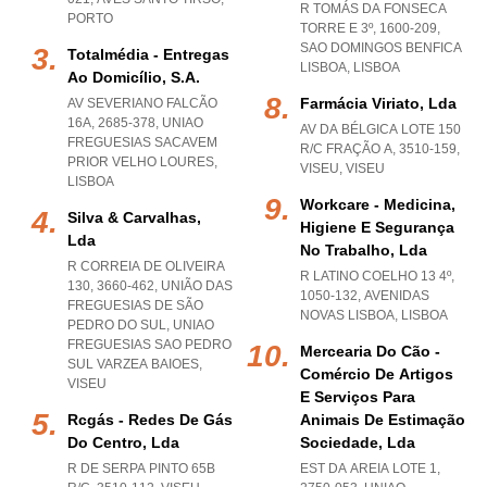
R TOMÁS DA FONSECA
PORTO
TORRE E 3º, 1600-209
,
SAO DOMINGOS BENFICA
Totalmédia - Entregas
LISBOA
,
LISBOA
Ao Domicílio, S.a.
Farmácia Viriato, Lda
AV SEVERIANO FALCÃO
16A, 2685-378
,
UNIAO
AV DA BÉLGICA LOTE 150
FREGUESIAS SACAVEM
R/C FRAÇÃO A, 3510-159
,
PRIOR VELHO LOURES
,
VISEU
,
VISEU
LISBOA
Workcare - Medicina,
Silva & Carvalhas,
Higiene E Segurança
Lda
No Trabalho, Lda
R CORREIA DE OLIVEIRA
R LATINO COELHO 13 4º,
130, 3660-462, UNIÃO DAS
1050-132
,
AVENIDAS
FREGUESIAS DE SÃO
NOVAS LISBOA
,
LISBOA
PEDRO DO SUL
,
UNIAO
FREGUESIAS SAO PEDRO
Mercearia Do Cão -
SUL VARZEA BAIOES
,
Comércio De Artigos
VISEU
E Serviços Para
Rcgás - Redes De Gás
Animais De Estimação
Do Centro, Lda
Sociedade, Lda
R DE SERPA PINTO 65B
EST DA AREIA LOTE 1,