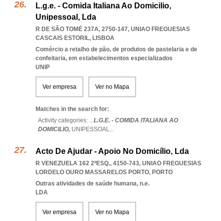
L.g.e. - Comida Italiana Ao Domicilio,
Unipessoal, Lda
R DE SÃO TOMÉ 237A, 2750-147
,
UNIAO FREGUESIAS
CASCAIS ESTORIL
,
LISBOA
Comércio a retalho de pão, de produtos de pastelaria e de
confeitaria, em estabelecimentos especializados
UNIP
Ver empresa
Ver no Mapa
Matches in the search for:
Activity categories: ...
L.G.E. - COMIDA ITALIANA AO
DOMICILIO,
UNIPESSOAL
...
Acto De Ajudar - Apoio No Domicílio, Lda
R VENEZUELA 162 2ºESQ., 4150-743
,
UNIAO FREGUESIAS
LORDELO OURO MASSARELOS PORTO
,
PORTO
Outras atividades de saúde humana, n.e.
LDA
Ver empresa
Ver no Mapa