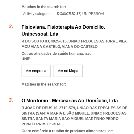
Matches in the search for:
Activity categories: ...
DOMICILIO 17,
UNIPESSOAL
...
Fisioviana, Fisioterapia Ao Domicílio,
Unipessoal, Lda
R DO SOUTO 83, 4925-616
,
UNIAO FREGUESIAS TORRE VILA
MOU VIANA CASTELO
,
VIANA DO CASTELO
Outras atividades de saúde humana, n.e.
UNIP
Ver empresa
Ver no Mapa
Matches in the search for:
O Mordomo - Mercearias Ao Domícilio, Lda
R JOÃO DE DEUS 10, 2710-579, UNIÃO DAS FREGUESIAS DE
SINTRA (SANTA MARIA E SÃO MIGUEL
,
UNIAO FREGUESIAS
SINTRA SANTA MARIA SAO MIGUEL MARTINHO PEDRO
PENAFERRIM
,
LISBOA
Outro comércio a retalho de produtos alimentares, em