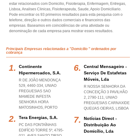
estar relacionados com Domicilio, Fisioterapia, Enfermagem, Entregas,
Lisboa, Analises Clinicas, Fisioterapeuta, Saude, Apoio Domiciliario.
Pode encontrar os 93 primeiros resultados para esta pesquisa com o
telefone, direção e outros dados comerciais e financeiros das
empresas. Baseamos em coincidências de uma atividade ou
denominação de cada empresa para mostrar esses resultados.
Principais Empresas relacionadas a "Domicilio " ordenados por
cobrança
Continente
Central Mensageiro -
Hipermercados, S.a.
Serviço De Estafetas
Móveis, Lda
R DE JOÃO MENDONÇA
529, 4460-334
,
UNIAO
R NOSSA SENHORA DA
FREGUESIAS SAO
CONCEIÇÃO 3 PAVILHÃO
MAMEDE INFESTA
2, 2790-111
,
UNIAO
SENHORA HORA
FREGUESIAS CARNAXIDE
MATOSINHOS
,
PORTO
QUEIJAS OEIRAS
,
LISBOA
Tera Energias, S.a.
Notícias Direct -
Distribuição Ao
PC DAS FONTAÍNHAS
EDIFÍCIO TORRE 5º, 4795-
Domicílio, Lda
021
,
AVES SANTO TIRSO
,