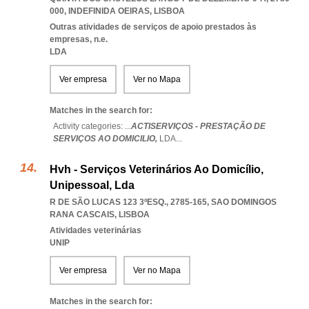
000
,
INDEFINIDA OEIRAS
,
LISBOA
Outras atividades de serviços de apoio prestados às
empresas, n.e.
LDA
Ver empresa
Ver no Mapa
Matches in the search for:
Activity categories: ...
ACTISERVIÇOS - PRESTAÇÃO DE
SERVIÇOS AO DOMICILIO,
LDA
...
Hvh - Serviços Veterinários Ao Domicílio,
Unipessoal, Lda
R DE SÃO LUCAS 123 3ºESQ., 2785-165
,
SAO DOMINGOS
RANA CASCAIS
,
LISBOA
Atividades veterinárias
UNIP
Ver empresa
Ver no Mapa
Matches in the search for: