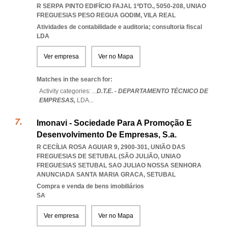
R SERPA PINTO EDIFÍCIO FAJAL 1ºDTO., 5050-208
,
UNIAO
FREGUESIAS PESO REGUA GODIM
,
VILA REAL
Atividades de contabilidade e auditoria; consultoria fiscal
LDA
Ver empresa
Ver no Mapa
Matches in the search for:
Activity categories: ...
D.T.E. - DEPARTAMENTO TÉCNICO DE
EMPRESAS,
LDA
...
Imonavi - Sociedade Para A Promoção E
Desenvolvimento De Empresas, S.a.
R CECÍLIA ROSA AGUIAR 9, 2900-301, UNIÃO DAS
FREGUESIAS DE SETUBAL (SÃO JULIÃO
,
UNIAO
FREGUESIAS SETUBAL SAO JULIAO NOSSA SENHORA
ANUNCIADA SANTA MARIA GRACA
,
SETUBAL
Compra e venda de bens imobiliários
SA
Ver empresa
Ver no Mapa