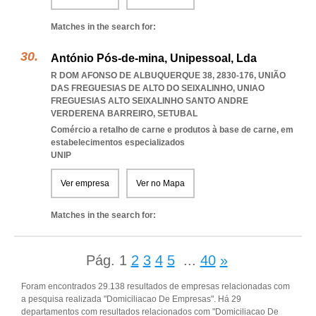
Matches in the search for:
António Pós-de-mina, Unipessoal, Lda
R DOM AFONSO DE ALBUQUERQUE 38, 2830-176, UNIÃO
DAS FREGUESIAS DE ALTO DO SEIXALINHO
,
UNIAO
FREGUESIAS ALTO SEIXALINHO SANTO ANDRE
VERDERENA BARREIRO
,
SETUBAL
Comércio a retalho de carne e produtos à base de carne, em
estabelecimentos especializados
UNIP
Ver empresa
Ver no Mapa
Matches in the search for:
Pág.
1
2
3
4
5
...
40
»
Foram encontrados 29.138 resultados de empresas relacionadas com
a pesquisa realizada "Domiciliacao De Empresas". Há 29
departamentos com resultados relacionados com "Domiciliacao De