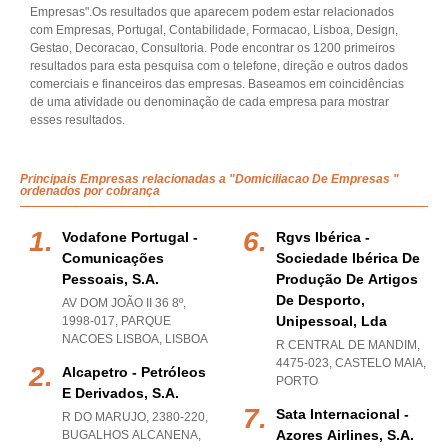
Empresas".Os resultados que aparecem podem estar relacionados
com Empresas, Portugal, Contabilidade, Formacao, Lisboa, Design,
Gestao, Decoracao, Consultoria. Pode encontrar os 1200 primeiros
resultados para esta pesquisa com o telefone, direção e outros dados
comerciais e financeiros das empresas. Baseamos em coincidências
de uma atividade ou denominação de cada empresa para mostrar
esses resultados.
Principais Empresas relacionadas a "Domiciliacao De Empresas "
ordenados por cobrança
Vodafone Portugal -
Rgvs Ibérica -
Comunicações
Sociedade Ibérica De
Pessoais, S.a.
Produção De Artigos
De Desporto,
AV DOM JOÃO II 36 8º,
Unipessoal, Lda
1998-017
,
PARQUE
NACOES LISBOA
,
LISBOA
R CENTRAL DE MANDIM,
4475-023
,
CASTELO MAIA
,
Alcapetro - Petróleos
PORTO
E Derivados, S.a.
Sata Internacional -
R DO MARUJO, 2380-220
,
Azores Airlines, S.a.
BUGALHOS ALCANENA
,