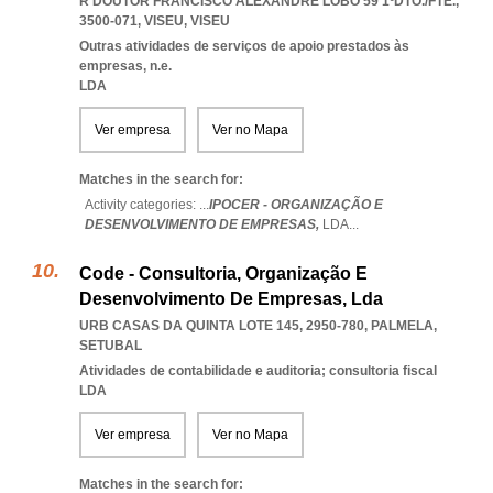
R DOUTOR FRANCISCO ALEXANDRE LOBO 59 1ºDTO./FTE.,
3500-071
,
VISEU
,
VISEU
Outras atividades de serviços de apoio prestados às
empresas, n.e.
LDA
Ver empresa
Ver no Mapa
Matches in the search for:
Activity categories: ...
IPOCER - ORGANIZAÇÃO E
DESENVOLVIMENTO DE EMPRESAS,
LDA
...
Code - Consultoria, Organização E
Desenvolvimento De Empresas, Lda
URB CASAS DA QUINTA LOTE 145, 2950-780
,
PALMELA
,
SETUBAL
Atividades de contabilidade e auditoria; consultoria fiscal
LDA
Ver empresa
Ver no Mapa
Matches in the search for: