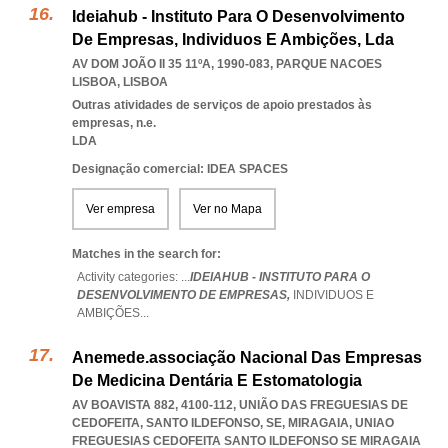
Ideiahub - Instituto Para O Desenvolvimento
De Empresas, Individuos E Ambições, Lda
AV DOM JOÃO II 35 11ºA, 1990-083
,
PARQUE NACOES
LISBOA
,
LISBOA
Outras atividades de serviços de apoio prestados às
empresas, n.e.
LDA
Designação comercial: IDEA SPACES
Ver empresa
Ver no Mapa
Matches in the search for:
Activity categories: ...
IDEIAHUB - INSTITUTO PARA O
DESENVOLVIMENTO DE EMPRESAS,
INDIVIDUOS E
AMBIÇÕES
...
Anemede.associação Nacional Das Empresas
De Medicina Dentária E Estomatologia
AV BOAVISTA 882, 4100-112, UNIÃO DAS FREGUESIAS DE
CEDOFEITA, SANTO ILDEFONSO, SE, MIRAGAIA
,
UNIAO
FREGUESIAS CEDOFEITA SANTO ILDEFONSO SE MIRAGAIA