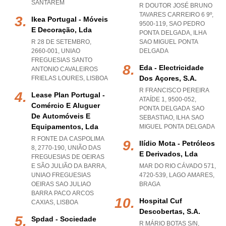
SANTAREM
R DOUTOR JOSÉ BRUNO
TAVARES CARREIRO 6 9º,
Ikea Portugal - Móveis
9500-119
,
SAO PEDRO
E Decoração, Lda
PONTA DELGADA
,
ILHA
R 28 DE SETEMBRO,
SAO MIGUEL PONTA
2660-001
,
UNIAO
DELGADA
FREGUESIAS SANTO
Eda - Electricidade
ANTONIO CAVALEIROS
Dos Açores, S.a.
FRIELAS LOURES
,
LISBOA
R FRANCISCO PEREIRA
Lease Plan Portugal -
ATAÍDE 1, 9500-052
,
Comércio E Aluguer
PONTA DELGADA SAO
De Automóveis E
SEBASTIAO
,
ILHA SAO
Equipamentos, Lda
MIGUEL PONTA DELGADA
R FONTE DA CASPOLIMA
Ilídio Mota - Petróleos
8, 2770-190, UNIÃO DAS
E Derivados, Lda
FREGUESIAS DE OEIRAS
E SÃO JULIÃO DA BARRA
,
MAR DO RIO CÁVADO 571,
UNIAO FREGUESIAS
4720-539
,
LAGO AMARES
,
OEIRAS SAO JULIAO
BRAGA
BARRA PACO ARCOS
Hospital Cuf
CAXIAS
,
LISBOA
Descobertas, S.a.
Spdad - Sociedade
R MÁRIO BOTAS S/N,