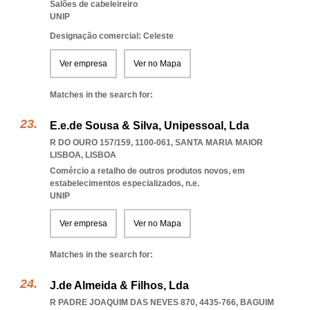
Salões de cabeleireiro
UNIP
Designação comercial: Celeste
Ver empresa
Ver no Mapa
Matches in the search for:
E.e.de Sousa & Silva, Unipessoal, Lda
R DO OURO 157/159, 1100-061
,
SANTA MARIA MAIOR
LISBOA
,
LISBOA
Comércio a retalho de outros produtos novos, em
estabelecimentos especializados, n.e.
UNIP
Ver empresa
Ver no Mapa
Matches in the search for:
J.de Almeida & Filhos, Lda
R PADRE JOAQUIM DAS NEVES 870, 4435-766
,
BAGUIM