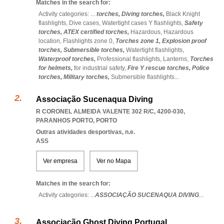
Matches in the search for:
Activity categories: ...
torches,
Diving torches,
Black Knight
flashlights,
Dive cases,
Watertight cases Y flashlights,
Safety
torches,
ATEX certified torches,
Hazardous,
Hazardous
location,
Flashlights zone 0,
Torches zone 1,
Explosion proof
torches,
Submersible torches,
Watertight flashlights,
Waterproof torches,
Professional flashlights,
Lanterns,
Torches
for helmets,
for industrial safety,
Fire Y rescue torches,
Police
torches,
Military torches,
Submersible flashlights
...
Associação Sucenaqua Diving
R CORONEL ALMEIDA VALENTE 302 R/C, 4200-030
,
PARANHOS PORTO
,
PORTO
Outras atividades desportivas, n.e.
ASS
Ver empresa
Ver no Mapa
Matches in the search for:
Activity categories: ...
ASSOCIAÇÃO SUCENAQUA DIVING
...
Associação Ghost Diving Portugal