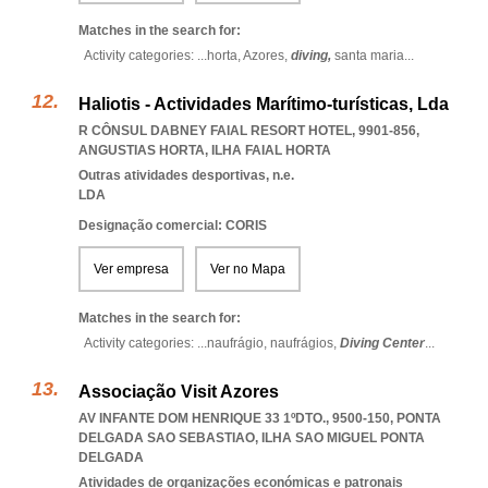
Matches in the search for:
Activity categories: ...
horta,
Azores,
diving,
santa maria
...
Haliotis - Actividades Marítimo-turísticas, Lda
R CÔNSUL DABNEY FAIAL RESORT HOTEL, 9901-856
,
ANGUSTIAS HORTA
,
ILHA FAIAL HORTA
Outras atividades desportivas, n.e.
LDA
Designação comercial: CORIS
Ver empresa
Ver no Mapa
Matches in the search for:
Activity categories: ...
naufrágio,
naufrágios,
Diving Center
...
Associação Visit Azores
AV INFANTE DOM HENRIQUE 33 1ºDTO., 9500-150
,
PONTA
DELGADA SAO SEBASTIAO
,
ILHA SAO MIGUEL PONTA
DELGADA
Atividades de organizações económicas e patronais