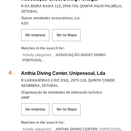
R DA BEIRA BAIXA 122, 2950-759
,
QUINTA ANJO PALMELA
,
SETUBAL
Outras atividades associativas, n.e.
ASS
Ver empresa
Ver no Mapa
Matches in the search for:
Activity categories: ...
ASSOCIAÇÃO GHOST DIVING
PORTUGAL
...
Anthia Diving Center, Unipessoal, Lda
R LARANJEIRAS 2 R/C ESQ., 2975-120
,
QUINTA CONDE
SESIMBRA
,
SETUBAL
Organização de atividades de animação turística
UNIP
Ver empresa
Ver no Mapa
Matches in the search for:
Activity categories: ...
ANTHIA DIVING CENTER,
UNIPESSOAL
...