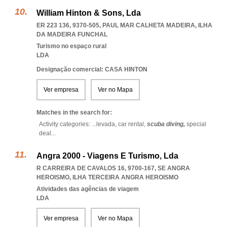
William Hinton & Sons, Lda
ER 223 136, 9370-505
,
PAUL MAR CALHETA MADEIRA
,
ILHA
DA MADEIRA FUNCHAL
Turismo no espaço rural
LDA
Designação comercial: CASA HINTON
Ver empresa
Ver no Mapa
Matches in the search for:
Activity categories: ...
levada,
car rental,
scuba diving,
special
deal
...
Angra 2000 - Viagens E Turismo, Lda
R CARREIRA DE CAVALOS 16, 9700-167
,
SE ANGRA
HEROISMO
,
ILHA TERCEIRA ANGRA HEROISMO
Atividades das agências de viagem
LDA
Ver empresa
Ver no Mapa