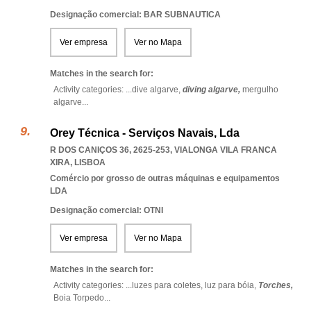
Designação comercial: BAR SUBNAUTICA
Ver empresa
Ver no Mapa
Matches in the search for:
Activity categories: ...
dive algarve,
diving algarve,
mergulho
algarve
...
Orey Técnica - Serviços Navais, Lda
R DOS CANIÇOS 36, 2625-253
,
VIALONGA VILA FRANCA
XIRA
,
LISBOA
Comércio por grosso de outras máquinas e equipamentos
LDA
Designação comercial: OTNI
Ver empresa
Ver no Mapa
Matches in the search for:
Activity categories: ...
luzes para coletes,
luz para bóia,
Torches,
Boia Torpedo
...