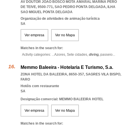
AV DOUTOR JOÃO BOSCO MOTA AMARAL MARINA PÊRO
DE TEIVE, 9500-771
,
SAO PEDRO PONTA DELGADA
,
ILHA
SAO MIGUEL PONTA DELGADA
Organização de atividades de animação turística
SA
Ver empresa
Ver no Mapa
Matches in the search for:
Activity categories: ...
Azores,
Sete cidades,
diving,
passeio
...
Memmo Baleeira - Hotelaria E Turismo, S.a.
ZONA HOTEL DA BALEEIRA, 8650-357
,
SAGRES VILA BISPO
,
FARO
Hotéis com restaurante
SA
Designação comercial: MEMMO BALEEIRA HOTEL
Ver empresa
Ver no Mapa
Matches in the search for: