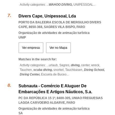
Activity categories: ...
WAHOO DIVING,
UNIPESSOAL
...
Divers Cape, Unipessoal, Lda
PORTO DA BALEEIRA ESCOLA DE MERGULHO DIVERS
CAPE, 8650-368
,
SAGRES VILA BISPO
,
FARO
Organização de atividades de animação turística
UNIP
Ver empresa
Ver no Mapa
Matches in the search for:
Activity categories: ...
urlaub,
Sagres,
diving,
center,
wreck,
Tauchen,
scuba diving,
snorkel,
Tauchbasen,
Diving School,
Diving Center,
Escuela de Buceo
...
Subnauta - Comércio E Aluguer De
Embarcações E Artigos Náuticos, S.a.
PC DA REPÚBLICA 15 1º, 8400-305
,
UNIAO FREGUESIAS
LAGOA CARVOEIRO ALGARVE
,
FARO
Organização de atividades de animação turística
SA