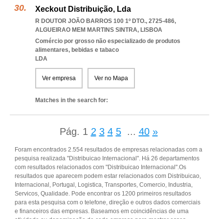
Xeckout Distribuição, Lda
R DOUTOR JOÃO BARROS 100 1º DTO., 2725-486
,
ALGUEIRAO MEM MARTINS SINTRA
,
LISBOA
Comércio por grosso não especializado de produtos
alimentares, bebidas e tabaco
LDA
Ver empresa
Ver no Mapa
Matches in the search for:
Pág.
1
2
3
4
5
...
40
»
Foram encontrados 2.554 resultados de empresas relacionadas com a
pesquisa realizada "Distribuicao Internacional". Há 26 departamentos
com resultados relacionados com "Distribuicao Internacional".Os
resultados que aparecem podem estar relacionados com Distribuicao,
Internacional, Portugal, Logistica, Transportes, Comercio, Industria,
Servicos, Qualidade. Pode encontrar os 1200 primeiros resultados
para esta pesquisa com o telefone, direção e outros dados comerciais
e financeiros das empresas. Baseamos em coincidências de uma