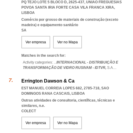
PQ TEJO LOTE 5 BLOCO D, 2625-437
,
UNIAO FREGUESIAS
POVOA SANTA IRIA FORTE CASA VILA FRANCA XIRA
,
LISBOA
Comércio por grosso de materiais de construção (exceto
madeira) e equipamento sanitário
SA
Ver empresa
Ver no Mapa
Matches in the search for:
Activity categories: ...
INTERNACIONAL - DISTRIBUIÇÃO E
TRANSFORMAÇÃO DE VIDRO RUSIVAM - IDTVR,
S.A.
...
Errington Dawson & Ca
EST MANUEL CORREIA LOPES 682, 2785-718
,
SAO
DOMINGOS RANA CASCAIS
,
LISBOA
Outras atividades de consultoria, científicas, técnicas e
similares, n.e.
COLECT
Ver empresa
Ver no Mapa