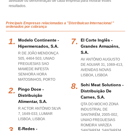
atividade ou denominação de cada empresa para mostrar esses
resultados.
Principais Empresas relacionadas a "Distribuicao Internacional "
ordenados por cobrança
Modelo Continente -
El Corte Inglês -
Hipermercados, S.a.
Grandes Armazéns,
S.a.
R DE JOÃO MENDONÇA
505, 4464-503
,
UNIAO
AV ANTÓNIO AUGUSTO
FREGUESIAS SAO
DE AGUIAR 31, 1069-413
,
MAMEDE INFESTA
AVENIDAS NOVAS
SENHORA HORA
LISBOA
,
LISBOA
MATOSINHOS
,
PORTO
Sohi Meat Solutions -
Pingo Doce -
Distribuição De
Distribuição
Carnes, S.a.
Alimentar, S.a.
QTA DO MOCHO ZONA
R ACTOR ANTÓNIO SILVA
INDUSTRIAL DE
7, 1649-033
,
LUMIAR
SANTARÉM, 2005-002
,
LISBOA
,
LISBOA
UNIAO FREGUESIAS
ROMEIRA VARZEA
E-Redes -
SANTAREM
,
SANTAREM