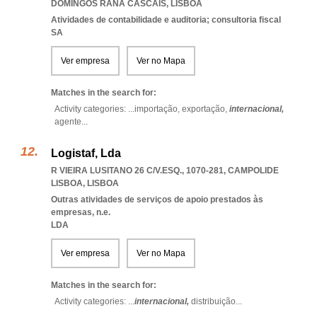
DOMINGOS RANA CASCAIS
,
LISBOA
Atividades de contabilidade e auditoria; consultoria fiscal
SA
Ver empresa
Ver no Mapa
Matches in the search for:
Activity categories: ...
importação,
exportação,
internacional,
agente
...
Logistaf, Lda
R VIEIRA LUSITANO 26 C/V.ESQ., 1070-281
,
CAMPOLIDE
LISBOA
,
LISBOA
Outras atividades de serviços de apoio prestados às
empresas, n.e.
LDA
Ver empresa
Ver no Mapa
Matches in the search for:
Activity categories: ...
internacional,
distribuição
...