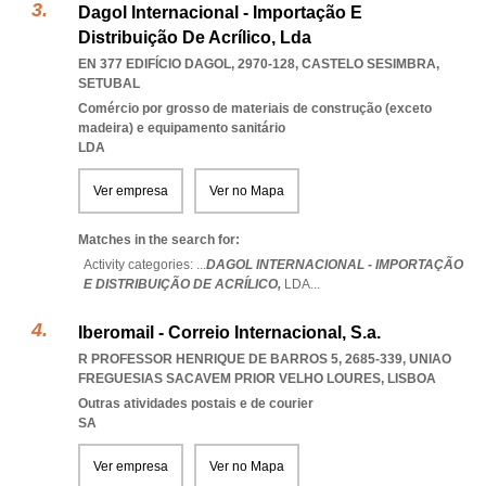
Dagol Internacional - Importação E
Distribuição De Acrílico, Lda
EN 377 EDIFÍCIO DAGOL, 2970-128
,
CASTELO SESIMBRA
,
SETUBAL
Comércio por grosso de materiais de construção (exceto
madeira) e equipamento sanitário
LDA
Ver empresa
Ver no Mapa
Matches in the search for:
Activity categories: ...
DAGOL INTERNACIONAL - IMPORTAÇÃO
E DISTRIBUIÇÃO DE ACRÍLICO,
LDA
...
Iberomail - Correio Internacional, S.a.
R PROFESSOR HENRIQUE DE BARROS 5, 2685-339
,
UNIAO
FREGUESIAS SACAVEM PRIOR VELHO LOURES
,
LISBOA
Outras atividades postais e de courier
SA
Ver empresa
Ver no Mapa