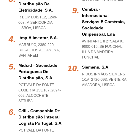
Distribuição De
Cenibra -
Eletricidade, S.a.
Internacional -
R DOM LUÍS I 12, 1249-
Serviços E Comércio,
008
,
MISERICORDIA
Sociedade
LISBOA
,
LISBOA
Unipessoal, Lda
Itmp Alimentar, S.a.
AV INFANTE 8 2º SALA K,
MARRUJO, 2380-220
,
9000-015
,
SE FUNCHAL
,
BUGALHOS ALCANENA
,
ILHA DA MADEIRA
SANTAREM
FUNCHAL
Midsid - Sociedade
Siemens, S.a.
Portuguesa De
R DOS IRMÃOS SIEMENS
Distribuição, S.a.
1/1A, 2720-093
,
VENTEIRA
PCT VALE DA FONTE
AMADORA
,
LISBOA
COBERTA 153/167, 2894-
002
,
ALCOCHETE
,
SETUBAL
Cdil - Companhia De
Distribuição Integral
Logista Portugal, S.a.
PCT VALE DA FONTE