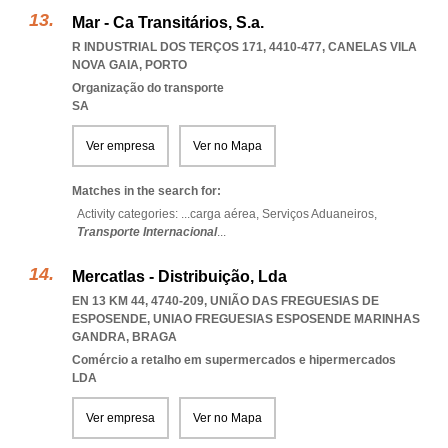
Mar - Ca Transitários, S.a.
R INDUSTRIAL DOS TERÇOS 171, 4410-477
,
CANELAS VILA
NOVA GAIA
,
PORTO
Organização do transporte
SA
Ver empresa
Ver no Mapa
Matches in the search for:
Activity categories: ...
carga aérea,
Serviços Aduaneiros,
Transporte Internacional
...
Mercatlas - Distribuição, Lda
EN 13 KM 44, 4740-209, UNIÃO DAS FREGUESIAS DE
ESPOSENDE
,
UNIAO FREGUESIAS ESPOSENDE MARINHAS
GANDRA
,
BRAGA
Comércio a retalho em supermercados e hipermercados
LDA
Ver empresa
Ver no Mapa