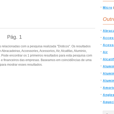
Micro
Outr
Abrac
Pág.
1
Acces
Acess
relacionadas com a pesquisa realizada "Disticos". Os resultados
racadeiras, Accessories, Acessorios, Air, Alcatifas, Aluminio,
Air
 Pode encontrar os 1 primeiros resultados para esta pesquisa com
Alcati
is e financeiros das empresas. Baseamos em coincidências de uma
ara mostrar esses resultados.
Alumin
Alumin
Alumi
Amort
Angle
Aquec