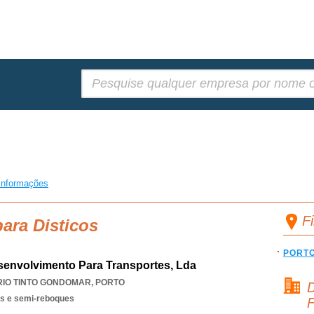
Pesquisar:
informações
F
para Disticos
PORT
esenvolvimento Para Transportes, Lda
RIO TINTO GONDOMAR
,
PORTO
D
es e semi-reboques
F