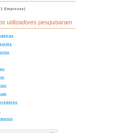
(1 Empresas)
os utilizadores pesquisaram
adeiras
sories
orios
fas
io
ios
num
ecedores
s
imento