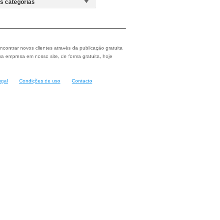
ncontrar novos clientes através da publicação gratuita
a empresa em nosso site, de forma gratuita, hoje
ugal
Condições de uso
Contacto