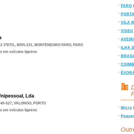
FARO
PORT
VILA 
VISEU
a
AVEIR
 3ºDTO., 8005-231
,
MONTENEGRO FARO
,
FARO
ILHA 
s em veículos ligeiros
BRAG
COIM
ÉVOR
D
F
Unipessoal, Lda
440-527
,
VALONGO
,
PORTO
Micro
s em veículos ligeiros
Peque
Outr