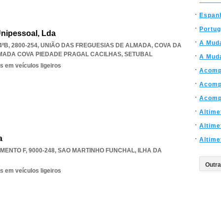
Espan
Portug
nipessoal, Lda
A Mud
ºB, 2800-254, UNIÃO DAS FREGUESIAS DE ALMADA, COVA DA
MADA COVA PIEDADE PRAGAL CACILHAS
,
SETUBAL
A Mud
s em veículos ligeiros
Acomp
Acomp
Acomp
Altime
Altime
a
Altime
ENTO F, 9000-248
,
SAO MARTINHO FUNCHAL
,
ILHA DA
s em veículos ligeiros