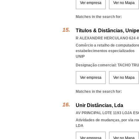
Ver empresa
Ver no Mapa
Matches in the search for:
Títulos & Distâncias, Unip
R ALEXANDRE HERCULANO 624 4ºE
Comércio a retalho de computadores
estabelecimentos especializados
UNIP
Designação comercial: TACHO TR
Ver empresa
Ver no Mapa
Matches in the search for:
Unir Distâncias, Lda
AV PRINCIPAL LOTE 1193 LOJA ESQ
Atividades de mudanças, por via ro
LDA
Ver empresa
Ver no Mapa