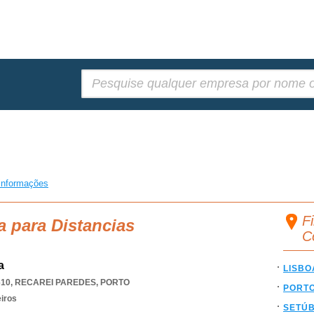
Pesquisar:
informações
Fi
a para Distancias
C
a
LISBO
610
,
RECAREI PAREDES
,
PORTO
PORT
eiros
SETÚ