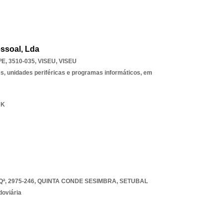
essoal, Lda
, 3510-035
,
VISEU
,
VISEU
, unidades periféricas e programas informáticos, em
UK
ª, 2975-246
,
QUINTA CONDE SESIMBRA
,
SETUBAL
doviária