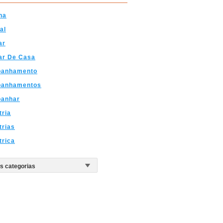
ha
al
ar
ar De Casa
anhamento
anhamentos
anhar
tria
trias
trica