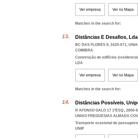
Ver empresa
Ver no Mapa
Matches in the search for:
Distâncias E Desafios, Lda
BC DAS FLORES 9, 3420-071
,
UNIA
COIMBRA
Construção de edifícios (residenciai
LDA
Ver empresa
Ver no Mapa
Matches in the search for:
Distâncias Possíveis, Unip
R AFONSO GALO 17 1ºESQ., 2800
UNIAO FREGUESIAS ALMADA COV
Transporte ocasional de passageiro
UNIP