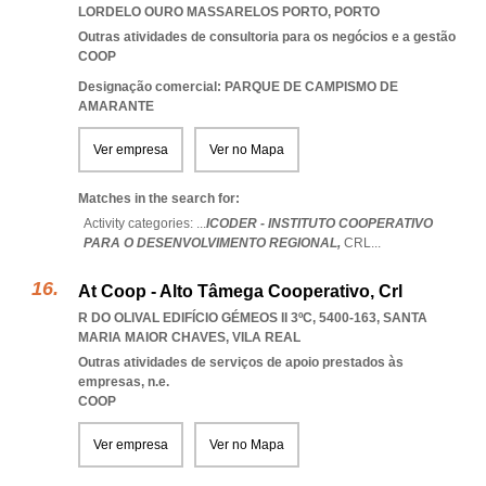
LORDELO OURO MASSARELOS PORTO
,
PORTO
Outras atividades de consultoria para os negócios e a gestão
COOP
Designação comercial: PARQUE DE CAMPISMO DE
AMARANTE
Ver empresa
Ver no Mapa
Matches in the search for:
Activity categories: ...
ICODER - INSTITUTO COOPERATIVO
PARA O DESENVOLVIMENTO REGIONAL,
CRL
...
At Coop - Alto Tâmega Cooperativo, Crl
R DO OLIVAL EDIFÍCIO GÉMEOS II 3ºC, 5400-163
,
SANTA
MARIA MAIOR CHAVES
,
VILA REAL
Outras atividades de serviços de apoio prestados às
empresas, n.e.
COOP
Ver empresa
Ver no Mapa