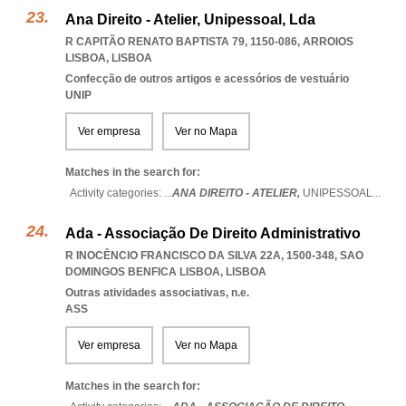
Ana Direito - Atelier, Unipessoal, Lda
R CAPITÃO RENATO BAPTISTA 79, 1150-086
,
ARROIOS
LISBOA
,
LISBOA
Confecção de outros artigos e acessórios de vestuário
UNIP
Ver empresa
Ver no Mapa
Matches in the search for:
Activity categories: ...
ANA DIREITO - ATELIER,
UNIPESSOAL
...
Ada - Associação De Direito Administrativo
R INOCÊNCIO FRANCISCO DA SILVA 22A, 1500-348
,
SAO
DOMINGOS BENFICA LISBOA
,
LISBOA
Outras atividades associativas, n.e.
ASS
Ver empresa
Ver no Mapa
Matches in the search for: