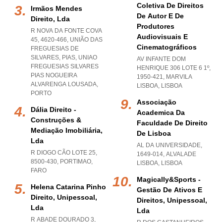
Coletiva De Direitos
Irmãos Mendes
De Autor E De
Direito, Lda
Produtores
R NOVA DA FONTE COVA
Audiovisuais E
45, 4620-466, UNIÃO DAS
Cinematográficos
FREGUESIAS DE
SILVARES, PIAS
,
UNIAO
AV INFANTE DOM
FREGUESIAS SILVARES
HENRIQUE 306 LOTE 6 1º,
PIAS NOGUEIRA
1950-421
,
MARVILA
ALVARENGA LOUSADA
,
LISBOA
,
LISBOA
PORTO
Associação
Dália Direito -
Academica Da
Construções &
Faculdade De Direito
Mediação Imobiliária,
De Lisboa
Lda
AL DA UNIVERSIDADE,
R DIOGO CÃO LOTE 25,
1649-014
,
ALVALADE
8500-430
,
PORTIMAO
,
LISBOA
,
LISBOA
FARO
Magically&sports -
Helena Catarina Pinho
Gestão De Ativos E
Direito, Unipessoal,
Direitos, Unipessoal,
Lda
Lda
R ABADE DOURADO 3,