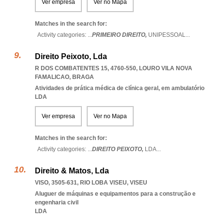
Ver empresa
Ver no Mapa
Matches in the search for:
Activity categories: ...
PRIMEIRO DIREITO,
UNIPESSOAL
...
Direito Peixoto, Lda
R DOS COMBATENTES 15, 4760-550
,
LOURO VILA NOVA
FAMALICAO
,
BRAGA
Atividades de prática médica de clínica geral, em ambulatório
LDA
Ver empresa
Ver no Mapa
Matches in the search for:
Activity categories: ...
DIREITO PEIXOTO,
LDA
...
Direito & Matos, Lda
VISO, 3505-631
,
RIO LOBA VISEU
,
VISEU
Aluguer de máquinas e equipamentos para a construção e
engenharia civil
LDA