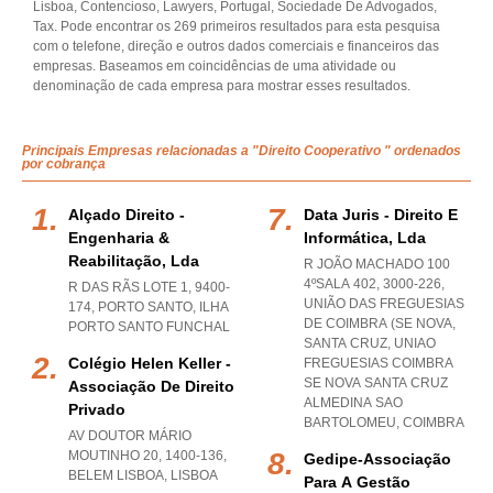
Lisboa, Contencioso, Lawyers, Portugal, Sociedade De Advogados,
Tax. Pode encontrar os 269 primeiros resultados para esta pesquisa
com o telefone, direção e outros dados comerciais e financeiros das
empresas. Baseamos em coincidências de uma atividade ou
denominação de cada empresa para mostrar esses resultados.
Principais Empresas relacionadas a "Direito Cooperativo " ordenados
por cobrança
Alçado Direito -
Data Juris - Direito E
Engenharia &
Informática, Lda
Reabilitação, Lda
R JOÃO MACHADO 100
4ºSALA 402, 3000-226,
R DAS RÃS LOTE 1, 9400-
UNIÃO DAS FREGUESIAS
174
,
PORTO SANTO
,
ILHA
DE COIMBRA (SE NOVA,
PORTO SANTO FUNCHAL
SANTA CRUZ
,
UNIAO
Colégio Helen Keller -
FREGUESIAS COIMBRA
SE NOVA SANTA CRUZ
Associação De Direito
ALMEDINA SAO
Privado
BARTOLOMEU
,
COIMBRA
AV DOUTOR MÁRIO
MOUTINHO 20, 1400-136
,
Gedipe-Associação
BELEM LISBOA
,
LISBOA
Para A Gestão