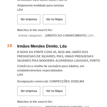
AFURADA VILA NOVA GAIA
,
PORTO
Alojamento mobilado para turistas
LDA
Ver empresa
Ver no Mapa
Matches in the search for:
Activity categories: ...
DIREITO AO CONHECIMENTO,
LDA
...
Irmãos Mendes Direito, Lda
R NOVA DA FONTE COVA 45, 4620-466, UNIÃO DAS
FREGUESIAS DE SILVARES, PIAS
,
UNIAO FREGUESIAS
SILVARES PIAS NOGUEIRA ALVARENGA LOUSADA
,
PORTO
Comércio a retalho de vestuário para adultos, em
estabelecimentos especializados
LDA
Designação comercial: CONFECÇÕES JOSELMA
Ver empresa
Ver no Mapa
Matches in the search for: