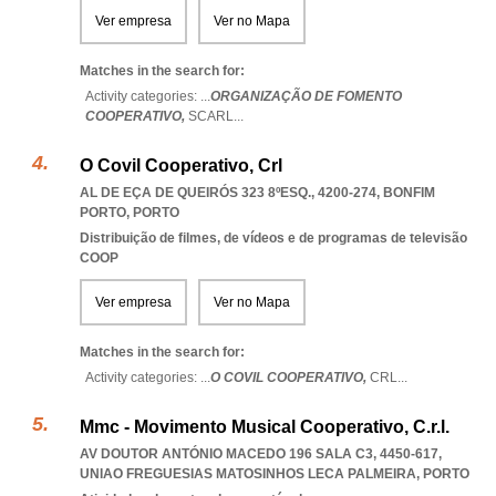
Ver empresa
Ver no Mapa
Matches in the search for:
Activity categories: ...
ORGANIZAÇÃO DE FOMENTO
COOPERATIVO,
SCARL
...
O Covil Cooperativo, Crl
AL DE EÇA DE QUEIRÓS 323 8ºESQ., 4200-274
,
BONFIM
PORTO
,
PORTO
Distribuição de filmes, de vídeos e de programas de televisão
COOP
Ver empresa
Ver no Mapa
Matches in the search for:
Activity categories: ...
O COVIL COOPERATIVO,
CRL
...
Mmc - Movimento Musical Cooperativo, C.r.l.
AV DOUTOR ANTÓNIO MACEDO 196 SALA C3, 4450-617
,
UNIAO FREGUESIAS MATOSINHOS LECA PALMEIRA
,
PORTO