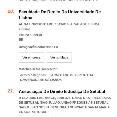
Activity categories: ...
IRMÃOS MENDES DIREITO,
LDA
...
Faculdade De Direito Da Universidade De
Lisboa
AL DA UNIVERSIDADE, 1649-014
,
ALVALADE LISBOA
,
LISBOA
Ensino superior
EE
Designação comercial: FD
Ver empresa
Ver no Mapa
Matches in the search for:
Activity categories: ...
FACULDADE DE DIREITO DA
UNIVERSIDADE DE LISBOA
...
Associação De Direito E Justiça De Setubal
R CLÁUDIO LAGRANGE, 2900-324, UNIÃO DAS FREGUESIAS
DE SETUBAL (SÃO JULIÃO
,
UNIAO FREGUESIAS SETUBAL
SAO JULIAO NOSSA SENHORA ANUNCIADA SANTA MARIA
GRACA
,
SETUBAL