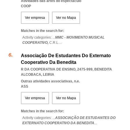
Atividades das artes do espectáculo
COOP
Ver empresa
Ver no Mapa
Matches in the search for:
Activity categories: ...
MMC - MOVIMENTO MUSICAL
COOPERATIVO,
C.R.L.
...
Associação De Estudantes Do Externato
Cooperativo Da Benedita
R DA COOPERATIVA DE ENSINO, 2475-999
,
BENEDITA
ALCOBACA
,
LEIRIA
Outras atividades associativas, n.e.
ASS
Ver empresa
Ver no Mapa
Matches in the search for:
Activity categories: ...
ASSOCIAÇÃO DE ESTUDANTES DO
EXTERNATO COOPERATIVO DA BENEDITA
...