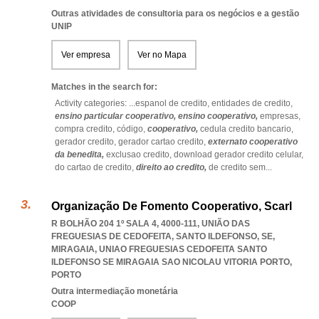
Outras atividades de consultoria para os negócios e a gestão
UNIP
Ver empresa
Ver no Mapa
Matches in the search for:
Activity categories: ...
espanol de credito,
entidades de credito,
ensino particular cooperativo,
ensino cooperativo,
empresas,
compra credito,
código,
cooperativo,
cedula credito bancario,
gerador credito,
gerador cartao credito,
externato cooperativo
da benedita,
exclusao credito,
download gerador credito celular,
do cartao de credito,
direito ao credito,
de credito sem
...
Organização De Fomento Cooperativo, Scarl
R BOLHÃO 204 1º SALA 4, 4000-111, UNIÃO DAS
FREGUESIAS DE CEDOFEITA, SANTO ILDEFONSO, SE,
MIRAGAIA
,
UNIAO FREGUESIAS CEDOFEITA SANTO
ILDEFONSO SE MIRAGAIA SAO NICOLAU VITORIA PORTO
,
PORTO
Outra intermediação monetária
COOP