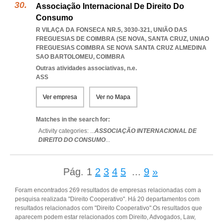
Associação Internacional De Direito Do
Consumo
R VILAÇA DA FONSECA NR.5, 3030-321, UNIÃO DAS
FREGUESIAS DE COIMBRA (SE NOVA, SANTA CRUZ
,
UNIAO
FREGUESIAS COIMBRA SE NOVA SANTA CRUZ ALMEDINA
SAO BARTOLOMEU
,
COIMBRA
Outras atividades associativas, n.e.
ASS
Ver empresa
Ver no Mapa
Matches in the search for:
Activity categories: ...
ASSOCIAÇÃO INTERNACIONAL DE
DIREITO DO CONSUMO
...
Pág.
1
2
3
4
5
...
9
»
Foram encontrados 269 resultados de empresas relacionadas com a
pesquisa realizada "Direito Cooperativo". Há 20 departamentos com
resultados relacionados com "Direito Cooperativo".Os resultados que
aparecem podem estar relacionados com Direito, Advogados, Law,