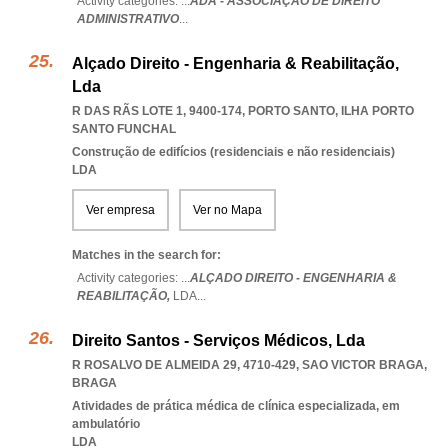
Activity categories: ...
ADA - ASSOCIAÇÃO DE DIREITO
ADMINISTRATIVO
...
Alçado Direito - Engenharia & Reabilitação,
Lda
R DAS RÃS LOTE 1, 9400-174
,
PORTO SANTO
,
ILHA PORTO
SANTO FUNCHAL
Construção de edifícios (residenciais e não residenciais)
LDA
Ver empresa
Ver no Mapa
Matches in the search for:
Activity categories: ...
ALÇADO DIREITO - ENGENHARIA &
REABILITAÇÃO,
LDA
...
Direito Santos - Serviços Médicos, Lda
R ROSALVO DE ALMEIDA 29, 4710-429
,
SAO VICTOR BRAGA
,
BRAGA
Atividades de prática médica de clínica especializada, em
ambulatório
LDA