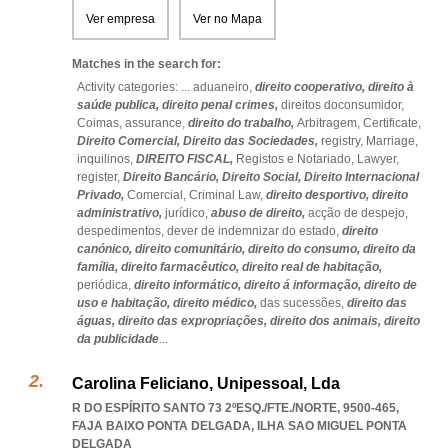
Ver empresa
Ver no Mapa
Matches in the search for:
Activity categories: ...
aduaneiro,
direito cooperativo,
direito à
saúde publica,
direito penal crimes,
direitos doconsumidor,
Coimas,
assurance,
direito do trabalho,
Arbitragem,
Certificate,
Direito Comercial,
Direito das Sociedades,
registry,
Marriage,
inquilinos,
DIREITO FISCAL,
Registos e Notariado,
Lawyer,
register,
Direito Bancário,
Direito Social,
Direito Internacional
Privado,
Comercial,
Criminal Law,
direito desportivo,
direito
administrativo,
jurídico,
abuso de direito,
acção de despejo,
despedimentos,
dever de indemnizar do estado,
direito
canónico,
direito comunitário,
direito do consumo,
direito da
família,
direito farmacêutico,
direito real de habitação,
periódica,
direito informático,
direito á informação,
direito de
uso e habitação,
direito médico,
das sucessões,
direito das
águas,
direito das expropriações,
direito dos animais,
direito
da publicidade
...
Carolina Feliciano, Unipessoal, Lda
R DO ESPÍRITO SANTO 73 2ºESQ./FTE./NORTE, 9500-465
,
FAJA BAIXO PONTA DELGADA
,
ILHA SAO MIGUEL PONTA
DELGADA