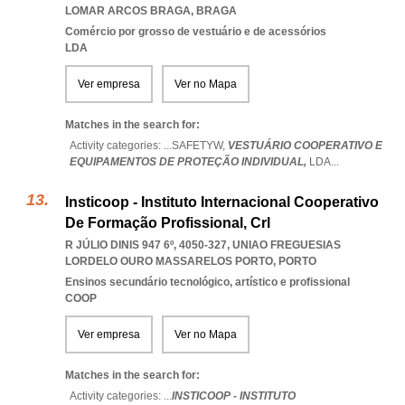
LOMAR ARCOS BRAGA
,
BRAGA
Comércio por grosso de vestuário e de acessórios
LDA
Ver empresa
Ver no Mapa
Matches in the search for:
Activity categories: ...
SAFETYW,
VESTUÁRIO COOPERATIVO E
EQUIPAMENTOS DE PROTEÇÃO INDIVIDUAL,
LDA
...
Insticoop - Instituto Internacional Cooperativo
De Formação Profissional, Crl
R JÚLIO DINIS 947 6º, 4050-327
,
UNIAO FREGUESIAS
LORDELO OURO MASSARELOS PORTO
,
PORTO
Ensinos secundário tecnológico, artístico e profissional
COOP
Ver empresa
Ver no Mapa
Matches in the search for:
Activity categories: ...
INSTICOOP - INSTITUTO