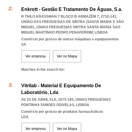
Enkrott - Gestão E Tratamento De Águas, S.a.
R THILO KRASSMAN 7 BLOCO B ARMAZÉM 7, 2710-141,
UNIÃO DAS FREGUESIAS DE SINTRA (SANTA MARIA E SÃO
MIGUEL
,
UNIAO FREGUESIAS SINTRA SANTA MARIA SAO
MIGUEL MARTINHO PEDRO PENAFERRIM
,
LISBOA
Comércio por grosso de outras máquinas e equipamentos
SA
Ver empresa
Ver no Mapa
Matches in the search for:
Vitrilab - Material E Equipamento De
Laboratório, Lda
AV 25 DE ABRIL 51A, 1675-185
,
UNIAO FREGUESIAS
PONTINHA FAMOES ODIVELAS
,
LISBOA
Comércio por grosso de produtos farmacêuticos
LDA
Ver empresa
Ver no Mapa