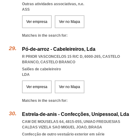
Outras atividades associativas, n.e.
ASS
Ver empresa
Ver no Mapa
Matches in the search for:
Pó-de-arroz - Cabeleireiros, Lda
R PRIOR VASCONCELOS 15 R/C D, 6000-265
,
CASTELO
BRANCO
,
CASTELO BRANCO
Salões de cabeleireiro
LDA
Ver empresa
Ver no Mapa
Matches in the search for:
Estrela-de-anis - Confecções, Unipessoal, Lda
CAM DE MOUSELAS 64, 4815-055
,
UNIAO FREGUESIAS
CALDAS VIZELA SAO MIGUEL JOAO
,
BRAGA
Confecção de outro vestuário exterior em série