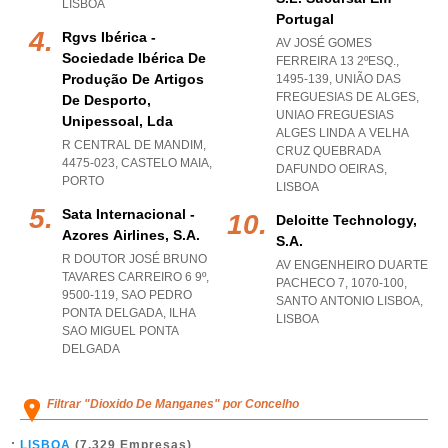
LISBOA
Portugal
Rgvs Ibérica -
AV JOSÉ GOMES
Sociedade Ibérica De
FERREIRA 13 2ºESQ.,
Produção De Artigos
1495-139, UNIÃO DAS
FREGUESIAS DE ALGES
,
De Desporto,
UNIAO FREGUESIAS
Unipessoal, Lda
ALGES LINDA A VELHA
R CENTRAL DE MANDIM,
CRUZ QUEBRADA
4475-023
,
CASTELO MAIA
,
DAFUNDO OEIRAS
,
PORTO
LISBOA
Sata Internacional -
Deloitte Technology,
Azores Airlines, S.a.
S.a.
R DOUTOR JOSÉ BRUNO
AV ENGENHEIRO DUARTE
TAVARES CARREIRO 6 9º,
PACHECO 7, 1070-100
,
9500-119
,
SAO PEDRO
SANTO ANTONIO LISBOA
,
PONTA DELGADA
,
ILHA
LISBOA
SAO MIGUEL PONTA
DELGADA
Filtrar "Dioxido De Manganes" por Concelho
LISBOA
(7.329 Empresas)