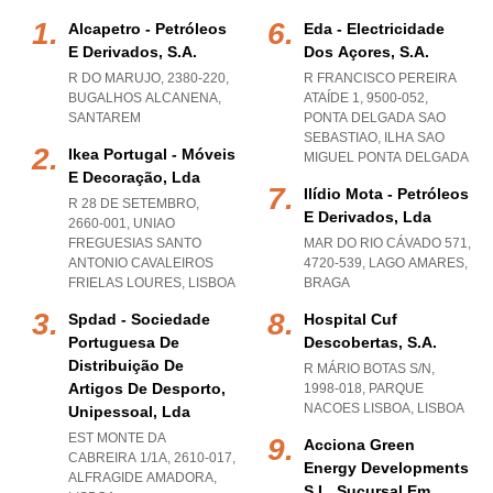
Alcapetro - Petróleos
Eda - Electricidade
E Derivados, S.a.
Dos Açores, S.a.
R DO MARUJO, 2380-220
,
R FRANCISCO PEREIRA
BUGALHOS ALCANENA
,
ATAÍDE 1, 9500-052
,
SANTAREM
PONTA DELGADA SAO
SEBASTIAO
,
ILHA SAO
Ikea Portugal - Móveis
MIGUEL PONTA DELGADA
E Decoração, Lda
Ilídio Mota - Petróleos
R 28 DE SETEMBRO,
E Derivados, Lda
2660-001
,
UNIAO
FREGUESIAS SANTO
MAR DO RIO CÁVADO 571,
ANTONIO CAVALEIROS
4720-539
,
LAGO AMARES
,
FRIELAS LOURES
,
LISBOA
BRAGA
Spdad - Sociedade
Hospital Cuf
Portuguesa De
Descobertas, S.a.
Distribuição De
R MÁRIO BOTAS S/N,
Artigos De Desporto,
1998-018
,
PARQUE
NACOES LISBOA
,
LISBOA
Unipessoal, Lda
EST MONTE DA
Acciona Green
CABREIRA 1/1A, 2610-017
,
Energy Developments
ALFRAGIDE AMADORA
,
S.l. Sucursal Em