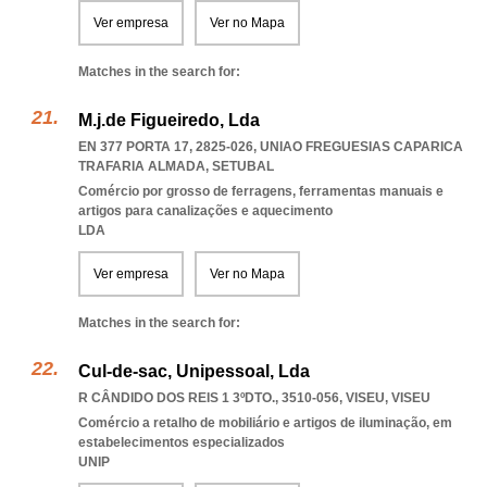
Ver empresa
Ver no Mapa
Matches in the search for:
M.j.de Figueiredo, Lda
EN 377 PORTA 17, 2825-026
,
UNIAO FREGUESIAS CAPARICA
TRAFARIA ALMADA
,
SETUBAL
Comércio por grosso de ferragens, ferramentas manuais e
artigos para canalizações e aquecimento
LDA
Ver empresa
Ver no Mapa
Matches in the search for:
Cul-de-sac, Unipessoal, Lda
R CÂNDIDO DOS REIS 1 3ºDTO., 3510-056
,
VISEU
,
VISEU
Comércio a retalho de mobiliário e artigos de iluminação, em
estabelecimentos especializados
UNIP