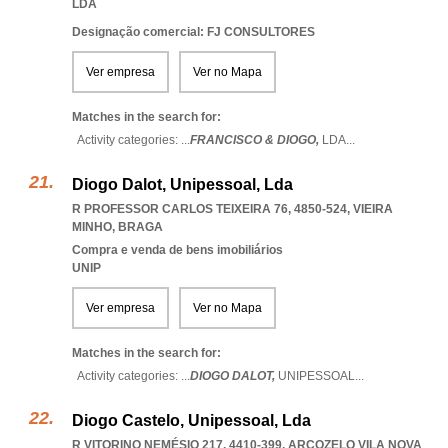
LDA
Designação comercial: FJ CONSULTORES
Ver empresa
Ver no Mapa
Matches in the search for:
Activity categories: ...
FRANCISCO & DIOGO,
LDA
...
Diogo Dalot, Unipessoal, Lda
R PROFESSOR CARLOS TEIXEIRA 76, 4850-524
,
VIEIRA
MINHO
,
BRAGA
Compra e venda de bens imobiliários
UNIP
Ver empresa
Ver no Mapa
Matches in the search for:
Activity categories: ...
DIOGO DALOT,
UNIPESSOAL
...
Diogo Castelo, Unipessoal, Lda
R VITORINO NEMÉSIO 217, 4410-399
,
ARCOZELO VILA NOVA