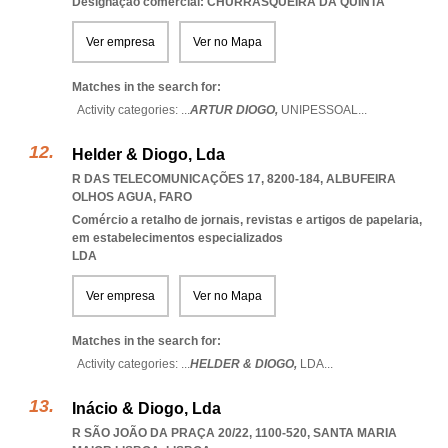
Designação comercial: CHURRASQUEIRA DA QUINTA
Ver empresa
Ver no Mapa
Matches in the search for:
Activity categories: ...
ARTUR DIOGO,
UNIPESSOAL
...
Helder & Diogo, Lda
R DAS TELECOMUNICAÇÕES 17, 8200-184
,
ALBUFEIRA
OLHOS AGUA
,
FARO
Comércio a retalho de jornais, revistas e artigos de papelaria,
em estabelecimentos especializados
LDA
Ver empresa
Ver no Mapa
Matches in the search for:
Activity categories: ...
HELDER & DIOGO,
LDA
...
Inácio & Diogo, Lda
R SÃO JOÃO DA PRAÇA 20/22, 1100-520
,
SANTA MARIA