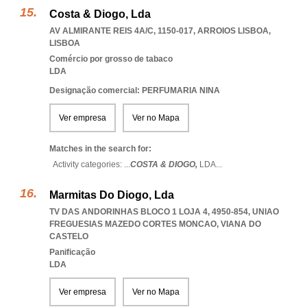
Costa & Diogo, Lda
AV ALMIRANTE REIS 4A/C, 1150-017
,
ARROIOS LISBOA
,
LISBOA
Comércio por grosso de tabaco
LDA
Designação comercial: PERFUMARIA NINA
Ver empresa
Ver no Mapa
Matches in the search for:
Activity categories: ...
COSTA & DIOGO,
LDA
...
Marmitas Do Diogo, Lda
TV DAS ANDORINHAS BLOCO 1 LOJA 4, 4950-854
,
UNIAO
FREGUESIAS MAZEDO CORTES MONCAO
,
VIANA DO
CASTELO
Panificação
LDA
Ver empresa
Ver no Mapa