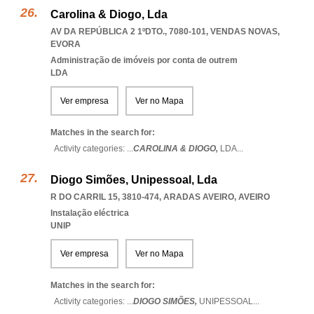
Carolina & Diogo, Lda
AV DA REPÚBLICA 2 1ºDTO., 7080-101
,
VENDAS NOVAS
,
EVORA
Administração de imóveis por conta de outrem
LDA
Ver empresa
Ver no Mapa
Matches in the search for:
Activity categories: ...
CAROLINA & DIOGO,
LDA
...
Diogo Simões, Unipessoal, Lda
R DO CARRIL 15, 3810-474
,
ARADAS AVEIRO
,
AVEIRO
Instalação eléctrica
UNIP
Ver empresa
Ver no Mapa
Matches in the search for:
Activity categories: ...
DIOGO SIMÕES,
UNIPESSOAL
...