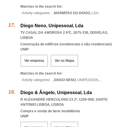
Matches in the search for:
Activity categories: ...
MARMITAS DO DIOGO,
LDA
...
Diogo Neno, Unipessoal, Lda
TV CASAL DA AMOROSA 2 6ºC, 2675-338
,
ODIVELAS
,
LISBOA
Construção de edifícios (residenciais e não residenciais)
UNIP
Ver empresa
Ver no Mapa
Matches in the search for:
Activity categories: ...
DIOGO NENO,
UNIPESSOAL
...
Diogo & Ângelo, Unipessoal, Lda
R ALEXANDRE HERCULANO 23 2º, 1250-008
,
SANTO
ANTONIO LISBOA
,
LISBOA
Compra e venda de bens imobiliários
UNIP