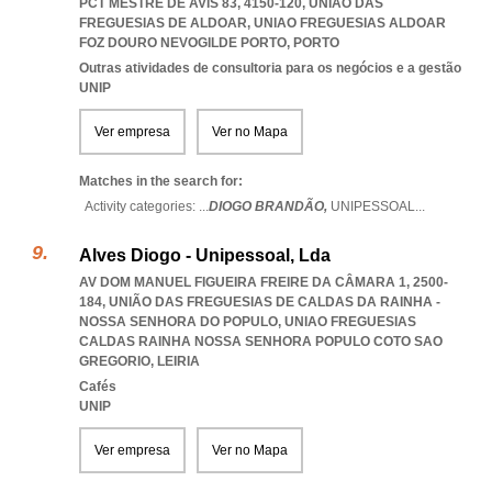
PCT MESTRE DE AVIS 83, 4150-120, UNIÃO DAS
FREGUESIAS DE ALDOAR
,
UNIAO FREGUESIAS ALDOAR
FOZ DOURO NEVOGILDE PORTO
,
PORTO
Outras atividades de consultoria para os negócios e a gestão
UNIP
Ver empresa
Ver no Mapa
Matches in the search for:
Activity categories: ...
DIOGO BRANDÃO,
UNIPESSOAL
...
Alves Diogo - Unipessoal, Lda
AV DOM MANUEL FIGUEIRA FREIRE DA CÂMARA 1, 2500-
184, UNIÃO DAS FREGUESIAS DE CALDAS DA RAINHA -
NOSSA SENHORA DO POPULO
,
UNIAO FREGUESIAS
CALDAS RAINHA NOSSA SENHORA POPULO COTO SAO
GREGORIO
,
LEIRIA
Cafés
UNIP
Ver empresa
Ver no Mapa