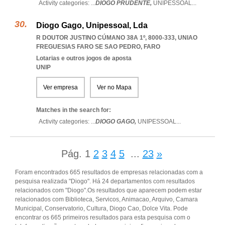
Activity categories: ...
DIOGO PRUDENTE,
UNIPESSOAL
...
Diogo Gago, Unipessoal, Lda
R DOUTOR JUSTINO CÚMANO 38A 1º, 8000-333
,
UNIAO
FREGUESIAS FARO SE SAO PEDRO
,
FARO
Lotarias e outros jogos de aposta
UNIP
Ver empresa
Ver no Mapa
Matches in the search for:
Activity categories: ...
DIOGO GAGO,
UNIPESSOAL
...
Pág.
1
2
3
4
5
...
23
»
Foram encontrados 665 resultados de empresas relacionadas com a
pesquisa realizada "Diogo". Há 24 departamentos com resultados
relacionados com "Diogo".Os resultados que aparecem podem estar
relacionados com Biblioteca, Servicos, Animacao, Arquivo, Camara
Municipal, Conservatorio, Cultura, Diogo Cao, Dolce Vita. Pode
encontrar os 665 primeiros resultados para esta pesquisa com o