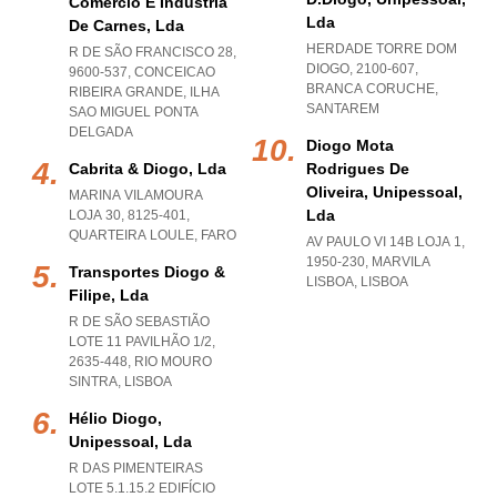
Comércio E Indústria
Lda
De Carnes, Lda
HERDADE TORRE DOM
R DE SÃO FRANCISCO 28,
DIOGO, 2100-607
,
9600-537
,
CONCEICAO
BRANCA CORUCHE
,
RIBEIRA GRANDE
,
ILHA
SANTAREM
SAO MIGUEL PONTA
DELGADA
Diogo Mota
Cabrita & Diogo, Lda
Rodrigues De
Oliveira, Unipessoal,
MARINA VILAMOURA
Lda
LOJA 30, 8125-401
,
QUARTEIRA LOULE
,
FARO
AV PAULO VI 14B LOJA 1,
1950-230
,
MARVILA
Transportes Diogo &
LISBOA
,
LISBOA
Filipe, Lda
R DE SÃO SEBASTIÃO
LOTE 11 PAVILHÃO 1/2,
2635-448
,
RIO MOURO
SINTRA
,
LISBOA
Hélio Diogo,
Unipessoal, Lda
R DAS PIMENTEIRAS
LOTE 5.1.15.2 EDIFÍCIO