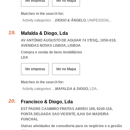
Ver empresa
Ver no Mapa
Matches in the search for:
Activity categories: ...
DIOGO & ÂNGELO,
UNIPESSOAL
...
Mafalda & Diogo, Lda
AV ANTÓNIO AUGUSTO DE AGUIAR 74 1ºESQ., 1050-018
,
AVENIDAS NOVAS LISBOA
,
LISBOA
Compra e venda de bens imobiliários
LDA
Ver empresa
Ver no Mapa
Matches in the search for:
Activity categories: ...
MAFALDA & DIOGO,
LDA
...
Francisco & Diogo, Lda
EST PADRE CASIMIRO FREITAS ABREU 189, 9240-118
,
PONTA DELGADA SAO VICENTE
,
ILHA DA MADEIRA
FUNCHAL
Outras atividades de consultoria para os negócios e a gestão