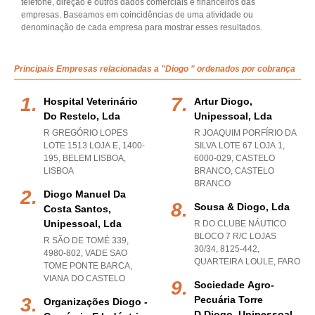
telefone, direção e outros dados comerciais e financeiros das
empresas. Baseamos em coincidências de uma atividade ou
denominação de cada empresa para mostrar esses resultados.
Principais Empresas relacionadas a "Diogo " ordenados por cobrança
Hospital Veterinário
Artur Diogo,
Do Restelo, Lda
Unipessoal, Lda
R GREGÓRIO LOPES
R JOAQUIM PORFÍRIO DA
LOTE 1513 LOJA E, 1400-
SILVA LOTE 67 LOJA 1,
195
,
BELEM LISBOA
,
6000-029
,
CASTELO
LISBOA
BRANCO
,
CASTELO
BRANCO
Diogo Manuel Da
Sousa & Diogo, Lda
Costa Santos,
Unipessoal, Lda
R DO CLUBE NÁUTICO
BLOCO 7 R/C LOJAS
R SÃO DE TOMÉ 339,
30/34, 8125-442
,
4980-802
,
VADE SAO
QUARTEIRA LOULE
,
FARO
TOME PONTE BARCA
,
VIANA DO CASTELO
Sociedade Agro-
Pecuária Torre
Organizações Diogo -
D.diogo, Unipessoal,