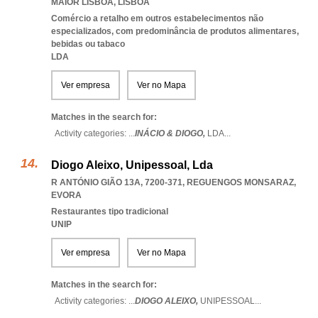
MAIOR LISBOA
,
LISBOA
Comércio a retalho em outros estabelecimentos não
especializados, com predominância de produtos alimentares,
bebidas ou tabaco
LDA
Ver empresa
Ver no Mapa
Matches in the search for:
Activity categories: ...
INÁCIO & DIOGO,
LDA
...
Diogo Aleixo, Unipessoal, Lda
R ANTÓNIO GIÃO 13A, 7200-371
,
REGUENGOS MONSARAZ
,
EVORA
Restaurantes tipo tradicional
UNIP
Ver empresa
Ver no Mapa
Matches in the search for:
Activity categories: ...
DIOGO ALEIXO,
UNIPESSOAL
...