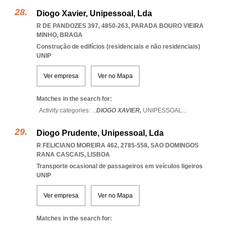
Diogo Xavier, Unipessoal, Lda
R DE PANDOZES 397, 4850-263
,
PARADA BOURO VIEIRA
MINHO
,
BRAGA
Construção de edifícios (residenciais e não residenciais)
UNIP
Ver empresa
Ver no Mapa
Matches in the search for:
Activity categories: ...
DIOGO XAVIER,
UNIPESSOAL
...
Diogo Prudente, Unipessoal, Lda
R FELICIANO MOREIRA 462, 2785-558
,
SAO DOMINGOS
RANA CASCAIS
,
LISBOA
Transporte ocasional de passageiros em veículos ligeiros
UNIP
Ver empresa
Ver no Mapa
Matches in the search for: