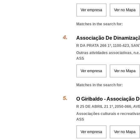
Ver empresa
Ver no Mapa
Matches in the search for:
Associação De Dinamizaçã
R DA PRATA 266 1º, 1100-423
,
SAN
Outras atividades associativas, n.e.
ASS
Ver empresa
Ver no Mapa
Matches in the search for:
O Giribaldo - Associação 
R 25 DE ABRIL 21 1º, 2050-066
,
AV
Associações culturais e recreativa
ASS
Ver empresa
Ver no Mapa