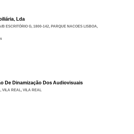
liária, Lda
/B ESCRITÓRIO G, 1800-142
,
PARQUE NACOES LISBOA
,
os
ão De Dinamização Dos Audiovisuais
8
,
VILA REAL
,
VILA REAL