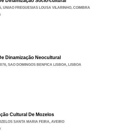
De Dinamização Socio-cultural
5
,
UNIAO FREGUESIAS LOUSA VILARINHO
,
COIMBRA
s
De Dinamização Neocultural
-076
,
SAO DOMINGOS BENFICA LISBOA
,
LISBOA
ção Cultural De Mozelos
ZELOS SANTA MARIA FEIRA
,
AVEIRO
s