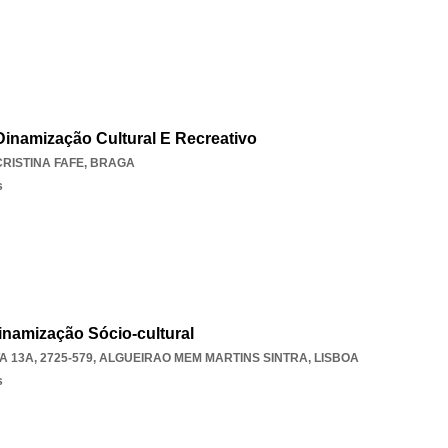
Dinamização Cultural E Recreativo
RISTINA FAFE
,
BRAGA
s
namização Sócio-cultural
 13A, 2725-579
,
ALGUEIRAO MEM MARTINS SINTRA
,
LISBOA
s