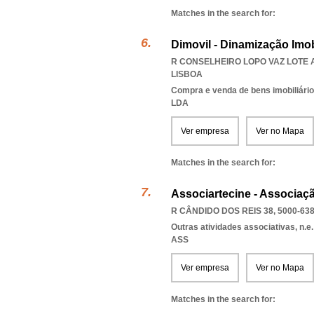
Matches in the search for:
Dimovil - Dinamização Imobi
R CONSELHEIRO LOPO VAZ LOTE A
LISBOA
Compra e venda de bens imobiliári
LDA
Ver empresa
Ver no Mapa
Matches in the search for:
Associartecine - Associaç
R CÂNDIDO DOS REIS 38, 5000-63
Outras atividades associativas, n.e.
ASS
Ver empresa
Ver no Mapa
Matches in the search for: