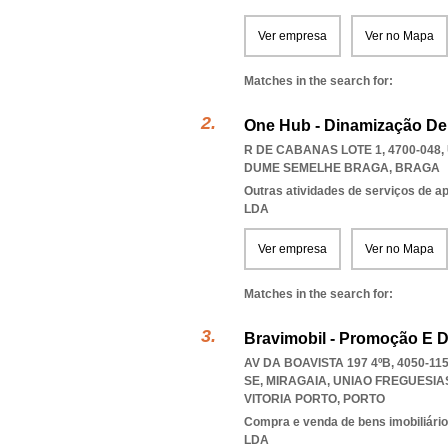
Ver empresa
Ver no Mapa
Matches in the search for:
One Hub - Dinamização De
R DE CABANAS LOTE 1, 4700-048
DUME SEMELHE BRAGA
,
BRAGA
Outras atividades de serviços de a
LDA
Ver empresa
Ver no Mapa
Matches in the search for:
Bravimobil - Promoção E D
AV DA BOAVISTA 197 4ºB, 4050-1
SE, MIRAGAIA
,
UNIAO FREGUESIA
VITORIA PORTO
,
PORTO
Compra e venda de bens imobiliári
LDA