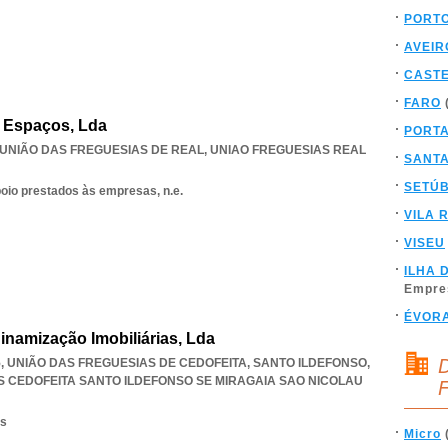
PORT
AVEIR
CAST
FARO
 Espaços, Lda
PORT
, UNIÃO DAS FREGUESIAS DE REAL
,
UNIAO FREGUESIAS REAL
SANT
SETÚ
poio prestados às empresas, n.e.
VILA 
VISEU
ILHA 
Empre
ÉVOR
inamização Imobiliárias, Lda
D
15, UNIÃO DAS FREGUESIAS DE CEDOFEITA, SANTO ILDEFONSO,
S CEDOFEITA SANTO ILDEFONSO SE MIRAGAIA SAO NICOLAU
F
os
Micro