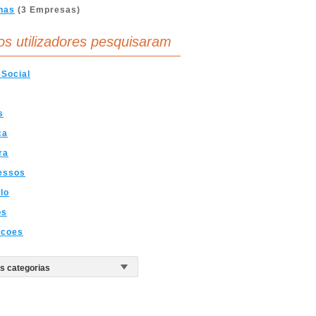
nas
(3 Empresas)
os utilizadores pesquisaram
Social
s
ca
ra
essos
lo
os
icoes