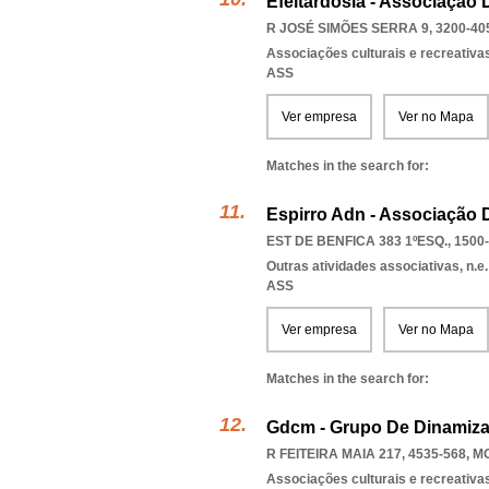
Efeitardósia - Associação 
R JOSÉ SIMÕES SERRA 9, 3200-40
Associações culturais e recreativa
ASS
Ver empresa
Ver no Mapa
Matches in the search for:
Espirro Adn - Associação 
EST DE BENFICA 383 1ºESQ., 1500
Outras atividades associativas, n.e.
ASS
Ver empresa
Ver no Mapa
Matches in the search for:
Gdcm - Grupo De Dinamiza
R FEITEIRA MAIA 217, 4535-568
,
MO
Associações culturais e recreativa