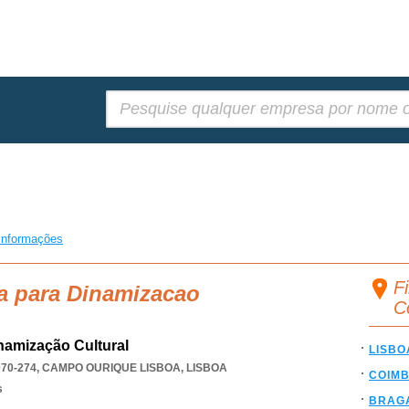
Pesquisar:
informações
F
a para Dinamizacao
C
namização Cultural
LISBO
070-274
,
CAMPO OURIQUE LISBOA
,
LISBOA
COIM
s
BRAG