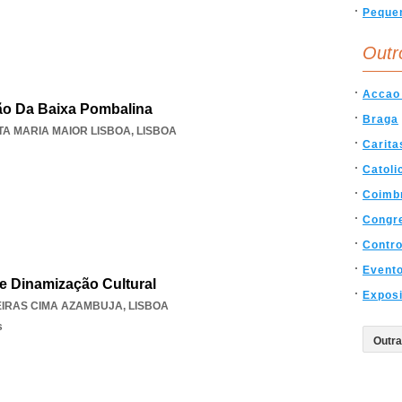
Peque
Outr
Accao 
o Da Baixa Pombalina
Braga
TA MARIA MAIOR LISBOA
,
LISBOA
Carita
Catoli
Coimb
Congr
Contro
Event
De Dinamização Cultural
Expos
EIRAS CIMA AZAMBUJA
,
LISBOA
s