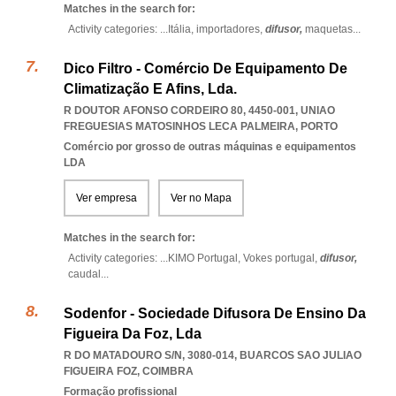
Matches in the search for:
Activity categories: ...
Itália,
importadores,
difusor,
maquetas
...
Dico Filtro - Comércio De Equipamento De
Climatização E Afins, Lda.
R DOUTOR AFONSO CORDEIRO 80, 4450-001
,
UNIAO
FREGUESIAS MATOSINHOS LECA PALMEIRA
,
PORTO
Comércio por grosso de outras máquinas e equipamentos
LDA
Ver empresa
Ver no Mapa
Matches in the search for:
Activity categories: ...
KIMO Portugal,
Vokes portugal,
difusor,
caudal
...
Sodenfor - Sociedade Difusora De Ensino Da
Figueira Da Foz, Lda
R DO MATADOURO S/N, 3080-014
,
BUARCOS SAO JULIAO
FIGUEIRA FOZ
,
COIMBRA
Formação profissional