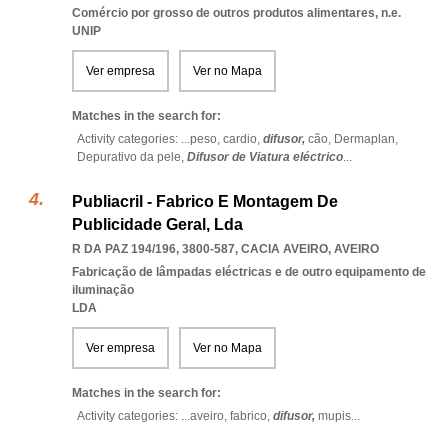
Comércio por grosso de outros produtos alimentares, n.e.
UNIP
Ver empresa
Ver no Mapa
Matches in the search for:
Activity categories: ...
peso,
cardio,
difusor,
cão,
Dermaplan,
Depurativo da pele,
Difusor de Viatura eléctrico
...
Publiacril - Fabrico E Montagem De
Publicidade Geral, Lda
R DA PAZ 194/196, 3800-587
,
CACIA AVEIRO
,
AVEIRO
Fabricação de lâmpadas eléctricas e de outro equipamento de
iluminação
LDA
Ver empresa
Ver no Mapa
Matches in the search for:
Activity categories: ...
aveiro,
fabrico,
difusor,
mupis
...