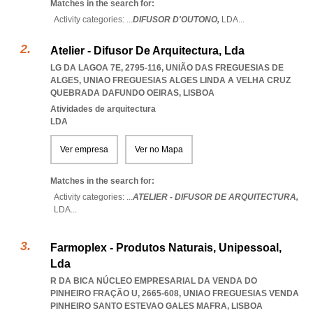
Matches in the search for:
Activity categories: ...
DIFUSOR D'OUTONO,
LDA
...
Atelier - Difusor De Arquitectura, Lda
LG DA LAGOA 7E, 2795-116, UNIÃO DAS FREGUESIAS DE
ALGES
,
UNIAO FREGUESIAS ALGES LINDA A VELHA CRUZ
QUEBRADA DAFUNDO OEIRAS
,
LISBOA
Atividades de arquitectura
LDA
Ver empresa
Ver no Mapa
Matches in the search for:
Activity categories: ...
ATELIER - DIFUSOR DE ARQUITECTURA,
LDA
...
Farmoplex - Produtos Naturais, Unipessoal,
Lda
R DA BICA NÚCLEO EMPRESARIAL DA VENDA DO
PINHEIRO FRAÇÃO U, 2665-608
,
UNIAO FREGUESIAS VENDA
PINHEIRO SANTO ESTEVAO GALES MAFRA
,
LISBOA