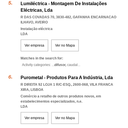
Lumiléctrica - Montagem De Instalações
Eléctricas, Lda
R DAS COVADAS 70, 3830-482
,
GAFANHA ENCARNACAO
ILHAVO
,
AVEIRO
Instalação eléctrica
LDA
Ver empresa
Ver no Mapa
Matches in the search for:
Activity categories: ...
difusor,
caudal
...
Purometal - Produtos Para A Indústria, Lda
R DIREITA 92 LOJA 1 R/C-ESQ., 2600-068
,
VILA FRANCA
XIRA
,
LISBOA
Comércio a retalho de outros produtos novos, em
estabelecimentos especializados, n.e.
LDA
Ver empresa
Ver no Mapa