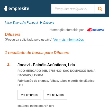
Pesquisar:
Início Empresite Portugal
Difusers
Informação oferecida por
Difusers
(Pesquisa solicitada pelo usuário)
Ver mais informações
1 resultado de busca para Difusers
Jocavi - Painéis Acústicos, Lda
R DO MERCADO 86B, 2785-630
,
SAO DOMINGOS RANA
CASCAIS
,
LISBOA
Fabricação de chapas, folhas, tubos e perfis de plástico
LDA
Ver empresa
Ver no Mapa
Matches in the search for: