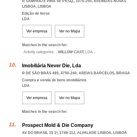
R SAMPAIO E PINA 58 5ºESQ., 1070-250
,
AVENIDAS NOVAS
LISBOA
,
LISBOA
Edição de livros
LDA
Ver empresa
Ver no Mapa
Matches in the search for:
Activity categories: ...
WILLOW CAST,
LDA
...
Imobiliária Never Die, Lda
R DE SÃO BRÁS 485, 4750-240
,
AREIAS BARCELOS
,
BRAGA
Compra e venda de bens imobiliários
LDA
Ver empresa
Ver no Mapa
Matches in the search for:
Prospect Mold & Die Company
AV DO BRASIL 15 1º, 1749-112
,
ALVALADE LISBOA
,
LISBOA