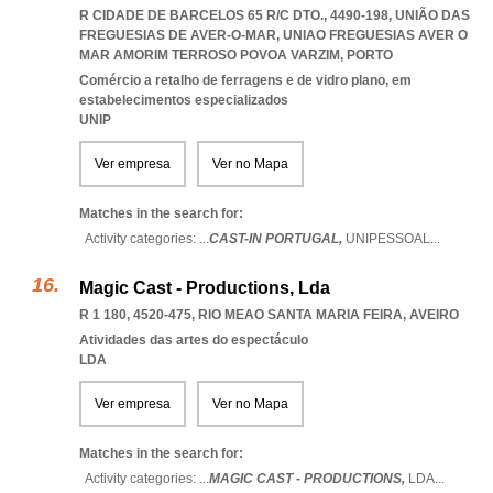
R CIDADE DE BARCELOS 65 R/C DTO., 4490-198, UNIÃO DAS
FREGUESIAS DE AVER-O-MAR
,
UNIAO FREGUESIAS AVER O
MAR AMORIM TERROSO POVOA VARZIM
,
PORTO
Comércio a retalho de ferragens e de vidro plano, em
estabelecimentos especializados
UNIP
Ver empresa
Ver no Mapa
Matches in the search for:
Activity categories: ...
CAST-IN PORTUGAL,
UNIPESSOAL
...
Magic Cast - Productions, Lda
R 1 180, 4520-475
,
RIO MEAO SANTA MARIA FEIRA
,
AVEIRO
Atividades das artes do espectáculo
LDA
Ver empresa
Ver no Mapa
Matches in the search for:
Activity categories: ...
MAGIC CAST - PRODUCTIONS,
LDA
...