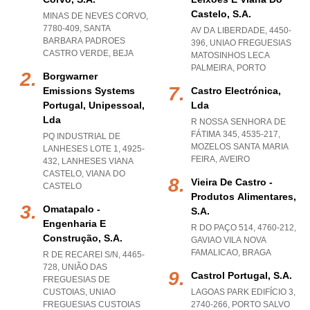
Castelo, S.a.
MINAS DE NEVES CORVO,
7780-409
,
SANTA
AV DA LIBERDADE, 4450-
BARBARA PADROES
396
,
UNIAO FREGUESIAS
CASTRO VERDE
,
BEJA
MATOSINHOS LECA
PALMEIRA
,
PORTO
Borgwarner
Emissions Systems
Castro Electrónica,
Portugal, Unipessoal,
Lda
Lda
R NOSSA SENHORA DE
FÁTIMA 345, 4535-217
,
PQ INDUSTRIAL DE
MOZELOS SANTA MARIA
LANHESES LOTE 1, 4925-
FEIRA
,
AVEIRO
432
,
LANHESES VIANA
CASTELO
,
VIANA DO
Vieira De Castro -
CASTELO
Produtos Alimentares,
Omatapalo -
S.a.
Engenharia E
R DO PAÇO 514, 4760-212
,
Construção, S.a.
GAVIAO VILA NOVA
FAMALICAO
,
BRAGA
R DE RECAREI S/N, 4465-
728, UNIÃO DAS
Castrol Portugal, S.a.
FREGUESIAS DE
CUSTOIAS
,
UNIAO
LAGOAS PARK EDIFÍCIO 3,
FREGUESIAS CUSTOIAS
2740-266
,
PORTO SALVO