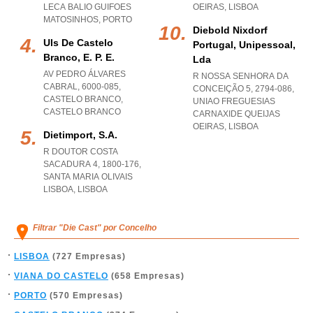
LECA BALIO GUIFOES
OEIRAS
,
LISBOA
MATOSINHOS
,
PORTO
Diebold Nixdorf
Uls De Castelo
Portugal, Unipessoal,
Branco, E. P. E.
Lda
AV PEDRO ÁLVARES
R NOSSA SENHORA DA
CABRAL, 6000-085
,
CONCEIÇÃO 5, 2794-086
,
CASTELO BRANCO
,
UNIAO FREGUESIAS
CASTELO BRANCO
CARNAXIDE QUEIJAS
OEIRAS
,
LISBOA
Dietimport, S.a.
R DOUTOR COSTA
SACADURA 4, 1800-176
,
SANTA MARIA OLIVAIS
LISBOA
,
LISBOA
Filtrar "Die Cast" por Concelho
LISBOA
(727 Empresas)
VIANA DO CASTELO
(658 Empresas)
PORTO
(570 Empresas)