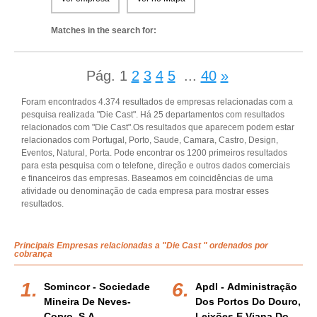
Matches in the search for:
Pág.
1
2
3
4
5
...
40
»
Foram encontrados 4.374 resultados de empresas relacionadas com a
pesquisa realizada "Die Cast". Há 25 departamentos com resultados
relacionados com "Die Cast".Os resultados que aparecem podem estar
relacionados com Portugal, Porto, Saude, Camara, Castro, Design,
Eventos, Natural, Porta. Pode encontrar os 1200 primeiros resultados
para esta pesquisa com o telefone, direção e outros dados comerciais
e financeiros das empresas. Baseamos em coincidências de uma
atividade ou denominação de cada empresa para mostrar esses
resultados.
Principais Empresas relacionadas a "Die Cast " ordenados por
cobrança
Somincor - Sociedade
Apdl - Administração
Mineira De Neves-
Dos Portos Do Douro,
Corvo, S.a.
Leixões E Viana Do