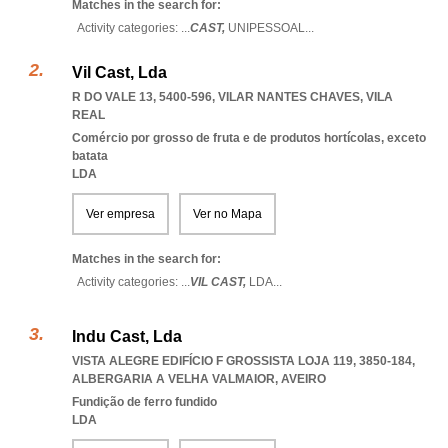
Matches in the search for:
Activity categories: ...
CAST,
UNIPESSOAL
...
Vil Cast, Lda
R DO VALE 13, 5400-596
,
VILAR NANTES CHAVES
,
VILA
REAL
Comércio por grosso de fruta e de produtos hortícolas, exceto
batata
LDA
Ver empresa
Ver no Mapa
Matches in the search for:
Activity categories: ...
VIL CAST,
LDA
...
Indu Cast, Lda
VISTA ALEGRE EDIFÍCIO F GROSSISTA LOJA 119, 3850-184
,
ALBERGARIA A VELHA VALMAIOR
,
AVEIRO
Fundição de ferro fundido
LDA