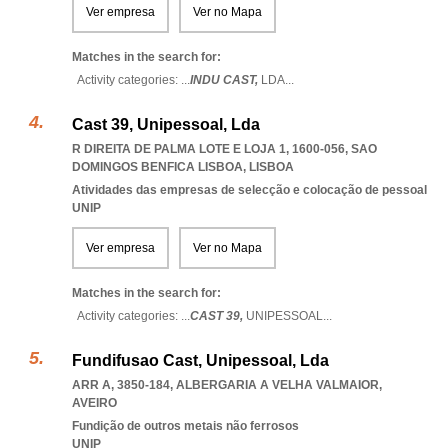
Ver empresa
Ver no Mapa
Matches in the search for:
Activity categories: ...
INDU CAST,
LDA
...
Cast 39, Unipessoal, Lda
R DIREITA DE PALMA LOTE E LOJA 1, 1600-056
,
SAO
DOMINGOS BENFICA LISBOA
,
LISBOA
Atividades das empresas de selecção e colocação de pessoal
UNIP
Ver empresa
Ver no Mapa
Matches in the search for:
Activity categories: ...
CAST 39,
UNIPESSOAL
...
Fundifusao Cast, Unipessoal, Lda
ARR A, 3850-184
,
ALBERGARIA A VELHA VALMAIOR
,
AVEIRO
Fundição de outros metais não ferrosos
UNIP