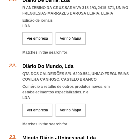
Diário De Leiria, Lda
R ANZEBINO DA CRUZ SARAIVA 318 1ºG, 2415-371
,
UNIAO
FREGUESIAS MARRAZES BAROSA LEIRIA
,
LEIRIA
Edição de jornais
LDA
Ver empresa
Ver no Mapa
Matches in the search for:
Diário Do Mundo, Lda
QTA DOS CALDEIRÕES S/N, 6200-554
,
UNIAO FREGUESIAS
COVILHA CANHOSO
,
CASTELO BRANCO
Comércio a retalho de outros produtos novos, em
estabelecimentos especializados, n.e.
LDA
Ver empresa
Ver no Mapa
Matches in the search for:
Minuto Diário - Unipessoal, Lda