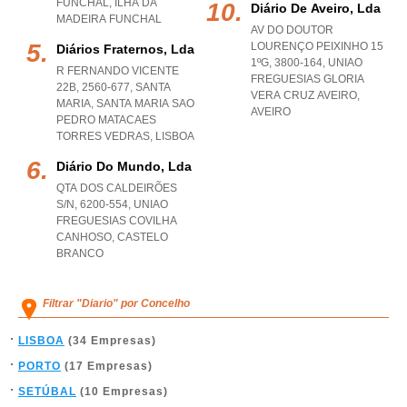
FUNCHAL
,
ILHA DA
Diário De Aveiro, Lda
MADEIRA FUNCHAL
AV DO DOUTOR
LOURENÇO PEIXINHO 15
Diários Fraternos, Lda
1ºG, 3800-164
,
UNIAO
R FERNANDO VICENTE
FREGUESIAS GLORIA
22B, 2560-677, SANTA
VERA CRUZ AVEIRO
,
MARIA
,
SANTA MARIA SAO
AVEIRO
PEDRO MATACAES
TORRES VEDRAS
,
LISBOA
Diário Do Mundo, Lda
QTA DOS CALDEIRÕES
S/N, 6200-554
,
UNIAO
FREGUESIAS COVILHA
CANHOSO
,
CASTELO
BRANCO
Filtrar "Diario" por Concelho
LISBOA
(34 Empresas)
PORTO
(17 Empresas)
SETÚBAL
(10 Empresas)