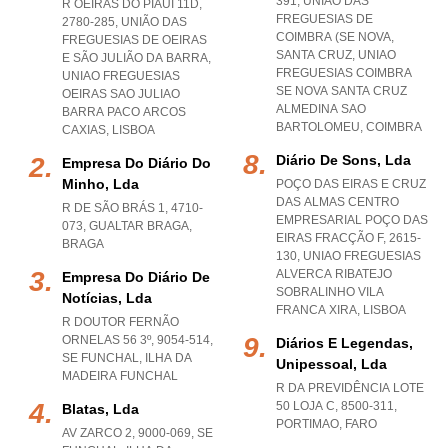
391, UNIÃO DAS
R OEIRAS DO PIAUÍ 11D,
FREGUESIAS DE
2780-285, UNIÃO DAS
COIMBRA (SE NOVA,
FREGUESIAS DE OEIRAS
SANTA CRUZ
,
UNIAO
E SÃO JULIÃO DA BARRA
,
FREGUESIAS COIMBRA
UNIAO FREGUESIAS
SE NOVA SANTA CRUZ
OEIRAS SAO JULIAO
ALMEDINA SAO
BARRA PACO ARCOS
BARTOLOMEU
,
COIMBRA
CAXIAS
,
LISBOA
Diário De Sons, Lda
Empresa Do Diário Do
Minho, Lda
POÇO DAS EIRAS E CRUZ
DAS ALMAS CENTRO
R DE SÃO BRÁS 1, 4710-
EMPRESARIAL POÇO DAS
073
,
GUALTAR BRAGA
,
EIRAS FRACÇÃO F, 2615-
BRAGA
130
,
UNIAO FREGUESIAS
ALVERCA RIBATEJO
Empresa Do Diário De
SOBRALINHO VILA
Notícias, Lda
FRANCA XIRA
,
LISBOA
R DOUTOR FERNÃO
ORNELAS 56 3º, 9054-514
,
Diários E Legendas,
SE FUNCHAL
,
ILHA DA
Unipessoal, Lda
MADEIRA FUNCHAL
R DA PREVIDÊNCIA LOTE
50 LOJA C, 8500-311
,
Blatas, Lda
PORTIMAO
,
FARO
AV ZARCO 2, 9000-069
,
SE