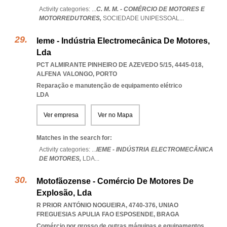
Activity categories: ...
C. M. M. - COMÉRCIO DE MOTORES E
MOTORREDUTORES,
SOCIEDADE UNIPESSOAL
...
Ieme - Indústria Electromecânica De Motores,
Lda
PCT ALMIRANTE PINHEIRO DE AZEVEDO 5/15, 4445-018
,
ALFENA VALONGO
,
PORTO
Reparação e manutenção de equipamento elétrico
LDA
Ver empresa
Ver no Mapa
Matches in the search for:
Activity categories: ...
IEME - INDÚSTRIA ELECTROMECÂNICA
DE MOTORES,
LDA
...
Motofãozense - Comércio De Motores De
Explosão, Lda
R PRIOR ANTÓNIO NOGUEIRA, 4740-376
,
UNIAO
FREGUESIAS APULIA FAO ESPOSENDE
,
BRAGA
Comércio por grosso de outras máquinas e equipamentos