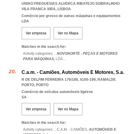
UNIAO FREGUESIAS ALVERCA RIBATEJO SOBRALINHO
VILA FRANCA XIRA
,
LISBOA
Comércio por grosso de outras máquinas e equipamentos
LDA
Ver empresa
Ver no Mapa
Matches in the search for:
Activity categories: ...
NOVONORTE - PEÇAS E MOTORES
PARA MÁQUINAS,
LDA
...
C.a.m. - Camiões, Automóveis E Motores, S.a.
R DE DELFIM FERREIRA 176/188, 4100-199
,
RAMALDE
PORTO
,
PORTO
Comércio de veículos automóveis ligeiros
SA
Ver empresa
Ver no Mapa
Matches in the search for:
Activity categories: ...
C.A.M. - CAMIÕES,
AUTOMÓVEIS E