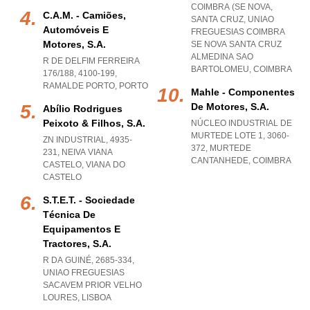
COIMBRA (SE NOVA,
C.a.m. - Camiões,
SANTA CRUZ
,
UNIAO
Automóveis E
FREGUESIAS COIMBRA
Motores, S.a.
SE NOVA SANTA CRUZ
ALMEDINA SAO
R DE DELFIM FERREIRA
BARTOLOMEU
,
COIMBRA
176/188, 4100-199
,
RAMALDE PORTO
,
PORTO
Mahle - Componentes
De Motores, S.a.
Abílio Rodrigues
Peixoto & Filhos, S.a.
NÚCLEO INDUSTRIAL DE
MURTEDE LOTE 1, 3060-
ZN INDUSTRIAL, 4935-
372
,
MURTEDE
231
,
NEIVA VIANA
CANTANHEDE
,
COIMBRA
CASTELO
,
VIANA DO
CASTELO
S.t.e.t. - Sociedade
Técnica De
Equipamentos E
Tractores, S.a.
R DA GUINÉ, 2685-334
,
UNIAO FREGUESIAS
SACAVEM PRIOR VELHO
LOURES
,
LISBOA