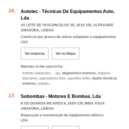
Autotec - Técnicas De Equipamentos Auto,
Lda
AV LEITE DE VASCONCELOS 3/5, 2610-100
,
ALFRAGIDE
AMADORA
,
LISBOA
Comércio por grosso de outras máquinas e equipamentos
LDA
Ver empresa
Ver no Mapa
Matches in the search for:
Activity categories: ...
ipo,
diagnóstico motores,
limpeza
injectores,
aspiradores óleo,
suportes motor,
dados técnicos
motores,
autotec
...
Sobombas - Motores E Bombas, Lda
R DO GUARDA RICARDO 6, 2650-238
,
MINA AGUA
AMADORA
,
LISBOA
Reparação e manutenção de equipamento elétrico
LDA