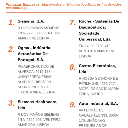
Principais Empresas relacionadas a "Diagnostico Motores " ordenados
por cobrança
Siemens, S.a.
Roche - Sistemas De
Diagnósticos,
R DOS IRMÃOS SIEMENS
Sociedade
1/1A, 2720-093
,
VENTEIRA
AMADORA
,
LISBOA
Unipessoal, Lda
EN 249-1, 2720-413
,
Ogma - Indústria
VENTEIRA AMADORA
,
Aeronáutica De
LISBOA
Portugal, S.a.
Castro Electrónica,
PQ AERONÁUTICO DE
Lda
ALVERCA, 2615-173
,
UNIAO FREGUESIAS
R NOSSA SENHORA DE
ALVERCA RIBATEJO
FÁTIMA 345, 4535-217
,
SOBRALINHO VILA
MOZELOS SANTA MARIA
FRANCA XIRA
,
LISBOA
FEIRA
,
AVEIRO
Siemens Healthcare,
Auto Industrial, S.a.
Lda
AV FERNÃO DE
R DOS IRMÃOS SIEMENS
MAGALHÃES 333, 3000-
1/1A, 2720-093
,
VENTEIRA
176, UNIÃO DAS
AMADORA
,
LISBOA
FREGUESIAS DE