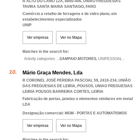
R ALTO DO CANO 12A, 8800-406
,
UNIAO FREGUESIAS
TAVIRA SANTA MARIA SANTIAGO
,
FARO
Comércio a retalho de ferragens e de vidro plano, em
estabelecimentos especializados
UNIP
Ver empresa
Ver no Mapa
Matches in the search for:
Activity categories: ...
SAMPAIO MOTORES,
UNIPESSOAL
...
Mário Graça Mendes, Lda
R CORONEL JOSÉ PEREIRA PASCOAL 59, 2410-234, UNIÃO
DAS FREGUESIAS DE LEIRIA, POUSOS
,
UNIAO FREGUESIAS
LEIRIA POUSOS BARREIRA CORTES
,
LEIRIA
Fabricação de portas, janelas e elementos similares em metal
LDA
Designação comercial: MGM - PORTAS E AUTOMATISMOS
Ver empresa
Ver no Mapa
Matches in the search for: