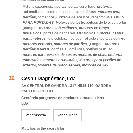
Activity categories: ...
portas,
portas corta fogo,
motores,
automatismos,
modernas,
portas automáticas,
motores para
portões,
comandos,
Controle de acessos,
receptor,
MOTORES
PARA PORTADAS,
Motores de tecto,
portoes de fole,
de portas
garagem,
motores subterrâneos,
motores de braço
hidráulicos,
portas de hangares,
electrónica motores,
central
para motores,
foto células,
nivelador retracteis,
portões de livro,
motores centrais,
motores de portões,
garagem,
motores
portões laterais,
portões automáticas,
portões multiuso,
motores para portões de correr,
motores de chão,
motores
enterrados,
motores articulados,
motores para portões de
exterior,
Motores de braço aéreos,
motores de 24v
...
Cespu Diagnóstico, Lda
AV CENTRAL DE GANDRA 1317, 4585-116
,
GANDRA
PAREDES
,
PORTO
Comércio por grosso de produtos farmacêuticos
LDA
Ver empresa
Ver no Mapa
Matches in the search for: