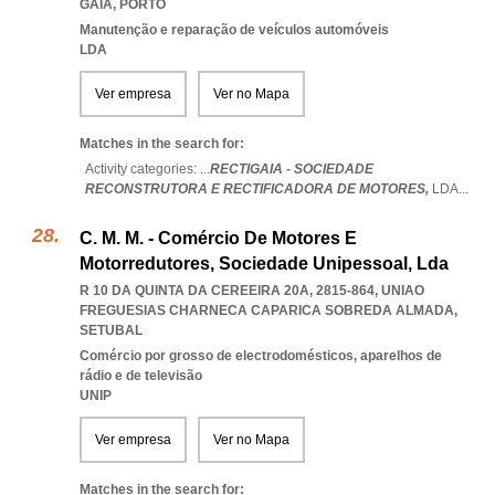
GAIA
,
PORTO
Manutenção e reparação de veículos automóveis
LDA
Ver empresa
Ver no Mapa
Matches in the search for:
Activity categories: ...
RECTIGAIA - SOCIEDADE
RECONSTRUTORA E RECTIFICADORA DE MOTORES,
LDA
...
C. M. M. - Comércio De Motores E
Motorredutores, Sociedade Unipessoal, Lda
R 10 DA QUINTA DA CEREEIRA 20A, 2815-864
,
UNIAO
FREGUESIAS CHARNECA CAPARICA SOBREDA ALMADA
,
SETUBAL
Comércio por grosso de electrodomésticos, aparelhos de
rádio e de televisão
UNIP
Ver empresa
Ver no Mapa
Matches in the search for: