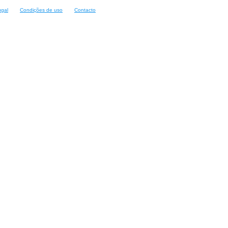
ugal
Condições de uso
Contacto