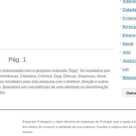
Admin
Cidad
Crimin
Direc
Empre
Geral
Juiz
Pág.
1
Justic
Lei
 relacionadas com a pesquisa realizada "Dgaj". Os resultados que
nistracao, Cidadaos, Criminal, Dgaj, Direcao, Empresas, Geral,
Minist
iros resultados para esta pesquisa com o telefone, direção e outros
as. Baseamos em coincidências de uma atividade ou denominação
dos.
Empresite Portugal é o maior diretório de empresas de Portugal, que o ajuda a e
dos dados de contacto e atividade da sua empresa. Atualize a página web da su
mesmo.