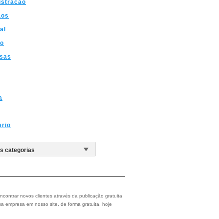
istracao
aos
al
ao
sas
a
erio
ncontrar novos clientes através da publicação gratuita
a empresa em nosso site, de forma gratuita, hoje