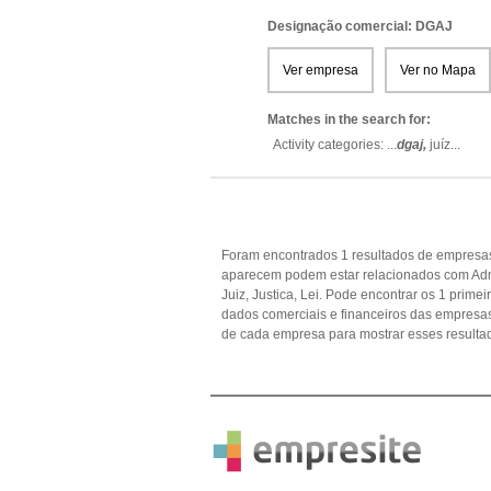
Designação comercial: DGAJ
Ver empresa
Ver no Mapa
Matches in the search for:
Activity categories: ...
dgaj,
juíz
...
Foram encontrados 1 resultados de empresas
aparecem podem estar relacionados com Admi
Juiz, Justica, Lei. Pode encontrar os 1 prime
dados comerciais e financeiros das empres
de cada empresa para mostrar esses resulta