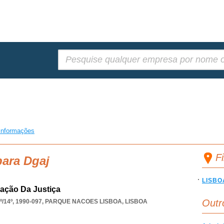
Pesquisar:
informações
F
para Dgaj
LISBO
ração Da Justiça
Outr
/14º, 1990-097
,
PARQUE NACOES LISBOA
,
LISBOA