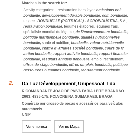
Matches in the search for:
Activity categories: ...
restauration hors foyer,
emissions co2
bonduelle,
développement durable bonduelle,
ogm bonduelle,
respect,
BONDUELLE (PORTUGAL) - AGROINDÚSTRIA,
S.A.,
restauration bonduelle,
légumes élaborés,
légumes frais,
spécialiste mondial du légume,
de l?environnement bonduelle,
politique nutritionnelle bonduelle,
qualités nutritionnelles
bonduelle,
santé et nutrition,
bonduelle,
valeur nutritionnelle
bonduelle,
chiffre d?affaires société bonduelle,
cours de l?
action bonduelle,
rapport activité bonduelle,
rapport financier
bonduelle,
résultats annuels bonduelle,
emploi recrutement,
offres de stage bonduelle,
offres emplois bonduelle,
politique
ressources humaines bonduelle,
recrutement bonduelle
...
Da Luz Développement, Unipessoal, Lda
R COMANDANTE JOÃO DE PAIVA FARIA LEITE BRANDÃO
2663, 4835-175
,
POLVOREIRA GUIMARAES
,
BRAGA
Comércio por grosso de peças e acessórios para veículos
automóveis
UNIP
Ver empresa
Ver no Mapa