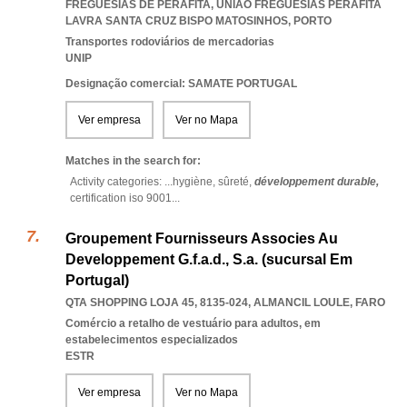
FREGUESIAS DE PERAFITA
,
UNIAO FREGUESIAS PERAFITA
LAVRA SANTA CRUZ BISPO MATOSINHOS
,
PORTO
Transportes rodoviários de mercadorias
UNIP
Designação comercial: SAMATE PORTUGAL
Ver empresa
Ver no Mapa
Matches in the search for:
Activity categories: ...
hygiène,
sûreté,
développement durable,
certification iso 9001
...
Groupement Fournisseurs Associes Au
Developpement G.f.a.d., S.a. (sucursal Em
Portugal)
QTA SHOPPING LOJA 45, 8135-024
,
ALMANCIL LOULE
,
FARO
Comércio a retalho de vestuário para adultos, em
estabelecimentos especializados
ESTR
Ver empresa
Ver no Mapa