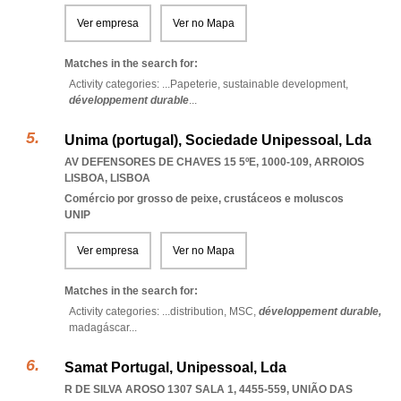
Ver empresa
Ver no Mapa
Matches in the search for:
Activity categories: ...
Papeterie,
sustainable development,
développement durable
...
Unima (portugal), Sociedade Unipessoal, Lda
AV DEFENSORES DE CHAVES 15 5ºE, 1000-109
,
ARROIOS
LISBOA
,
LISBOA
Comércio por grosso de peixe, crustáceos e moluscos
UNIP
Ver empresa
Ver no Mapa
Matches in the search for:
Activity categories: ...
distribution,
MSC,
développement durable,
madagáscar
...
Samat Portugal, Unipessoal, Lda
R DE SILVA AROSO 1307 SALA 1, 4455-559, UNIÃO DAS