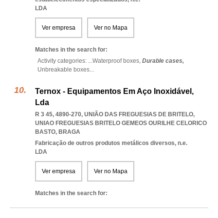
LDA
Ver empresa
Ver no Mapa
Matches in the search for:
Activity categories: ...
Waterproof boxes,
Durable cases,
Unbreakable boxes
...
Ternox - Equipamentos Em Aço Inoxidável,
Lda
R 3 45, 4890-270, UNIÃO DAS FREGUESIAS DE BRITELO
,
UNIAO FREGUESIAS BRITELO GEMEOS OURILHE CELORICO
BASTO
,
BRAGA
Fabricação de outros produtos metálicos diversos, n.e.
LDA
Ver empresa
Ver no Mapa
Matches in the search for: