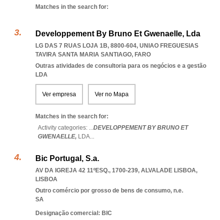
Matches in the search for:
Developpement By Bruno Et Gwenaelle, Lda
LG DAS 7 RUAS LOJA 1B, 8800-604
,
UNIAO FREGUESIAS
TAVIRA SANTA MARIA SANTIAGO
,
FARO
Outras atividades de consultoria para os negócios e a gestão
LDA
Ver empresa
Ver no Mapa
Matches in the search for:
Activity categories: ...
DEVELOPPEMENT BY BRUNO ET
GWENAELLE,
LDA
...
Bic Portugal, S.a.
AV DA IGREJA 42 11ºESQ., 1700-239
,
ALVALADE LISBOA
,
LISBOA
Outro comércio por grosso de bens de consumo, n.e.
SA
Designação comercial: BIC