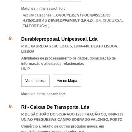
Matches in the search for:
Activity categories: ...
GROUPEMENT FOURNISSEURS
ASSOCIES AU DEVELOPPEMENT G.F.A.D.,
S.A. (SUCURSAL
EM PORTUGAL)
...
Durableproposal, Unipessoal, Lda
R DE XABREGAS 14C LOJA 5, 1900-440
,
BEATO LISBOA
,
LISBOA
Atividades de processamento de dados, domiciliação de
informação e atividades relacionadas
UNIP
Ver empresa
Ver no Mapa
Matches in the search for:
Rf - Caixas De Transporte, Lda
R DE SÃO JOÃO DO SOBRADO 1280 FRAÇÃO CG, 4440-339
,
UNIAO FREGUESIAS CAMPO SOBRADO VALONGO
,
PORTO
Comércio a retalho de outros produtos novos, em
estabelecimentos especializados, n.e.