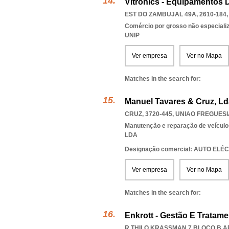
Vitronics - Equipamentos 
EST DO ZAMBUJAL 49A, 2610-184
Comércio por grosso não especiali
UNIP
Ver empresa
Ver no Mapa
Matches in the search for:
Manuel Tavares & Cruz, Ld
CRUZ, 3720-445
,
UNIAO FREGUESI
Manutenção e reparação de veícul
LDA
Designação comercial: AUTO ELÉ
Ver empresa
Ver no Mapa
Matches in the search for:
Enkrott - Gestão E Tratame
R THILO KRASSMAN 7 BLOCO B AR