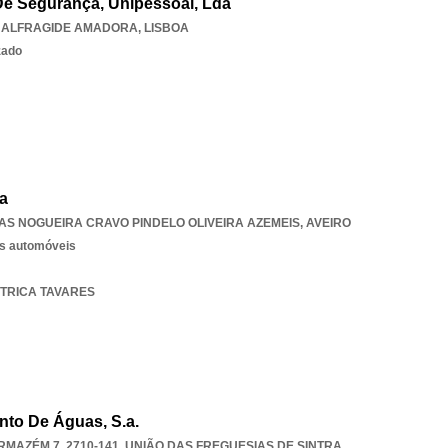
De Segurança, Unipessoal, Lda
,
ALFRAGIDE AMADORA
,
LISBOA
zado
a
AS NOGUEIRA CRAVO PINDELO OLIVEIRA AZEMEIS
,
AVEIRO
os automóveis
CTRICA TAVARES
nto De Águas, S.a.
MAZÉM 7, 2710-141, UNIÃO DAS FREGUESIAS DE SINTRA