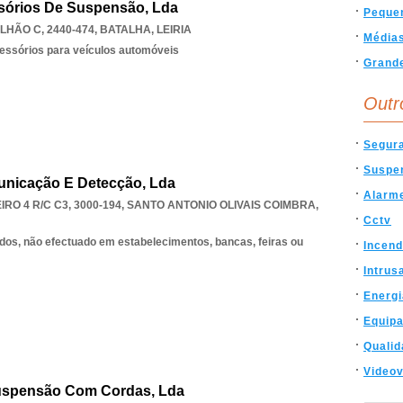
ssórios De Suspensão, Lda
Peque
LHÃO C, 2440-474
,
BATALHA
,
LEIRIA
Média
essórios para veículos automóveis
Grand
Outr
Segur
Suspe
unicação E Detecção, Lda
Alarm
O 4 R/C C3, 3000-194
,
SANTO ANTONIO OLIVAIS COIMBRA
,
Cctv
dos, não efectuado em estabelecimentos, bancas, feiras ou
Incend
Intrus
Energi
Equip
Qualid
Videov
 Suspensão Com Cordas, Lda