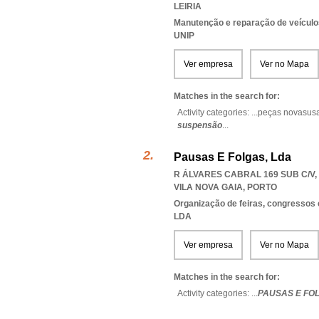
LEIRIA
Manutenção e reparação de veícul
UNIP
Ver empresa
Ver no Mapa
Matches in the search for:
Activity categories: ...
peças novasus
suspensão
...
Pausas E Folgas, Lda
R ÁLVARES CABRAL 169 SUB C/V, 
VILA NOVA GAIA
,
PORTO
Organização de feiras, congressos 
LDA
Ver empresa
Ver no Mapa
Matches in the search for:
Activity categories: ...
PAUSAS E FO