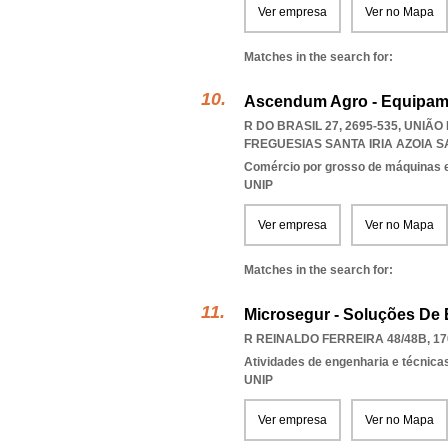
Ver empresa
Ver no Mapa
Matches in the search for:
Ascendum Agro - Equipame
R DO BRASIL 27, 2695-535, UNIÃ
FREGUESIAS SANTA IRIA AZOIA
Comércio por grosso de máquinas e
UNIP
Ver empresa
Ver no Mapa
Matches in the search for:
Microsegur - Soluções De 
R REINALDO FERREIRA 48/48B, 17
Atividades de engenharia e técnicas
UNIP
Ver empresa
Ver no Mapa