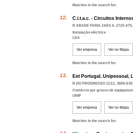
Matches in the search for:
C.i.t.a.c. - Circuitos Inte
R ABADE FARIA 24/24 A, 2725-475
Instalação eléctrica
LDA
Ver empresa
Ver no Mapa
Matches in the search for:
Eet Portugal, Unipessoal, 
R DO PROGRESSO 11/12, 3800-639
Comércio por grosso de equipament
UNIP
Ver empresa
Ver no Mapa
Matches in the search for: