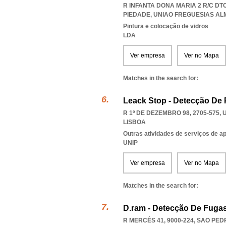
R INFANTA DONA MARIA 2 R/C DT
PIEDADE
,
UNIAO FREGUESIAS AL
Pintura e colocação de vidros
LDA
Ver empresa
Ver no Mapa
Matches in the search for:
Leack Stop - Detecção De 
R 1º DE DEZEMBRO 98, 2705-575
,
LISBOA
Outras atividades de serviços de a
UNIP
Ver empresa
Ver no Mapa
Matches in the search for:
D.ram - Detecção De Fuga
R MERCÊS 41, 9000-224
,
SAO PED