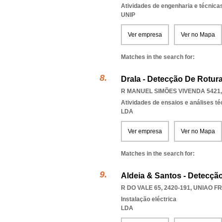
Atividades de engenharia e técnicas
UNIP
Ver empresa
Ver no Mapa
Matches in the search for:
Drala - Detecção De Rotu
R MANUEL SIMÕES VIVENDA 5421,
Atividades de ensaios e análises t
LDA
Ver empresa
Ver no Mapa
Matches in the search for:
Aldeia & Santos - Detecçã
R DO VALE 65, 2420-191
,
UNIAO FR
Instalação eléctrica
LDA