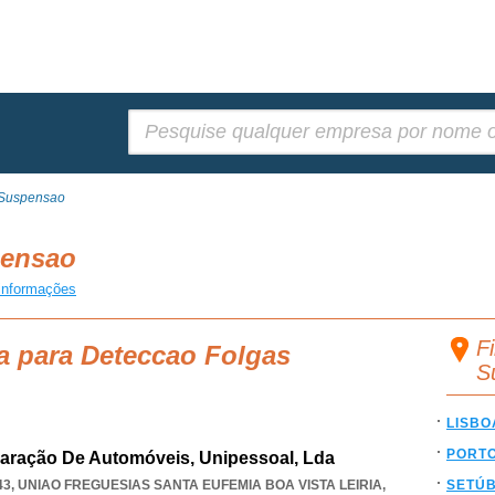
Pesquisar:
 Suspensao
pensao
informações
F
a para Deteccao Folgas
S
LISBO
PORT
paração De Automóveis, Unipessoal, Lda
43
,
UNIAO FREGUESIAS SANTA EUFEMIA BOA VISTA LEIRIA
,
SETÚ