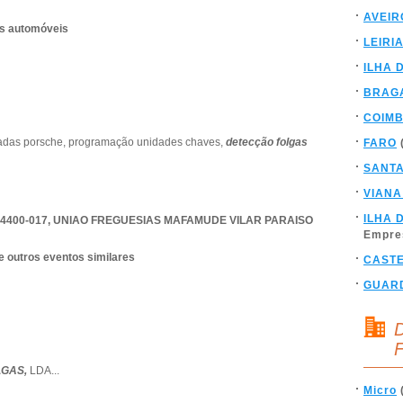
AVEIR
os automóveis
LEIRI
ILHA 
BRAG
COIM
adas porsche,
programação unidades chaves,
detecção folgas
FARO
SANT
VIANA
ILHA 
4400-017
,
UNIAO FREGUESIAS MAFAMUDE VILAR PARAISO
Empre
e outros eventos similares
CAST
GUAR
D
F
LGAS,
LDA
...
Micro