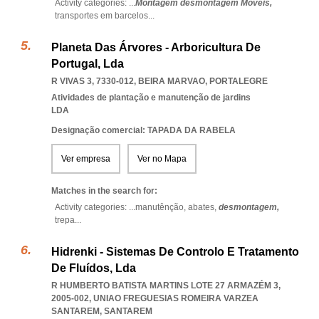
Activity categories: ...
Montagem desmontagem Móveis,
transportes em barcelos
...
Planeta Das Árvores - Arboricultura De
Portugal, Lda
R VIVAS 3, 7330-012
,
BEIRA MARVAO
,
PORTALEGRE
Atividades de plantação e manutenção de jardins
LDA
Designação comercial: TAPADA DA RABELA
Ver empresa
Ver no Mapa
Matches in the search for:
Activity categories: ...
manutênção,
abates,
desmontagem,
trepa
...
Hidrenki - Sistemas De Controlo E Tratamento
De Fluídos, Lda
R HUMBERTO BATISTA MARTINS LOTE 27 ARMAZÉM 3,
2005-002
,
UNIAO FREGUESIAS ROMEIRA VARZEA
SANTAREM
,
SANTAREM