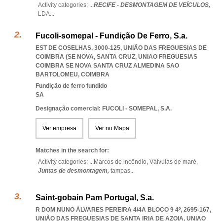
Activity categories: ...
RECIFE - DESMONTAGEM DE VEÍCULOS,
LDA
...
Fucoli-somepal - Fundição De Ferro, S.a.
EST DE COSELHAS, 3000-125, UNIÃO DAS FREGUESIAS DE
COIMBRA (SE NOVA, SANTA CRUZ
,
UNIAO FREGUESIAS
COIMBRA SE NOVA SANTA CRUZ ALMEDINA SAO
BARTOLOMEU
,
COIMBRA
Fundição de ferro fundido
SA
Designação comercial: FUCOLI - SOMEPAL, S.A.
Ver empresa
Ver no Mapa
Matches in the search for:
Activity categories: ...
Marcos de incêndio,
Válvulas de maré,
Juntas de desmontagem,
tampas
...
Saint-gobain Pam Portugal, S.a.
R DOM NUNO ÁLVARES PEREIRA 4/4A BLOCO 9 4º, 2695-167,
UNIÃO DAS FREGUESIAS DE SANTA IRIA DE AZOIA
,
UNIAO