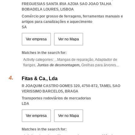
FREGUESIAS SANTA IRIA AZOIA SAO JOAO TALHA
BOBADELA LOURES
,
LISBOA
Comércio por grosso de ferragens, ferramentas manuais e
artigos para canalizações e aquecimento
SA
Ver empresa
Ver no Mapa
Matches in the search for:
Activity categories: ...
Mangas de reparação,
Adaptador de
flanges,
Juntas de desmontagem,
Grelhas para árvores
...
Fitas & Ca., Lda
R JOAQUIM CASTRO GOMES 320, 4750-872
,
TAMEL SAO
VERISSIMO BARCELOS
,
BRAGA
Transportes rodoviários de mercadorias
LDA
Ver empresa
Ver no Mapa
Matches in the search for: