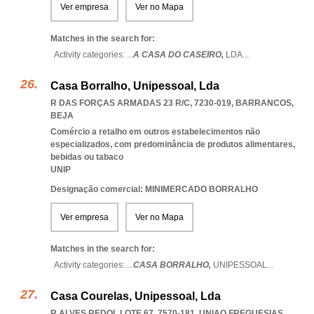
Ver empresa
Ver no Mapa
Matches in the search for:
Activity categories: ...
A CASA DO CASEIRO,
LDA
...
Casa Borralho, Unipessoal, Lda
R DAS FORÇAS ARMADAS 23 R/C, 7230-019
,
BARRANCOS
,
BEJA
Comércio a retalho em outros estabelecimentos não
especializados, com predominância de produtos alimentares,
bebidas ou tabaco
UNIP
Designação comercial: MINIMERCADO BORRALHO
Ver empresa
Ver no Mapa
Matches in the search for:
Activity categories: ...
CASA BORRALHO,
UNIPESSOAL
...
Casa Courelas, Unipessoal, Lda
R ALVES REDOL LOTE 67, 7570-181
,
UNIAO FREGUESIAS