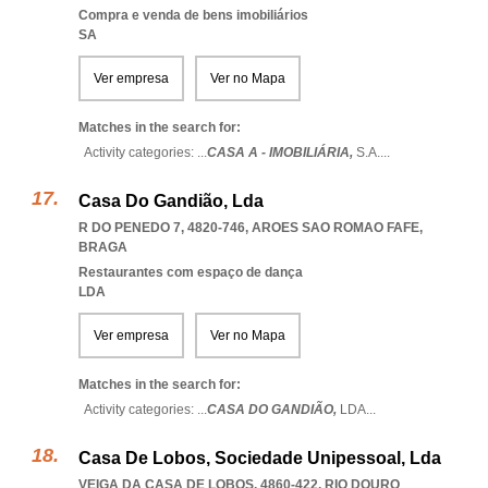
Compra e venda de bens imobiliários
SA
Ver empresa
Ver no Mapa
Matches in the search for:
Activity categories: ...
CASA A - IMOBILIÁRIA,
S.A.
...
Casa Do Gandião, Lda
R DO PENEDO 7, 4820-746
,
AROES SAO ROMAO FAFE
,
BRAGA
Restaurantes com espaço de dança
LDA
Ver empresa
Ver no Mapa
Matches in the search for:
Activity categories: ...
CASA DO GANDIÃO,
LDA
...
Casa De Lobos, Sociedade Unipessoal, Lda
VEIGA DA CASA DE LOBOS, 4860-422
,
RIO DOURO