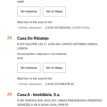
UNIP
Ver empresa
Ver no Mapa
Matches in the search for:
Activity categories: ...
CASA DO ENSAIO,
UNIPESSOAL
...
Casa Do Ribatejo
R DO SALITRE 136 1º, 1250-204
,
SANTO ANTONIO LISBOA
,
LISBOA
Associações culturais e recreativas
ASS
Ver empresa
Ver no Mapa
Matches in the search for:
Activity categories: ...
CASA DO RIBATEJO
...
Casa A - Imobiliária, S.a.
R DE TABOSA 829, 4415-357
,
UNIAO FREGUESIAS PEDROSO
SEIXEZELO VILA NOVA GAIA
,
PORTO