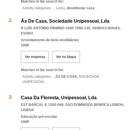
Matches in the search for:
Activity categories: ...
Leiria,
desinfestar casa
...
Ás De Casa, Sociedade Unipessoal, Lda
R LUÍS ANTÓNIO FIRMINO 100P, 7080-130
,
VENDAS NOVAS
,
EVORA
Arrendamento de bens imobiliários
UNIP
Ver empresa
Ver no Mapa
Matches in the search for:
Activity categories: ...
ÁS DE CASA,
SOCIEDADE
UNIPESSOAL
...
Casa Da Floresta, Unipessoal, Lda
EST BARCAL 9, 1500-068
,
SAO DOMINGOS BENFICA LISBOA
,
LISBOA
Educação pré-escolar
UNIP