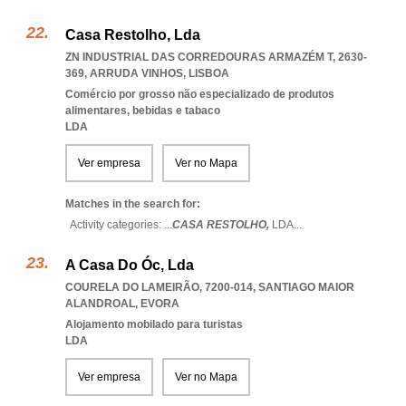
Casa Restolho, Lda
ZN INDUSTRIAL DAS CORREDOURAS ARMAZÉM T, 2630-
369
,
ARRUDA VINHOS
,
LISBOA
Comércio por grosso não especializado de produtos
alimentares, bebidas e tabaco
LDA
Ver empresa
Ver no Mapa
Matches in the search for:
Activity categories: ...
CASA RESTOLHO,
LDA
...
A Casa Do Óc, Lda
COURELA DO LAMEIRÃO, 7200-014
,
SANTIAGO MAIOR
ALANDROAL
,
EVORA
Alojamento mobilado para turistas
LDA
Ver empresa
Ver no Mapa