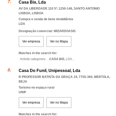
Casa Bis, Lda
AV DA LIBERDADE 110 5º, 1250-146
,
SANTO ANTONIO
LISBOA
,
LISBOA
Compra e venda de bens imobiliários
LDA
Designação comercial: WIZARDOASIS
Ver empresa
Ver no Mapa
Matches in the search for:
Activity categories: ...
CASA BIS,
LDA
...
Casa Do Funil, Unipessoal, Lda
R PROFESSOR BATISTA DA GRAÇA 19, 7750-360
,
MERTOLA
,
BEJA
Turismo no espaço rural
UNIP
Ver empresa
Ver no Mapa
Matches in the search for: