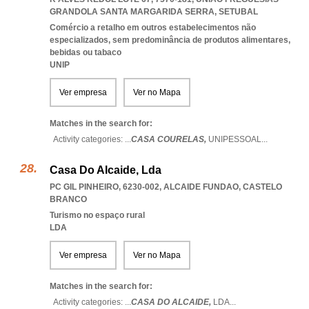
GRANDOLA SANTA MARGARIDA SERRA
,
SETUBAL
Comércio a retalho em outros estabelecimentos não
especializados, sem predominância de produtos alimentares,
bebidas ou tabaco
UNIP
Ver empresa
Ver no Mapa
Matches in the search for:
Activity categories: ...
CASA COURELAS,
UNIPESSOAL
...
Casa Do Alcaide, Lda
PC GIL PINHEIRO, 6230-002
,
ALCAIDE FUNDAO
,
CASTELO
BRANCO
Turismo no espaço rural
LDA
Ver empresa
Ver no Mapa
Matches in the search for:
Activity categories: ...
CASA DO ALCAIDE,
LDA
...