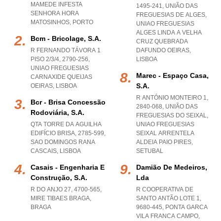
MAMEDE INFESTA
1495-241, UNIÃO DAS
SENHORA HORA
FREGUESIAS DE ALGES
,
MATOSINHOS
,
PORTO
UNIAO FREGUESIAS
ALGES LINDA A VELHA
Bcm - Bricolage, S.a.
CRUZ QUEBRADA
R FERNANDO TÁVORA 1
DAFUNDO OEIRAS
,
PISO 2/3/4, 2790-256
,
LISBOA
UNIAO FREGUESIAS
Marec - Espaço Casa,
CARNAXIDE QUEIJAS
S.a.
OEIRAS
,
LISBOA
R ANTÓNIO MONTEIRO 1,
Bcr - Brisa Concessão
2840-068, UNIÃO DAS
Rodoviária, S.a.
FREGUESIAS DO SEIXAL
,
QTA TORRE DA AGUILHA
UNIAO FREGUESIAS
EDIFÍCIO BRISA, 2785-599
,
SEIXAL ARRENTELA
SAO DOMINGOS RANA
ALDEIA PAIO PIRES
,
CASCAIS
,
LISBOA
SETUBAL
Casais - Engenharia E
Damião De Medeiros,
Construção, S.a.
Lda
R DO ANJO 27, 4700-565
,
R COOPERATIVA DE
MIRE TIBAES BRAGA
,
SANTO ANTÃO LOTE 1,
BRAGA
9680-445
,
PONTA GARCA
VILA FRANCA CAMPO
,