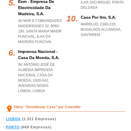
Eem - Empresa De
ILHA SAO MIGUEL PONTA
Electricidade Da
DELGADA
Madeira, S.a.
Casa Por Itm, S.a.
AV MAR E COMUNIDADES
MARRUJO, 2380-220
,
MADEIRENSES 32, 9060-
BUGALHOS ALCANENA
,
190
,
SANTA MARIA MAIOR
SANTAREM
FUNCHAL
,
ILHA DA
MADEIRA FUNCHAL
Imprensa Nacional -
Casa Da Moeda, S.a.
AV ANTÓNIO JOSÉ DE
ALMEIDA IMPRENSA
NACIONAL CASA DA
MOEDA, 1000-042
,
AVENIDAS NOVAS
LISBOA
,
LISBOA
Filtrar "Desinfestar Casa" por Concelho
LISBOA
(1.321 Empresas)
PORTO
(669 Empresas)