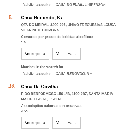
Activity categories: ...
CASA DO FUNIL,
UNIPESSOAL
...
Casa Redondo, S.a.
QTA DO MEIRAL, 3200-095
,
UNIAO FREGUESIAS LOUSA
VILARINHO
,
COIMBRA
Comércio por grosso de bebidas alcoólicas
SA
Ver empresa
Ver no Mapa
Matches in the search for:
Activity categories: ...
CASA REDONDO,
S.A.
...
Casa Da Covilhã
R DO BENFORMOSO 150 1ºB, 1100-087
,
SANTA MARIA
MAIOR LISBOA
,
LISBOA
Associações culturais e recreativas
ASS
Ver empresa
Ver no Mapa