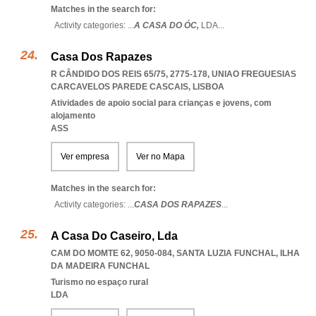
Matches in the search for:
Activity categories: ...
A CASA DO ÓC,
LDA
...
Casa Dos Rapazes
R CÂNDIDO DOS REIS 65/75, 2775-178
,
UNIAO FREGUESIAS
CARCAVELOS PAREDE CASCAIS
,
LISBOA
Atividades de apoio social para crianças e jovens, com
alojamento
ASS
Ver empresa
Ver no Mapa
Matches in the search for:
Activity categories: ...
CASA DOS RAPAZES
...
A Casa Do Caseiro, Lda
CAM DO MOMTE 62, 9050-084
,
SANTA LUZIA FUNCHAL
,
ILHA
DA MADEIRA FUNCHAL
Turismo no espaço rural
LDA