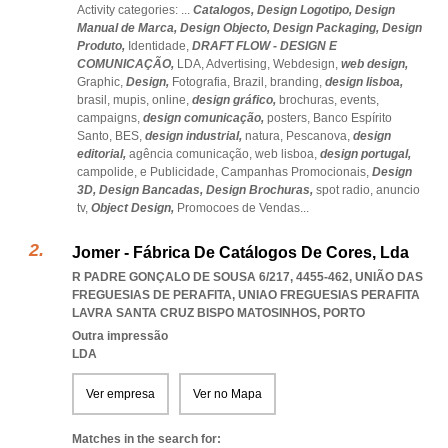
Activity categories: ...
Catalogos,
Design Logotipo,
Design
Manual de Marca,
Design Objecto,
Design Packaging,
Design
Produto,
Identidade,
DRAFT FLOW - DESIGN E
COMUNICAÇÃO,
LDA,
Advertising,
Webdesign,
web design,
Graphic,
Design,
Fotografia,
Brazil,
branding,
design lisboa,
brasil,
mupis,
online,
design gráfico,
brochuras,
events,
campaigns,
design comunicação,
posters,
Banco Espírito
Santo,
BES,
design industrial,
natura,
Pescanova,
design
editorial,
agência comunicação,
web lisboa,
design portugal,
campolide,
e Publicidade,
Campanhas Promocionais,
Design
3D,
Design Bancadas,
Design Brochuras,
spot radio,
anuncio
tv,
Object Design,
Promocoes de Vendas
...
Jomer - Fábrica De Catálogos De Cores, Lda
R PADRE GONÇALO DE SOUSA 6/217, 4455-462, UNIÃO DAS
FREGUESIAS DE PERAFITA
,
UNIAO FREGUESIAS PERAFITA
LAVRA SANTA CRUZ BISPO MATOSINHOS
,
PORTO
Outra impressão
LDA
Ver empresa
Ver no Mapa
Matches in the search for: