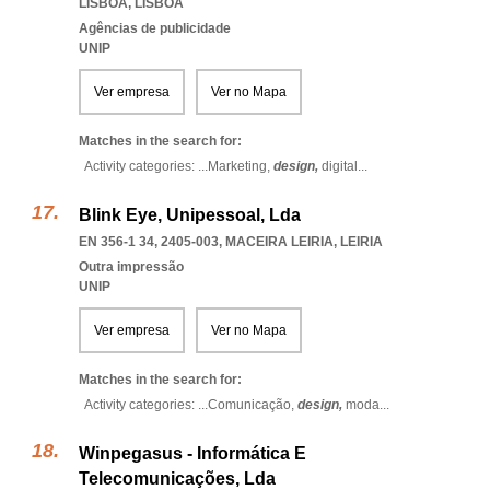
LISBOA
,
LISBOA
Agências de publicidade
UNIP
Ver empresa
Ver no Mapa
Matches in the search for:
Activity categories: ...
Marketing,
design,
digital
...
Blink Eye, Unipessoal, Lda
EN 356-1 34, 2405-003
,
MACEIRA LEIRIA
,
LEIRIA
Outra impressão
UNIP
Ver empresa
Ver no Mapa
Matches in the search for:
Activity categories: ...
Comunicação,
design,
moda
...
Winpegasus - Informática E
Telecomunicações, Lda