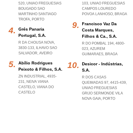
520
,
UNIAO FREGUESIAS
103
,
UNIAO FREGUESIAS
BOUGADO SAO
CAMPOS LOUREDO
MARTINHO SANTIAGO
POVOA LANHOSO
,
BRAGA
TROFA
,
PORTO
Francisco Vaz Da
Grés Panaria
Costa Marques,
Portugal, S.a.
Filhos & Ca., S.a.
R DA CHOUSA NOVA,
R DO POMBAL 194, 4800-
3830-133
,
ILHAVO SAO
023
,
AZUREM
SALVADOR
,
AVEIRO
GUIMARAES
,
BRAGA
Abílio Rodrigues
Desicor - Indústrias,
Peixoto & Filhos, S.a.
S.a.
ZN INDUSTRIAL, 4935-
R DOS CASAS
231
,
NEIVA VIANA
QUEIMADAS 97, 4415-439
,
CASTELO
,
VIANA DO
UNIAO FREGUESIAS
CASTELO
GRIJO SERMONDE VILA
NOVA GAIA
,
PORTO