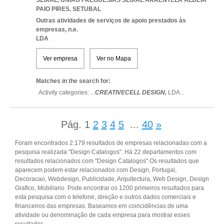
SEIXAL
,
UNIAO FREGUESIAS SEIXAL ARRENTELA ALDEIA
PAIO PIRES
,
SETUBAL
Outras atividades de serviços de apoio prestados às
empresas, n.e.
LDA
Ver empresa
Ver no Mapa
Matches in the search for:
Activity categories: ...
CREATIVECELL DESIGN,
LDA
...
Pág.
1
2
3
4
5
...
40
»
Foram encontrados 2.179 resultados de empresas relacionadas com a
pesquisa realizada "Design Catalogos". Há 22 departamentos com
resultados relacionados com "Design Catalogos".Os resultados que
aparecem podem estar relacionados com Design, Portugal,
Decoracao, Webdesign, Publicidade, Arquitectura, Web Design, Design
Grafico, Mobiliario. Pode encontrar os 1200 primeiros resultados para
esta pesquisa com o telefone, direção e outros dados comerciais e
financeiros das empresas. Baseamos em coincidências de uma
atividade ou denominação de cada empresa para mostrar esses