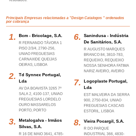
resultados.
Principais Empresas relacionadas a "Design Catalogos " ordenados
por cobrança
Bcm - Bricolage, S.a.
Sanindusa - Indústria
De Sanitários, S.a.
R FERNANDO TÁVORA 1
PISO 2/3/4, 2790-256
,
R AUGUSTO MARQUES
UNIAO FREGUESIAS
BRANCO 84, 3810-783,
CARNAXIDE QUEIJAS
REQUEIXO
,
REQUEIXO
OEIRAS
,
LISBOA
NOSSA SENHORA FATIMA
NARIZ AVEIRO
,
AVEIRO
Td Synnex Portugal,
Lda
Logoplaste Portugal,
Lda
AV DA BOAVISTA 3265 7º
SALA 2, 4100-137
,
UNIAO
EST MALVEIRA DA SERRA
FREGUESIAS LORDELO
900, 2750-834
,
UNIAO
OURO MASSARELOS
FREGUESIAS CASCAIS
PORTO
,
PORTO
ESTORIL
,
LISBOA
Metalogalva - Irmãos
Vieira Pocargil, S.a.
Silvas, S.a.
R DO PARQUE
R 16 DE MAIO 3641, 4785-
INDUSTRIAL 366, 4830-