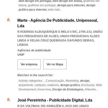
web design em portugal,
web design em lisboa,
grafismo em
lisboa,
grafismo em portugal,
design para internet,
design
gráfico para internet,
web mail
...
Marte - Agência De Publicidade, Unipessoal,
Lda
R RODRIGO ALBUQUERQUE E MELO 4 R/C, 2795-233, UNIÃO
DAS FREGUESIAS DE ALGES
,
UNIAO FREGUESIAS ALGES
LINDA A VELHA CRUZ QUEBRADA DAFUNDO OEIRAS
,
LISBOA
Agências de publicidade
UNIP
Ver empresa
Ver no Mapa
Matches in the search for:
Activity categories: ...
Comunicação,
Marketing,
design,
alojamento,
cartazes,
outdoors,
design gráfico,
brochuras,
Web
Development,
know-how,
Design da Embalagem,
Artworks
...
José Pereirinha - Publicidade Digital, Lda
R DA VOLTINHA 395 ARMAZÉM 4, 4415-369
,
UNIAO