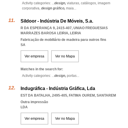
Activity categories: ...
design,
viaturas,
catálogos,
imagem
corporativa,
design gráfico,
maia
...
Sildoor - Indústria De Móveis, S.a.
R DA ESPERANÇA 9, 2415-407
,
UNIAO FREGUESIAS
MARRAZES BAROSA LEIRIA
,
LEIRIA
Fabricação de mobiliário de madeira para outros fins
SA
Ver empresa
Ver no Mapa
Matches in the search for:
Activity categories: ...
design,
portas
...
Indugráfica - Indústria Gráfica, Lda
EST DA BATALHA, 2495-405
,
FATIMA OUREM
,
SANTAREM
Outra impressão
LDA
Ver empresa
Ver no Mapa