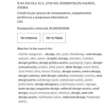
R DA ESCOLA 31-C, 3750-432
,
FERMENTELOS AGUEDA
,
AVEIRO
Comércio por grosso de computadores, equipamentos
periféricos e programas informáticos
LDA
Designação comercial: BLINKDESIGN
Ver empresa
Ver no Mapa
Matches in the search for:
Activity categories: ...
design,
site,
porto,
Webdesign,
web design,
website,
sites,
aveiro,
Graphic Design,
websites,
Coimbra,
design gráfico,
design gráfico aveiro,
packaging,
logos,
design
comunicação,
posters,
blink aveiro,
blink design,
aveiro Blink,
Joao Pedro Silva,
Alvaro Fidalgo,
design aveiro,
aveiro design,
design coimbra,
web design coimbra,
webdesign coimbra,
web
design porto,
webdesign porto,
webdesign aveiro,
aveiro
publicidade,
design designers,
publicidade aveiro,
signage,
book design,
magazine design,
editorial design aveiro,
retail
design,
visual communication,
interface,
design,
web-site
design aveiro,
multimedia aveiro,
industrial design,
Fotografia
aveiro
...