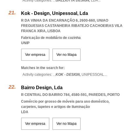
Activity categories: ...
GALLIOTTA DESIGN,
LDA
...
Kok - Design, Unipessoal, Lda
R DA VINHA DA ENCARNAÇÃO 6, 2600-660
,
UNIAO
FREGUESIAS CASTANHEIRA RIBATEJO CACHOEIRAS VILA
FRANCA XIRA
,
LISBOA
Fabricação de mobiliário de cozinha
UNIP
Ver empresa
Ver no Mapa
Matches in the search for:
Activity categories: ...
KOK - DESIGN,
UNIPESSOAL
...
Bairro Design, Lda
R CENTRAL DO BAIRRO 784, 4580-591
,
PAREDES
,
PORTO
Comércio por grosso de móveis para uso doméstico,
carpetes, tapetes e artigos de iluminação
LDA
Ver empresa
Ver no Mapa