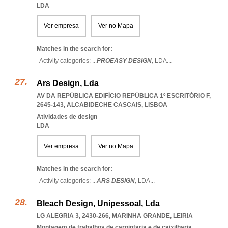
LDA
Ver empresa
Ver no Mapa
Matches in the search for:
Activity categories: ...
PROEASY DESIGN,
LDA
...
Ars Design, Lda
AV DA REPÚBLICA EDIFÍCIO REPÚBLICA 1º ESCRITÓRIO F,
2645-143
,
ALCABIDECHE CASCAIS
,
LISBOA
Atividades de design
LDA
Ver empresa
Ver no Mapa
Matches in the search for:
Activity categories: ...
ARS DESIGN,
LDA
...
Bleach Design, Unipessoal, Lda
LG ALEGRIA 3, 2430-266
,
MARINHA GRANDE
,
LEIRIA
Montagem de trabalhos de carpintaria e de caixilharia