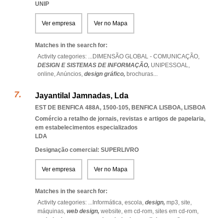
UNIP
Ver empresa
Ver no Mapa
Matches in the search for:
Activity categories: ...
DIMENSÃO GLOBAL - COMUNICAÇÃO,
DESIGN E SISTEMAS DE INFORMAÇÃO,
UNIPESSOAL,
online,
Anúncios,
design gráfico,
brochuras
...
Jayantilal Jamnadas, Lda
EST DE BENFICA 488A, 1500-105
,
BENFICA LISBOA
,
LISBOA
Comércio a retalho de jornais, revistas e artigos de papelaria,
em estabelecimentos especializados
LDA
Designação comercial: SUPERLIVRO
Ver empresa
Ver no Mapa
Matches in the search for:
Activity categories: ...
Informática,
escola,
design,
mp3,
site,
máquinas,
web design,
website,
em cd-rom,
sites em cd-rom,