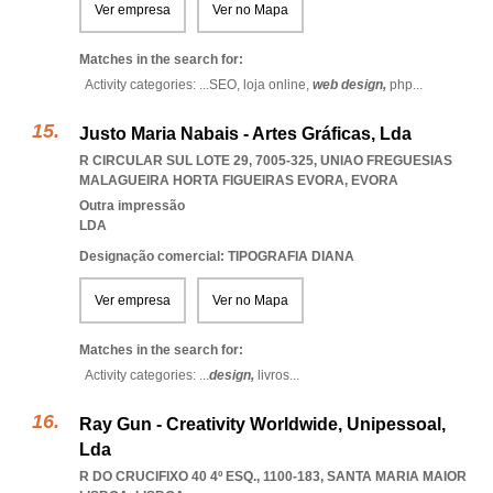
Ver empresa
Ver no Mapa
Matches in the search for:
Activity categories: ...
SEO,
loja online,
web design,
php
...
Justo Maria Nabais - Artes Gráficas, Lda
R CIRCULAR SUL LOTE 29, 7005-325
,
UNIAO FREGUESIAS
MALAGUEIRA HORTA FIGUEIRAS EVORA
,
EVORA
Outra impressão
LDA
Designação comercial: TIPOGRAFIA DIANA
Ver empresa
Ver no Mapa
Matches in the search for:
Activity categories: ...
design,
livros
...
Ray Gun - Creativity Worldwide, Unipessoal,
Lda
R DO CRUCIFIXO 40 4º ESQ., 1100-183
,
SANTA MARIA MAIOR