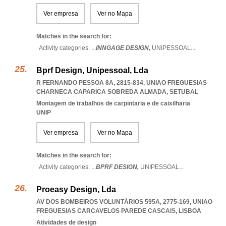
Ver empresa
Ver no Mapa
Matches in the search for:
Activity categories: ...
INNGAGE DESIGN,
UNIPESSOAL
...
Bprf Design, Unipessoal, Lda
R FERNANDO PESSOA 8A, 2815-834
,
UNIAO FREGUESIAS
CHARNECA CAPARICA SOBREDA ALMADA
,
SETUBAL
Montagem de trabalhos de carpintaria e de caixilharia
UNIP
Ver empresa
Ver no Mapa
Matches in the search for:
Activity categories: ...
BPRF DESIGN,
UNIPESSOAL
...
Proeasy Design, Lda
AV DOS BOMBEIROS VOLUNTÁRIOS 595A, 2775-169
,
UNIAO
FREGUESIAS CARCAVELOS PAREDE CASCAIS
,
LISBOA
Atividades de design