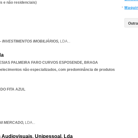
s e não residenciais)
Maqui
 - INVESTIMENTOS IMOBILIÁRIOS,
LDA
...
da
ESIAS PALMEIRA FARO CURVOS ESPOSENDE
,
BRAGA
belecimentos não especializados, com predominância de produtos
ADO FITA AZUL
MINI MERCADO,
LDA
...
 Audiovisuais, Unipessoal, Lda