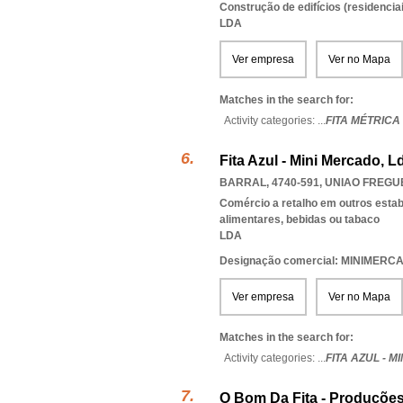
Construção de edifícios (residenciai
LDA
Ver empresa
Ver no Mapa
Matches in the search for:
Activity categories: ...
FITA MÉTRICA
Fita Azul - Mini Mercado, L
BARRAL, 4740-591
,
UNIAO FREGU
Comércio a retalho em outros esta
alimentares, bebidas ou tabaco
LDA
Designação comercial: MINIMERC
Ver empresa
Ver no Mapa
Matches in the search for:
Activity categories: ...
FITA AZUL - 
O Bom Da Fita - Produções