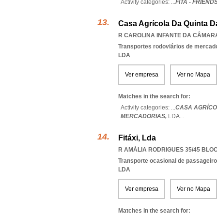
Activity categories: ...
FITA - FRIEND
Casa Agrícola Da Quinta Da
R CAROLINA INFANTE DA CÂMARA 
Transportes rodoviários de mercad
LDA
Ver empresa
Ver no Mapa
Matches in the search for:
Activity categories: ...
CASA AGRÍCOL
MERCADORIAS,
LDA
...
Fitáxi, Lda
R AMÁLIA RODRIGUES 35/45 BLOCO
Transporte ocasional de passageiro
LDA
Ver empresa
Ver no Mapa
Matches in the search for: