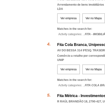
Arrendamento de bens imobiliários
LDA
Ver empresa
Ver no Mapa
Matches in the search for:
Activity categories: ...
FITA - IMOBILI
Fita Cola Branca, Unipesso
AV DO BESSA 314 9ºESQ. TRASEIR
Comércio a retalho por correspondê
UNIP
Ver empresa
Ver no Mapa
Matches in the search for:
Activity categories: ...
FITA COLA B
Fita Métrica - Investimento
R RAÚL BRANDÃO 18, 2790-427
,
U