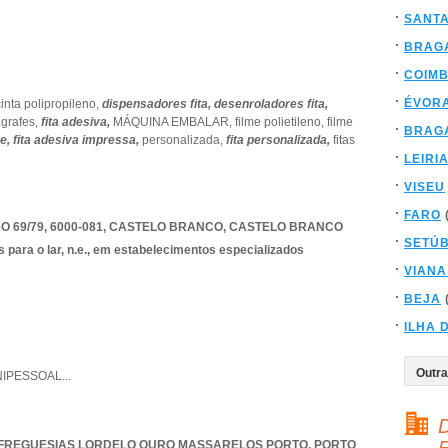
SANT
BRAG
COIM
ÉVOR
cinta polipropileno,
dispensadores fita,
desenroladores fita,
grafes,
fita adesiva,
MÁQUINA EMBALAR,
filme polietileno,
filme
BRAG
ce,
fita adesiva impressa,
personalizada,
fita personalizada,
fitas
LEIRI
VISEU
FARO
69/79, 6000-081
,
CASTELO BRANCO
,
CASTELO BRANCO
SETÚ
s para o lar, n.e., em estabelecimentos especializados
VIANA
BEJA
ILHA 
NIPESSOAL
...
D
 FREGUESIAS LORDELO OURO MASSARELOS PORTO
,
PORTO