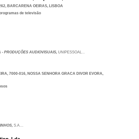
262
,
BARCARENA OEIRAS
,
LISBOA
 programas de televisão
A - PRODUÇÕES AUDIOVISUAIS,
UNIPESSOAL
...
IRA, 7000-016
,
NOSSA SENHORA GRACA DIVOR EVORA
,
osos
VINHOS,
S.A.
...