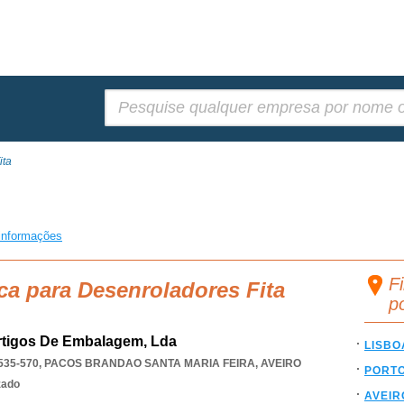
Pesquisar:
ita
informações
F
ca para Desenroladores Fita
p
rtigos De Embalagem, Lda
LISBO
535-570
,
PACOS BRANDAO SANTA MARIA FEIRA
,
AVEIRO
PORT
zado
AVEIR