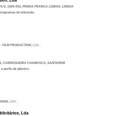
tion, Lda
 E, 1900-052
,
PENHA FRANCA LISBOA
,
LISBOA
 programas de televisão
 - FILM PRODUCTION,
LDA
...
1
,
CARREGUEIRA CHAMUSCA
,
SANTAREM
e perfis de plástico
OSION,
LDA
...
licitários, Lda