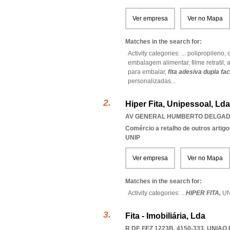
Ver empresa
Ver no Mapa
Matches in the search for:
Activity categories: ...
polipropileno,
embalagem alimentar,
filme retratil,
a
para embalar,
fita adesiva dupla fa
personalizadas
...
Hiper Fita, Unipessoal, Lda
AV GENERAL HUMBERTO DELGADO 
Comércio a retalho de outros artigo
UNIP
Ver empresa
Ver no Mapa
Matches in the search for:
Activity categories: ...
HIPER FITA,
U
Fita - Imobiliária, Lda
R DE FEZ 1223B, 4150-333
,
UNIAO