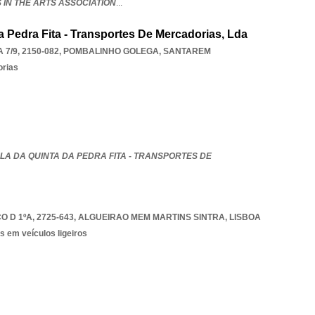
S IN THE ARTS ASSOCIATION
...
 Pedra Fita - Transportes De Mercadorias, Lda
7/9, 2150-082
,
POMBALINHO GOLEGA
,
SANTAREM
orias
A DA QUINTA DA PEDRA FITA - TRANSPORTES DE
 D 1ºA, 2725-643
,
ALGUEIRAO MEM MARTINS SINTRA
,
LISBOA
s em veículos ligeiros