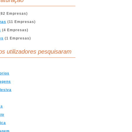
aturação
(82 Empresas)
nas
(11 Empresas)
s
(4 Empresas)
es
(1 Empresas)
os utilizadores pesquisaram
orios
agens
desiva
as
io
ica
agem