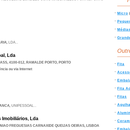
F
Micro
Peque
Média
Grand
ÁRIA,
LDA
...
Outr
al, Lda
ASS, 4100-012
,
RAMALDE PORTO
,
PORTO
Fita
ncia ou via Internet
Acess
Embal
Fita A
Fitas
Agulh
RANCA,
UNIPESSOAL
...
Alumin
s Imobiliários, Lda
Ceram
NIAO FREGUESIAS CARNAXIDE QUEIJAS OEIRAS
,
LISBOA
Embal