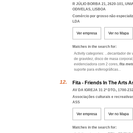
R JÚLIO BORBA 21, 2620-101
,
UNI
ODIVELAS
,
LISBOA
Comércio por grosso não especiali
LDA
Ver empresa
Ver no Mapa
Matches in the search for:
Activity categories: ...
decantador de 
de gravidez,
disco de masa corporal
evidenciadora com 2 cores,
fita met
suporte para esferográficas
...
Fita - Friends In The Arts 
AV DA IGREJA 31 2º DTO., 1700-23
Associações culturais e recreativa
ASS
Ver empresa
Ver no Mapa
Matches in the search for: