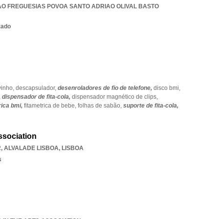
AO FREGUESIAS POVOA SANTO ADRIAO OLIVAL BASTO
zado
vinho,
descapsulador,
desenroladores de fio de telefone,
disco bmi,
,
dispensador de fita-cola,
dispensador magnético de clips,
rica bmi,
fitametrica de bebe,
folhas de sabão,
suporte de fita-cola,
Association
2
,
ALVALADE LISBOA
,
LISBOA
s