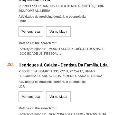
R PROFESSOR CARLOS ALBERTO MOTA PINTO 86, 3100-
492
,
POMBAL
,
LEIRIA
Atividades de medicina dentária e odontologia
UNIP
Ver empresa
Ver no Mapa
Matches in the search for:
Activity categories: ...
PEDRO AGUIAR - MÉDICO DENTISTA,
SOCIEDADE UNIPESSOAL
...
Henriques & Calaim - Dentista Da Família, Lda
R JOSÉ ELIAS GARCIA 331 R/C D, 2775-217
,
UNIAO
FREGUESIAS CARCAVELOS PAREDE CASCAIS
,
LISBOA
Atividades de medicina dentária e odontologia
LDA
Ver empresa
Ver no Mapa
Matches in the search for:
Activity categories: ...
HENRIQUES & CALAIM - DENTISTA DA