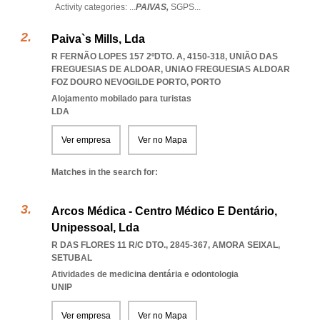
Activity categories: ...
PAIVAS,
SGPS
...
Paiva`s Mills, Lda
R FERNÃO LOPES 157 2ºDTO. A, 4150-318, UNIÃO DAS
FREGUESIAS DE ALDOAR
,
UNIAO FREGUESIAS ALDOAR
FOZ DOURO NEVOGILDE PORTO
,
PORTO
Alojamento mobilado para turistas
LDA
Ver empresa
Ver no Mapa
Matches in the search for:
Arcos Médica - Centro Médico E Dentário,
Unipessoal, Lda
R DAS FLORES 11 R/C DTO., 2845-367
,
AMORA SEIXAL
,
SETUBAL
Atividades de medicina dentária e odontologia
UNIP
Ver empresa
Ver no Mapa