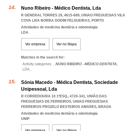
Nuno Ribeiro - Médico Dentista, Lda
R GENERAL TORRES 29, 4615-689
,
UNIAO FREGUESIAS VILA
COVA LIXA BORBA GODIM FELGUEIRAS
,
PORTO
Atividades de medicina dentária e odontologia
LDA
Ver empresa
Ver no Mapa
Matches in the search for:
Activity categories: ...
NUNO RIBEIRO - MÉDICO DENTISTA,
LDA
...
Sónia Macedo - Médica Dentista, Sociedade
Unipessoal, Lda
R CORREDOURA 10 1ºESQ., 4720-341, UNIÃO DAS
FREGUESIAS DE FERREIROS
,
UNIAO FREGUESIAS
FERREIROS PROZELO BESTEIROS AMARES
,
BRAGA
Atividades de medicina dentária e odontologia
UNIP
Ver empresa
Ver no Mapa