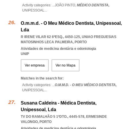
Activity categories: ...
JOÃO PINTO,
MÉDICO DENTISTA,
UNIPESSOAL
...
O.m.m.d. - O Meu Médico Dentista, Unipessoal,
Lda
R IRENE VILAR 62 6ºESQ., 4450-125
,
UNIAO FREGUESIAS
MATOSINHOS LECA PALMEIRA
,
PORTO
Atividades de medicina dentária e odontologia
UNIP
Ver empresa
Ver no Mapa
Matches in the search for:
Activity categories: ...
O.M.M.D. - O MEU MÉDICO DENTISTA,
UNIPESSOAL
...
Susana Caldeira - Médica Dentista,
Unipessoal, Lda
TV DO RAMALHÃO 5 1ºDTO., 4445-578
,
ERMESINDE
VALONGO
,
PORTO
Atividades de medicina dentária e odontologia