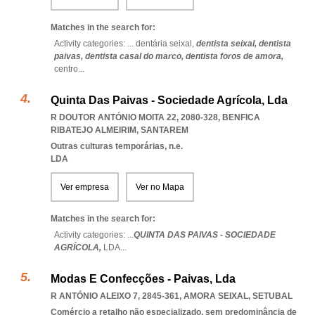
Matches in the search for:
Activity categories: ...
dentária seixal,
dentista seixal,
dentista
paivas,
dentista casal do marco,
dentista foros de amora,
centro
...
Quinta Das Paivas - Sociedade Agrícola, Lda
R DOUTOR ANTÓNIO MOITA 22, 2080-328
,
BENFICA
RIBATEJO ALMEIRIM
,
SANTAREM
Outras culturas temporárias, n.e.
LDA
Ver empresa
Ver no Mapa
Matches in the search for:
Activity categories: ...
QUINTA DAS PAIVAS - SOCIEDADE
AGRÍCOLA,
LDA
...
Modas E Confecções - Paivas, Lda
R ANTÓNIO ALEIXO 7, 2845-361
,
AMORA SEIXAL
,
SETUBAL
Comércio a retalho não especializado, sem predominância de