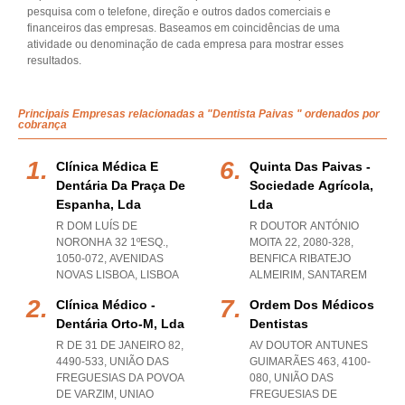
pesquisa com o telefone, direção e outros dados comerciais e
financeiros das empresas. Baseamos em coincidências de uma
atividade ou denominação de cada empresa para mostrar esses
resultados.
Principais Empresas relacionadas a "Dentista Paivas " ordenados por
cobrança
Clínica Médica E
Quinta Das Paivas -
Dentária Da Praça De
Sociedade Agrícola,
Espanha, Lda
Lda
R DOM LUÍS DE
R DOUTOR ANTÓNIO
NORONHA 32 1ºESQ.,
MOITA 22, 2080-328
,
1050-072
,
AVENIDAS
BENFICA RIBATEJO
NOVAS LISBOA
,
LISBOA
ALMEIRIM
,
SANTAREM
Clínica Médico -
Ordem Dos Médicos
Dentária Orto-M, Lda
Dentistas
R DE 31 DE JANEIRO 82,
AV DOUTOR ANTUNES
4490-533, UNIÃO DAS
GUIMARÃES 463, 4100-
FREGUESIAS DA POVOA
080, UNIÃO DAS
DE VARZIM
,
UNIAO
FREGUESIAS DE