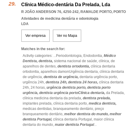
Clínica Médico-dentária Da Prelada, Lda
R JOÃO ANDERSON 76, 4250-242
,
RAMALDE PORTO
,
PORTO
Atividades de medicina dentária e odontologia
LDA
Ver empresa
Ver no Mapa
Matches in the search for:
Activity categories: ...
Periodontologia,
Endodontia,
Médico
Dentista,
dentista,
sistema nacional de saúde,
clínica,
de
aparelhos de dentes,
dentista ortodontia,
clínica dentaria
ortodontia,
aparelhos damonUrgência dentaria,
clínica dentaria
de urgência,
dentista de urgência,
dentaria urgência porto,
urgência 24h,
dentista 24h,
dentista 24 horas,
clínica dentaria
24h,
24 horas,
urgência dentista porto,
dentista porto
urgência,
dentista urgência portoClínica dentaria,
da Prelada,
clínica medicina dentaria da prelada,
dentista prelada,
implantes prelada,
clínica dentaria porto,
medica dentista,
medicas dentistas,
branqueamento dentário,
preço
branqueamento dentário,
melhor dentista do mundo,
melhor
dentista Portugal,
clínica dentaria Portugal,
maior clínica
dentaria do mundo,
maior dentista Portugal
...