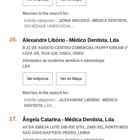
Matches in the search for:
Activity categories: ...
SÓNIA MACEDO - MÉDICA DENTISTA,
SOCIEDADE UNIPESSOAL
...
Alexandre Libório - Médico Dentista, Lda
R 21 DE AGOSTO CENTRO COMERCIAL HAPPY DREAM 1º
LOJA AR, 3510-120
,
VISEU
,
VISEU
Atividades de medicina dentária e odontologia
LDA
Ver empresa
Ver no Mapa
Matches in the search for:
Activity categories: ...
ALEXANDRE LIBÓRIO - MÉDICO
DENTISTA,
LDA
...
Ângela Catarina - Médica Dentista, Lda
AV DA IGREJA LOTE 10B R/C DTO., 2480-301
,
PORTO MOS
SAO JOAO BAPTISTA PEDRO
,
LEIRIA