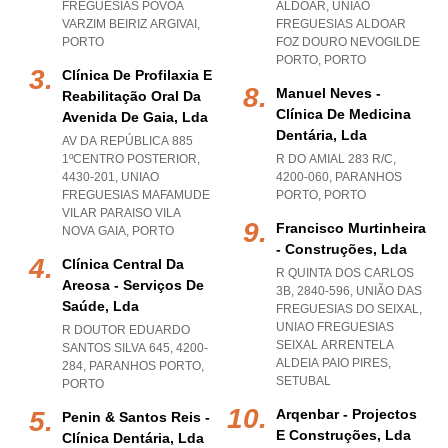
FREGUESIAS POVOA
ALDOAR
,
UNIAO
VARZIM BEIRIZ ARGIVAI
,
FREGUESIAS ALDOAR
PORTO
FOZ DOURO NEVOGILDE
PORTO
,
PORTO
Clínica De Profilaxia E
Manuel Neves -
Reabilitação Oral Da
Clínica De Medicina
Avenida De Gaia, Lda
Dentária, Lda
AV DA REPÚBLICA 885
1ºCENTRO POSTERIOR,
R DO AMIAL 283 R/C,
4430-201
,
UNIAO
4200-060
,
PARANHOS
FREGUESIAS MAFAMUDE
PORTO
,
PORTO
VILAR PARAISO VILA
Francisco Murtinheira
NOVA GAIA
,
PORTO
- Construções, Lda
Clínica Central Da
R QUINTA DOS CARLOS
Areosa - Serviços De
3B, 2840-596, UNIÃO DAS
Saúde, Lda
FREGUESIAS DO SEIXAL
,
UNIAO FREGUESIAS
R DOUTOR EDUARDO
SEIXAL ARRENTELA
SANTOS SILVA 645, 4200-
ALDEIA PAIO PIRES
,
284
,
PARANHOS PORTO
,
SETUBAL
PORTO
Arqenbar - Projectos
Penin & Santos Reis -
E Construções, Lda
Clínica Dentária, Lda