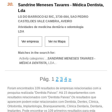
Sandrine Meneses Tavares - Médica Dentista,
Lda
LG DO BARROCO 62 R/C, 3730-084
,
SAO PEDRO
CASTELOES VALE CAMBRA
,
AVEIRO
Atividades de medicina dentária e odontologia
LDA
Ver empresa
Ver no Mapa
Matches in the search for:
Activity categories: ...
SANDRINE MENESES TAVARES -
MÉDICA DENTISTA,
LDA
...
Pág.
1
2
3
4
»
Foram encontrados 109 resultados de empresas relacionadas com a
pesquisa realizada "Dentista Paivas". Há 15 departamentos com
resultados relacionados com "Dentista Paivas".Os resultados que
aparecem podem estar relacionados com Dentista, Dentes, Clinica,
Ortodontia, Implantologia, Branqueamento, Clinica Dentaria, Dentaria,
Implantes. Pode encontrar os 109 primeiros resultados para esta