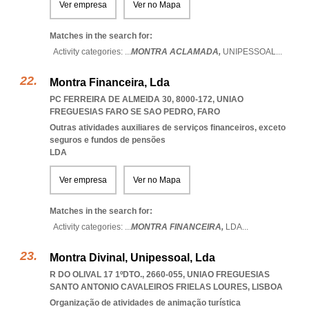
Ver empresa
Ver no Mapa
Matches in the search for:
Activity categories: ...
MONTRA ACLAMADA,
UNIPESSOAL
...
Montra Financeira, Lda
PC FERREIRA DE ALMEIDA 30, 8000-172
,
UNIAO
FREGUESIAS FARO SE SAO PEDRO
,
FARO
Outras atividades auxiliares de serviços financeiros, exceto
seguros e fundos de pensões
LDA
Ver empresa
Ver no Mapa
Matches in the search for:
Activity categories: ...
MONTRA FINANCEIRA,
LDA
...
Montra Divinal, Unipessoal, Lda
R DO OLIVAL 17 1ºDTO., 2660-055
,
UNIAO FREGUESIAS
SANTO ANTONIO CAVALEIROS FRIELAS LOURES
,
LISBOA
Organização de atividades de animação turística