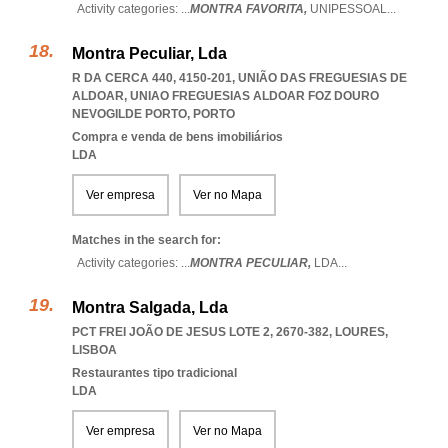
Activity categories: ...
MONTRA FAVORITA,
UNIPESSOAL
...
Montra Peculiar, Lda
R DA CERCA 440, 4150-201, UNIÃO DAS FREGUESIAS DE
ALDOAR
,
UNIAO FREGUESIAS ALDOAR FOZ DOURO
NEVOGILDE PORTO
,
PORTO
Compra e venda de bens imobiliários
LDA
Ver empresa
Ver no Mapa
Matches in the search for:
Activity categories: ...
MONTRA PECULIAR,
LDA
...
Montra Salgada, Lda
PCT FREI JOÃO DE JESUS LOTE 2, 2670-382
,
LOURES
,
LISBOA
Restaurantes tipo tradicional
LDA
Ver empresa
Ver no Mapa