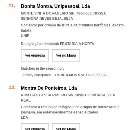
Bonita Montra, Unipessoal, Lda
MONTE VINHA DO PANEIRO S/N, 7800-650
,
NOSSA
SENHORA NEVES BEJA
,
BEJA
Comércio por grosso de fruta e de produtos hortícolas, exceto
batata
UNIP
Designação comercial: FRUTARIA A HORTA
Ver empresa
Ver no Mapa
Matches in the search for:
Activity categories: ...
BONITA MONTRA,
UNIPESSOAL
...
Montra De Ponteiros, Lda
R MILITÃO BESSA RIBEIRO S/N, 5090-139
,
MURCA
,
VILA
REAL
Comércio a retalho de relógios e de artigos de ourivesaria e
joalharia, em estabelecimentos especializados
LDA
Ver empresa
Ver no Mapa