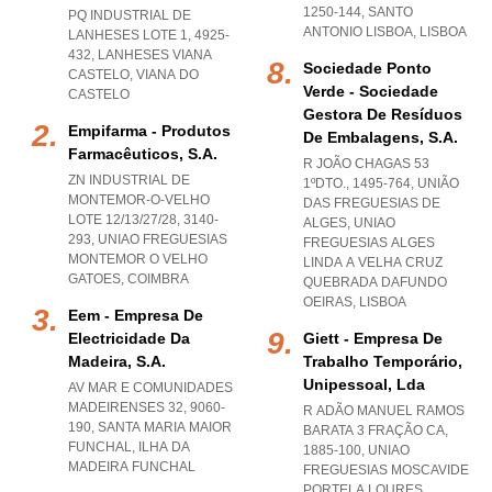
1250-144
,
SANTO
PQ INDUSTRIAL DE
ANTONIO LISBOA
,
LISBOA
LANHESES LOTE 1, 4925-
432
,
LANHESES VIANA
Sociedade Ponto
CASTELO
,
VIANA DO
Verde - Sociedade
CASTELO
Gestora De Resíduos
Empifarma - Produtos
De Embalagens, S.a.
Farmacêuticos, S.a.
R JOÃO CHAGAS 53
ZN INDUSTRIAL DE
1ºDTO., 1495-764, UNIÃO
MONTEMOR-O-VELHO
DAS FREGUESIAS DE
LOTE 12/13/27/28, 3140-
ALGES
,
UNIAO
293
,
UNIAO FREGUESIAS
FREGUESIAS ALGES
MONTEMOR O VELHO
LINDA A VELHA CRUZ
GATOES
,
COIMBRA
QUEBRADA DAFUNDO
OEIRAS
,
LISBOA
Eem - Empresa De
Electricidade Da
Giett - Empresa De
Madeira, S.a.
Trabalho Temporário,
Unipessoal, Lda
AV MAR E COMUNIDADES
MADEIRENSES 32, 9060-
R ADÃO MANUEL RAMOS
190
,
SANTA MARIA MAIOR
BARATA 3 FRAÇÃO CA,
FUNCHAL
,
ILHA DA
1885-100
,
UNIAO
MADEIRA FUNCHAL
FREGUESIAS MOSCAVIDE
PORTELA LOURES
,