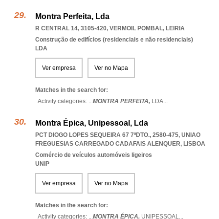
Montra Perfeita, Lda
R CENTRAL 14, 3105-420
,
VERMOIL POMBAL
,
LEIRIA
Construção de edifícios (residenciais e não residenciais)
LDA
Ver empresa
Ver no Mapa
Matches in the search for:
Activity categories: ...
MONTRA PERFEITA,
LDA
...
Montra Épica, Unipessoal, Lda
PCT DIOGO LOPES SEQUEIRA 67 7ºDTO., 2580-475
,
UNIAO
FREGUESIAS CARREGADO CADAFAIS ALENQUER
,
LISBOA
Comércio de veículos automóveis ligeiros
UNIP
Ver empresa
Ver no Mapa
Matches in the search for:
Activity categories: ...
MONTRA ÉPICA,
UNIPESSOAL
...