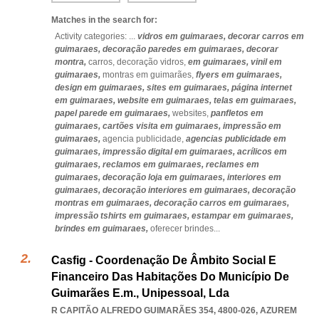
Matches in the search for:
Activity categories: ...
vidros em guimaraes,
decorar carros em
guimaraes,
decoração paredes em guimaraes,
decorar
montra,
carros,
decoração vidros,
em guimaraes,
vinil em
guimaraes,
montras em guimarães,
flyers em guimaraes,
design em guimaraes,
sites em guimaraes,
página internet
em guimaraes,
website em guimaraes,
telas em guimaraes,
papel parede em guimaraes,
websites,
panfletos em
guimaraes,
cartões visita em guimaraes,
impressão em
guimaraes,
agencia publicidade,
agencias publicidade em
guimaraes,
impressão digital em guimaraes,
acrílicos em
guimaraes,
reclamos em guimaraes,
reclames em
guimaraes,
decoração loja em guimaraes,
interiores em
guimaraes,
decoração interiores em guimaraes,
decoração
montras em guimaraes,
decoração carros em guimaraes,
impressão tshirts em guimaraes,
estampar em guimaraes,
brindes em guimaraes,
oferecer brindes
...
Casfig - Coordenação De Âmbito Social E
Financeiro Das Habitações Do Município De
Guimarães E.m., Unipessoal, Lda
R CAPITÃO ALFREDO GUIMARÃES 354, 4800-026
,
AZUREM