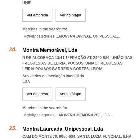
UNIP
Ver empresa
Ver no Mapa
Matches in the search for:
Activity categories: ...
MONTRA DIVINAL,
UNIPESSOAL
...
Montra Memorável, Lda
R DE ALCOBAÇA 13/41 1º FRAÇÃO AT, 2400-086, UNIÃO DAS
FREGUESIAS DE LEIRIA, POUSOS
,
UNIAO FREGUESIAS
LEIRIA POUSOS BARREIRA CORTES
,
LEIRIA
Atividades de mediação imobiliária
LDA
Ver empresa
Ver no Mapa
Matches in the search for:
Activity categories: ...
MONTRA MEMORÁVEL,
LDA
...
Montra Laureada, Unipessoal, Lda
CAM DO MONTE 70, 9050-084
,
SANTA LUZIA FUNCHAL
,
ILHA