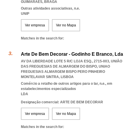
GUIMARAES
,
BRAGA
Outras atividades associativas, n.e.
UNIP
Ver empresa
Ver no Mapa
Matches in the search for:
Arte De Bem Decorar - Godinho E Branco, Lda
AV DA LIBERDADE LOTE 5 R/C LOJA ESQ., 2715-003, UNIÃO
DAS FREGUESIAS DE ALMARGEM DO BISPO
,
UNIAO
FREGUESIAS ALMARGEM BISPO PERO PINHEIRO
MONTELAVAR SINTRA
,
LISBOA
Comércio a retalho de outros artigos para o lar, n.e., em
estabelecimentos especializados
LDA
Designação comercial: ARTE DE BEM DECORAR
Ver empresa
Ver no Mapa
Matches in the search for: