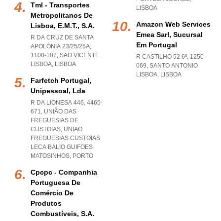
Tml - Transportes
LISBOA
Metropolitanos De
Amazon Web Services
Lisboa, E.m.t., S.a.
Emea Sarl, Sucursal
R DA CRUZ DE SANTA
Em Portugal
APOLÓNIA 23/25/25A,
1100-187
,
SAO VICENTE
R CASTILHO 52 6º, 1250-
LISBOA
,
LISBOA
069
,
SANTO ANTONIO
LISBOA
,
LISBOA
Farfetch Portugal,
Unipessoal, Lda
R DA LIONESA 446, 4465-
671, UNIÃO DAS
FREGUESIAS DE
CUSTOIAS
,
UNIAO
FREGUESIAS CUSTOIAS
LECA BALIO GUIFOES
MATOSINHOS
,
PORTO
Cpcpc - Companhia
Portuguesa De
Comércio De
Produtos
Combustíveis, S.a.