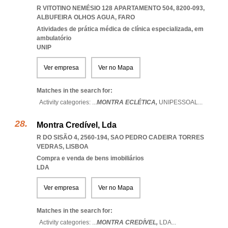
R VITOTINO NEMÉSIO 128 APARTAMENTO 504, 8200-093
,
ALBUFEIRA OLHOS AGUA
,
FARO
Atividades de prática médica de clínica especializada, em
ambulatório
UNIP
Ver empresa
Ver no Mapa
Matches in the search for:
Activity categories: ...
MONTRA ECLÉTICA,
UNIPESSOAL
...
Montra Credível, Lda
R DO SISÃO 4, 2560-194
,
SAO PEDRO CADEIRA TORRES
VEDRAS
,
LISBOA
Compra e venda de bens imobiliários
LDA
Ver empresa
Ver no Mapa
Matches in the search for:
Activity categories: ...
MONTRA CREDÍVEL,
LDA
...