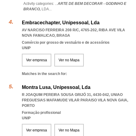
Activity categories: ...
ARTE DE BEM DECORAR - GODINHO E
BRANCO,
LDA
...
Embracechapter, Unipessoal, Lda
AV NARCISO FERREIRA 208 R/C, 4765-202
,
RIBA AVE VILA
NOVA FAMALICAO
,
BRAGA
Comércio por grosso de vestuário e de acessórios
UNIP
Ver empresa
Ver no Mapa
Matches in the search for:
Montra Lusa, Unipessoal, Lda
R JOAQUIM PEREIRA SOUSA GRIJÓ 31, 4430-042
,
UNIAO
FREGUESIAS MAFAMUDE VILAR PARAISO VILA NOVA GAIA
,
PORTO
Formação profissional
UNIP
Ver empresa
Ver no Mapa