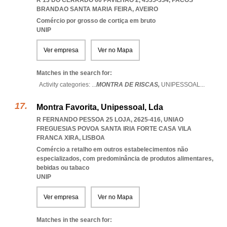
R 13 DO CERRADO 60 PAVILHÃO 2, 4535-334
,
PACOS
BRANDAO SANTA MARIA FEIRA
,
AVEIRO
Comércio por grosso de cortiça em bruto
UNIP
Ver empresa
Ver no Mapa
Matches in the search for:
Activity categories: ...
MONTRA DE RISCAS,
UNIPESSOAL
...
Montra Favorita, Unipessoal, Lda
R FERNANDO PESSOA 25 LOJA, 2625-416
,
UNIAO
FREGUESIAS POVOA SANTA IRIA FORTE CASA VILA
FRANCA XIRA
,
LISBOA
Comércio a retalho em outros estabelecimentos não
especializados, com predominância de produtos alimentares,
bebidas ou tabaco
UNIP
Ver empresa
Ver no Mapa
Matches in the search for: