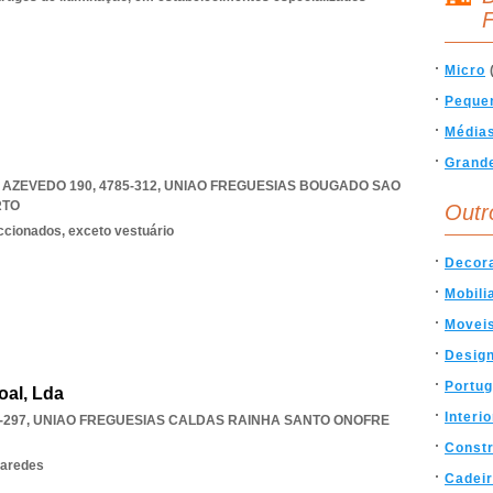
F
Micro
Peque
Média
Grand
ZEVEDO 190, 4785-312
,
UNIAO FREGUESIAS BOUGADO SAO
RTO
Outr
eccionados, exceto vestuário
Decor
Mobili
Movei
Desig
Portug
al, Lda
Interi
-297
,
UNIAO FREGUESIAS CALDAS RAINHA SANTO ONOFRE
Const
paredes
Cadei