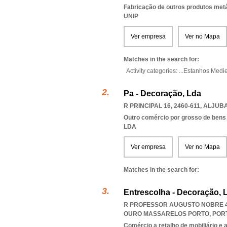
Fabricação de outros produtos metál
UNIP
Ver empresa
Ver no Mapa
Matches in the search for:
Activity categories: ...
Estanhos Medie
Pa - Decoração, Lda
R PRINCIPAL 16, 2460-611
,
ALJUB
Outro comércio por grosso de bens
LDA
Ver empresa
Ver no Mapa
Matches in the search for:
Entrescolha - Decoração, 
R PROFESSOR AUGUSTO NOBRE 45
OURO MASSARELOS PORTO
,
POR
Comércio a retalho de mobiliário e