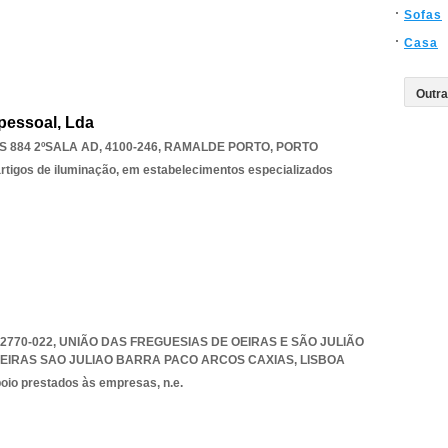
Sofas
Casa
pessoal, Lda
 884 2ºSALA AD, 4100-246
,
RAMALDE PORTO
,
PORTO
 artigos de iluminação, em estabelecimentos especializados
 2770-022, UNIÃO DAS FREGUESIAS DE OEIRAS E SÃO JULIÃO
OEIRAS SAO JULIAO BARRA PACO ARCOS CAXIAS
,
LISBOA
poio prestados às empresas, n.e.