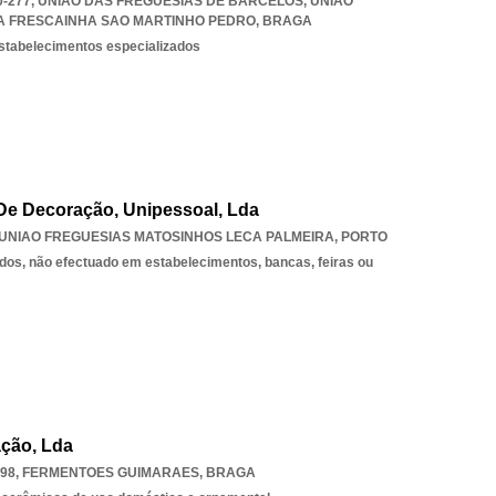
750-277, UNIÃO DAS FREGUESIAS DE BARCELOS
,
UNIAO
A FRESCAINHA SAO MARTINHO PEDRO
,
BRAGA
estabelecimentos especializados
 De Decoração, Unipessoal, Lda
UNIAO FREGUESIAS MATOSINHOS LECA PALMEIRA
,
PORTO
dos, não efectuado em estabelecimentos, bancas, feiras ou
ação, Lda
098
,
FERMENTOES GUIMARAES
,
BRAGA