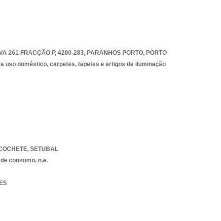
A 261 FRACÇÃO P, 4200-283
,
PARANHOS PORTO
,
PORTO
 uso doméstico, carpetes, tapetes e artigos de iluminação
COCHETE
,
SETUBAL
 de consumo, n.e.
CES