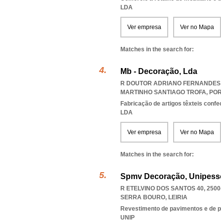
LDA
Ver empresa
Ver no Mapa
Matches in the search for:
Mb - Decoração, Lda
R DOUTOR ADRIANO FERNANDES A
MARTINHO SANTIAGO TROFA
,
PO
Fabricação de artigos têxteis conf
LDA
Ver empresa
Ver no Mapa
Matches in the search for:
Spmv Decoração, Unipesso
R ETELVINO DOS SANTOS 40, 2500
SERRA BOURO
,
LEIRIA
Revestimento de pavimentos e de 
UNIP