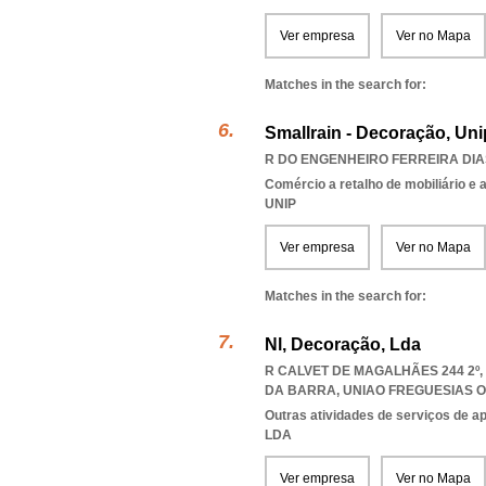
Ver empresa
Ver no Mapa
Matches in the search for:
Smallrain - Decoração, Uni
R DO ENGENHEIRO FERREIRA DIAS
Comércio a retalho de mobiliário e
UNIP
Ver empresa
Ver no Mapa
Matches in the search for:
Nl, Decoração, Lda
R CALVET DE MAGALHÃES 244 2º,
DA BARRA
,
UNIAO FREGUESIAS 
Outras atividades de serviços de a
LDA
Ver empresa
Ver no Mapa