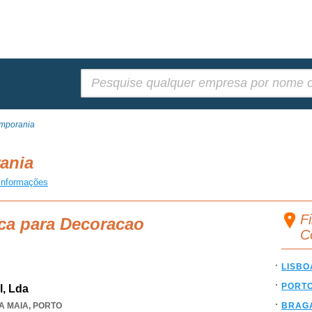
Pesquisar:
mporania
rania
informações
F
ca para Decoracao
C
LISBO
PORT
l, Lda
A MAIA
,
PORTO
BRAG