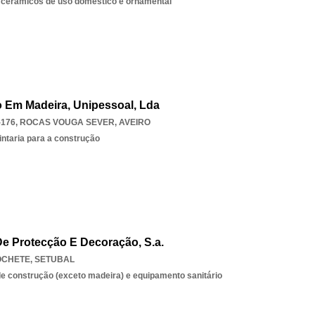
s cerâmicos de uso doméstico e ornamental
 Em Madeira, Unipessoal, Lda
-176
,
ROCAS VOUGA SEVER
,
AVEIRO
intaria para a construção
e Protecção E Decoração, S.a.
OCHETE
,
SETUBAL
e construção (exceto madeira) e equipamento sanitário