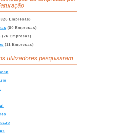
aturação
(826 Empresas)
nas
(80 Empresas)
s
(26 Empresas)
es
(11 Empresas)
os utilizadores pesquisaram
acao
ario
s
n
al
ores
rucao
ras