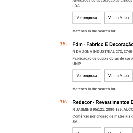
Atividades de decoração de artigo
LDA
Ver empresa
Ver no Mapa
Matches in the search for:
Fdm - Fabrico E Decoração
R DA ZONA INDUSTRIAL 273, 3740
Fabricação de outras obras de carp
UNIP
Ver empresa
Ver no Mapa
Matches in the search for:
Redecor - Revestimentos D
R JASMINS 95/121, 2890-189
,
ALC
Comércio por grosso de materiais d
SA