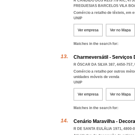
R CÂNDIDO DOS REIS 7/9 R/C, 4
FREGUESIAS BARCELOS VILA BO
Comércio a retalho de têxteis, em 
UNIP
Ver empresa
Ver no Mapa
Matches in the search for:
Charmeversátil - Serviços
R ÓSCAR DA SILVA 387, 4450-757
,
Comércio a retalho por outros méto
unidades móveis de venda
UNIP
Ver empresa
Ver no Mapa
Matches in the search for:
Cenário Maravilha - Decor
R DE SANTA EULÁLIA 1971, 4800-