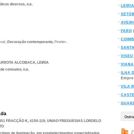
icos diversos, n.e.
LEIRI
SETÚ
AVEIR
FARO
COIM
val,
Decoração contemporania,
Pewter
...
SANT
VISEU
ARROTA ALCOBACA
,
LEIRIA
VIANA
 de consumo, n.e.
ILHA 
Empre
VILA 
CAST
GUAR
Lda
1 FRACÇÃO K, 4150-119
,
UNIAO FREGUESIAS LORDELO
TO
D
 artigos de iluminação, em estabelecimentos especializados