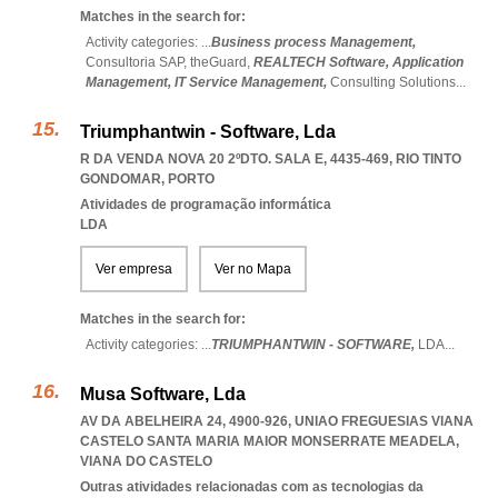
Matches in the search for:
Activity categories: ...
Business process Management,
Consultoria SAP,
theGuard,
REALTECH Software,
Application
Management,
IT Service Management,
Consulting Solutions
...
Triumphantwin - Software, Lda
R DA VENDA NOVA 20 2ºDTO. SALA E, 4435-469
,
RIO TINTO
GONDOMAR
,
PORTO
Atividades de programação informática
LDA
Ver empresa
Ver no Mapa
Matches in the search for:
Activity categories: ...
TRIUMPHANTWIN - SOFTWARE,
LDA
...
Musa Software, Lda
AV DA ABELHEIRA 24, 4900-926
,
UNIAO FREGUESIAS VIANA
CASTELO SANTA MARIA MAIOR MONSERRATE MEADELA
,
VIANA DO CASTELO
Outras atividades relacionadas com as tecnologias da