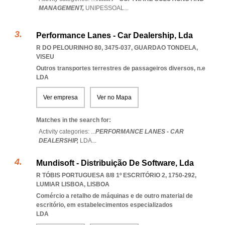
MANAGEMENT,
UNIPESSOAL
...
Performance Lanes - Car Dealership, Lda
R DO PELOURINHO 80, 3475-037
,
GUARDAO TONDELA
,
VISEU
Outros transportes terrestres de passageiros diversos, n.e
LDA
Ver empresa
Ver no Mapa
Matches in the search for:
Activity categories: ...
PERFORMANCE LANES - CAR
DEALERSHIP,
LDA
...
Mundisoft - Distribuição De Software, Lda
R TÓBIS PORTUGUESA 8/8 1º ESCRITÓRIO 2, 1750-292
,
LUMIAR LISBOA
,
LISBOA
Comércio a retalho de máquinas e de outro material de
escritório, em estabelecimentos especializados
LDA