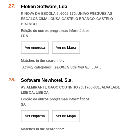
Floken Software, Lda
R NOVA DA ESCOLA 5, 6005-170
,
UNIAO FREGUESIAS
ESCALOS CIMA LOUSA CASTELO BRANCO
,
CASTELO
BRANCO
Edição de outros programas informáticos
LDA
Ver empresa
Ver no Mapa
Matches in the search for:
Activity categories: ...
FLOKEN SOFTWARE,
LDA
...
Software Newhotel, S.a.
AV ALMIRANTE GAGO COUTINHO 70, 1700-031
,
ALVALADE
LISBOA
,
LISBOA
Edição de outros programas informáticos
SA
Ver empresa
Ver no Mapa
Matches in the search for: