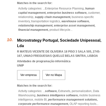
Matches in the search for:
Activity categories: ...
Enterprise Resource Planning,
human
capital management,
enterprise business software,
customer,
relationship,
supply chain management,
business-specific
inventory,
transportation logistics,
warehouse software,
relationship management,
enterprise asset management,
financial management,
product lifecycle
...
Microstrategy Portugal, Sociedade Unipessoal,
Lda
R MATEUS VICENTE DE OLIVEIRA 18 PISO 3 SALA 505, 2745-
167
,
UNIAO FREGUESIAS QUELUZ BELAS SINTRA
,
LISBOA
Atividades de programação informática
UNIP
Ver empresa
Ver no Mapa
Matches in the search for:
Activity categories: ...
software,
Extranets,
personalization,
Data
Warehousing,
business intelligence software,
mobile business
intelligence,
mobile BI,
performance management solutions,
corporate performance management,
OLAP reporting tools
...