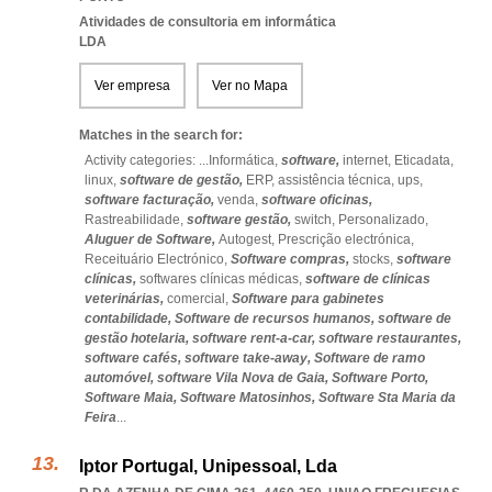
Atividades de consultoria em informática
LDA
Ver empresa
Ver no Mapa
Matches in the search for:
Activity categories: ...
Informática,
software,
internet,
Eticadata,
linux,
software de gestão,
ERP,
assistência técnica,
ups,
software facturação,
venda,
software oficinas,
Rastreabilidade,
software gestão,
switch,
Personalizado,
Aluguer de Software,
Autogest,
Prescrição electrónica,
Receituário Electrónico,
Software compras,
stocks,
software
clínicas,
softwares clínicas médicas,
software de clínicas
veterinárias,
comercial,
Software para gabinetes
contabilidade,
Software de recursos humanos,
software de
gestão hotelaria,
software rent-a-car,
software restaurantes,
software cafés,
software take-away,
Software de ramo
automóvel,
software Vila Nova de Gaia,
Software Porto,
Software Maia,
Software Matosinhos,
Software Sta Maria da
Feira
...
Iptor Portugal, Unipessoal, Lda