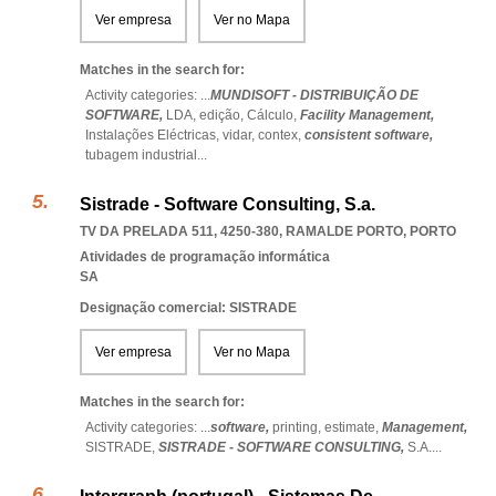
Ver empresa
Ver no Mapa
Matches in the search for:
Activity categories: ...
MUNDISOFT - DISTRIBUIÇÃO DE
SOFTWARE,
LDA,
edição,
Cálculo,
Facility Management,
Instalações Eléctricas,
vidar,
contex,
consistent software,
tubagem industrial
...
Sistrade - Software Consulting, S.a.
TV DA PRELADA 511, 4250-380
,
RAMALDE PORTO
,
PORTO
Atividades de programação informática
SA
Designação comercial: SISTRADE
Ver empresa
Ver no Mapa
Matches in the search for:
Activity categories: ...
software,
printing,
estimate,
Management,
SISTRADE,
SISTRADE - SOFTWARE CONSULTING,
S.A.
...