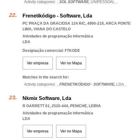
Activity categories: ...
SOL SOFTWARE,
UNIPESSOAL
...
Frenetikódigo - Software, Lda
PC PRAÇA DA GRACIOSA 124 R/C, 4990-218
,
ARCA PONTE
LIMA
,
VIANA DO CASTELO
Atividades de programação informática
LDA
Designação comercial: FTKODE
Ver empresa
Ver no Mapa
Matches in the search for:
Activity categories: ...
FRENETIKÓDIGO - SOFTWARE,
LDA
...
Nkmix Software, Lda
R GARRETT 61, 2520-444
,
PENICHE
,
LEIRIA
Atividades de programação informática
LDA
Ver empresa
Ver no Mapa