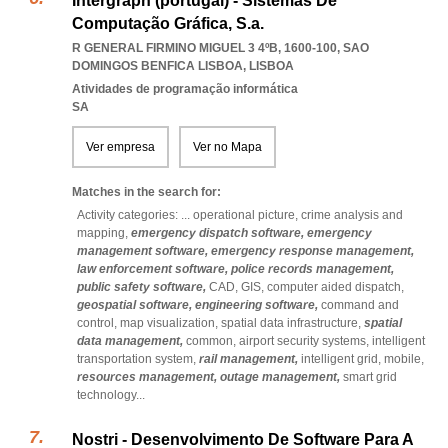
Intergraph (portugal) - Sistemas De
Computação Gráfica, S.a.
R GENERAL FIRMINO MIGUEL 3 4ºB, 1600-100
,
SAO
DOMINGOS BENFICA LISBOA
,
LISBOA
Atividades de programação informática
SA
Ver empresa
Ver no Mapa
Matches in the search for:
Activity categories: ...
operational picture,
crime analysis and
mapping,
emergency dispatch software,
emergency
management software,
emergency response management,
law enforcement software,
police records management,
public safety software,
CAD,
GIS,
computer aided dispatch,
geospatial software,
engineering software,
command and
control,
map visualization,
spatial data infrastructure,
spatial
data management,
common,
airport security systems,
intelligent
transportation system,
rail management,
intelligent grid,
mobile,
resources management,
outage management,
smart grid
technology
...
Nostri - Desenvolvimento De Software Para A