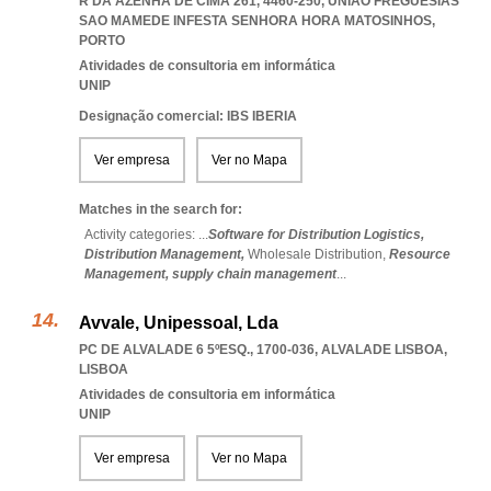
R DA AZENHA DE CIMA 261, 4460-250
,
UNIAO FREGUESIAS
SAO MAMEDE INFESTA SENHORA HORA MATOSINHOS
,
PORTO
Atividades de consultoria em informática
UNIP
Designação comercial: IBS IBERIA
Ver empresa
Ver no Mapa
Matches in the search for:
Activity categories: ...
Software for Distribution Logistics,
Distribution Management,
Wholesale Distribution,
Resource
Management,
supply chain management
...
Avvale, Unipessoal, Lda
PC DE ALVALADE 6 5ºESQ., 1700-036
,
ALVALADE LISBOA
,
LISBOA
Atividades de consultoria em informática
UNIP
Ver empresa
Ver no Mapa