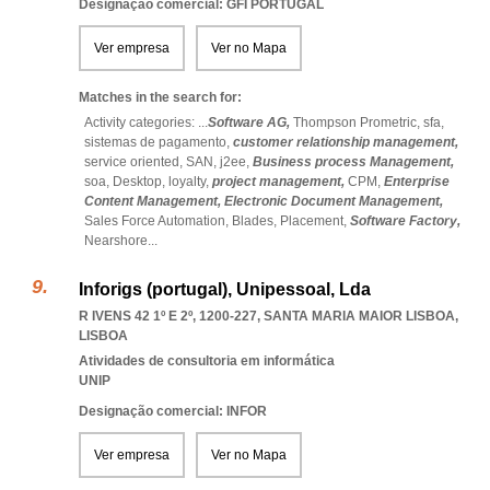
Designação comercial: GFI PORTUGAL
Ver empresa
Ver no Mapa
Matches in the search for:
Activity categories: ...
Software AG,
Thompson Prometric,
sfa,
sistemas de pagamento,
customer relationship management,
service oriented,
SAN,
j2ee,
Business process Management,
soa,
Desktop,
loyalty,
project management,
CPM,
Enterprise
Content Management,
Electronic Document Management,
Sales Force Automation,
Blades,
Placement,
Software Factory,
Nearshore
...
Inforigs (portugal), Unipessoal, Lda
R IVENS 42 1º E 2º, 1200-227
,
SANTA MARIA MAIOR LISBOA
,
LISBOA
Atividades de consultoria em informática
UNIP
Designação comercial: INFOR
Ver empresa
Ver no Mapa