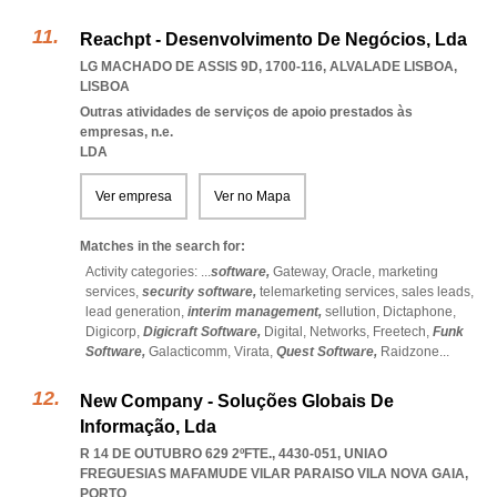
Reachpt - Desenvolvimento De Negócios, Lda
LG MACHADO DE ASSIS 9D, 1700-116
,
ALVALADE LISBOA
,
LISBOA
Outras atividades de serviços de apoio prestados às
empresas, n.e.
LDA
Ver empresa
Ver no Mapa
Matches in the search for:
Activity categories: ...
software,
Gateway,
Oracle,
marketing
services,
security software,
telemarketing services,
sales leads,
lead generation,
interim management,
sellution,
Dictaphone,
Digicorp,
Digicraft Software,
Digital,
Networks,
Freetech,
Funk
Software,
Galacticomm,
Virata,
Quest Software,
Raidzone
...
New Company - Soluções Globais De
Informação, Lda
R 14 DE OUTUBRO 629 2ºFTE., 4430-051
,
UNIAO
FREGUESIAS MAFAMUDE VILAR PARAISO VILA NOVA GAIA
,
PORTO