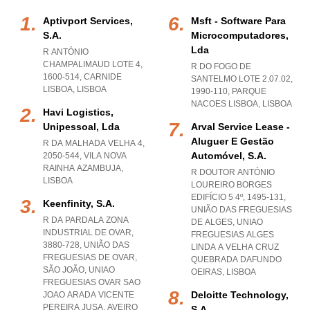
Aptivport Services,
Msft - Software Para
S.a.
Microcomputadores,
Lda
R ANTÓNIO
CHAMPALIMAUD LOTE 4,
R DO FOGO DE
1600-514
,
CARNIDE
SANTELMO LOTE 2.07.02,
LISBOA
,
LISBOA
1990-110
,
PARQUE
NACOES LISBOA
,
LISBOA
Havi Logistics,
Unipessoal, Lda
Arval Service Lease -
Aluguer E Gestão
R DA MALHADA VELHA 4,
Automóvel, S.a.
2050-544
,
VILA NOVA
RAINHA AZAMBUJA
,
R DOUTOR ANTÓNIO
LISBOA
LOUREIRO BORGES
EDIFÍCIO 5 4º, 1495-131,
Keenfinity, S.a.
UNIÃO DAS FREGUESIAS
R DA PARDALA ZONA
DE ALGES
,
UNIAO
INDUSTRIAL DE OVAR,
FREGUESIAS ALGES
3880-728, UNIÃO DAS
LINDA A VELHA CRUZ
FREGUESIAS DE OVAR,
QUEBRADA DAFUNDO
SÃO JOÃO
,
UNIAO
OEIRAS
,
LISBOA
FREGUESIAS OVAR SAO
Deloitte Technology,
JOAO ARADA VICENTE
PEREIRA JUSA
,
AVEIRO
S.a.