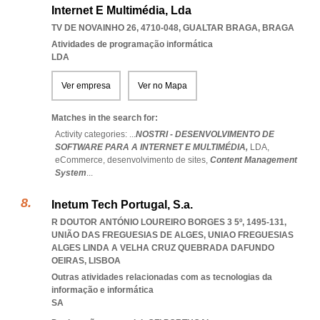
Internet E Multimédia, Lda
TV DE NOVAINHO 26, 4710-048
,
GUALTAR BRAGA
,
BRAGA
Atividades de programação informática
LDA
Ver empresa
Ver no Mapa
Matches in the search for:
Activity categories: ...
NOSTRI - DESENVOLVIMENTO DE
SOFTWARE PARA A INTERNET E MULTIMÉDIA,
LDA,
eCommerce,
desenvolvimento de sites,
Content Management
System
...
Inetum Tech Portugal, S.a.
R DOUTOR ANTÓNIO LOUREIRO BORGES 3 5º, 1495-131,
UNIÃO DAS FREGUESIAS DE ALGES
,
UNIAO FREGUESIAS
ALGES LINDA A VELHA CRUZ QUEBRADA DAFUNDO
OEIRAS
,
LISBOA
Outras atividades relacionadas com as tecnologias da
informação e informática
SA