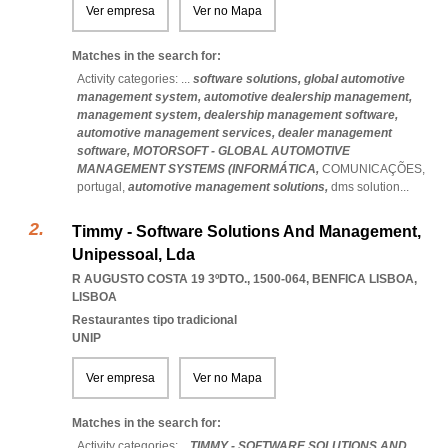
Ver empresa
Ver no Mapa
Matches in the search for:
Activity categories: ...
software solutions,
global automotive
management system,
automotive dealership management,
management system,
dealership management software,
automotive management services,
dealer management
software,
MOTORSOFT - GLOBAL AUTOMOTIVE
MANAGEMENT SYSTEMS (INFORMÁTICA,
COMUNICAÇÕES,
portugal,
automotive management solutions,
dms solution
...
Timmy - Software Solutions And Management,
Unipessoal, Lda
R AUGUSTO COSTA 19 3ºDTO., 1500-064
,
BENFICA LISBOA
,
LISBOA
Restaurantes tipo tradicional
UNIP
Ver empresa
Ver no Mapa
Matches in the search for:
Activity categories: ...
TIMMY - SOFTWARE SOLUTIONS AND