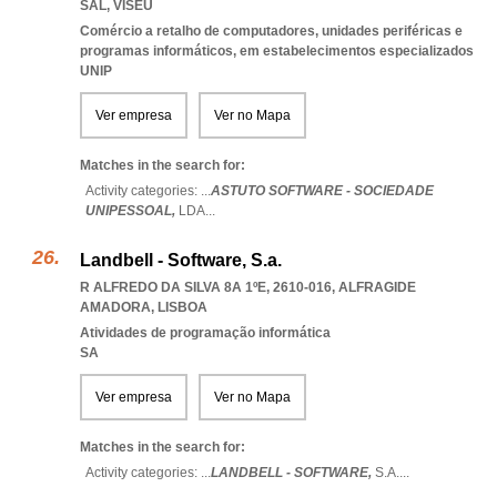
SAL
,
VISEU
Comércio a retalho de computadores, unidades periféricas e
programas informáticos, em estabelecimentos especializados
UNIP
Ver empresa
Ver no Mapa
Matches in the search for:
Activity categories: ...
ASTUTO SOFTWARE - SOCIEDADE
UNIPESSOAL,
LDA
...
Landbell - Software, S.a.
R ALFREDO DA SILVA 8A 1ºE, 2610-016
,
ALFRAGIDE
AMADORA
,
LISBOA
Atividades de programação informática
SA
Ver empresa
Ver no Mapa
Matches in the search for:
Activity categories: ...
LANDBELL - SOFTWARE,
S.A.
...