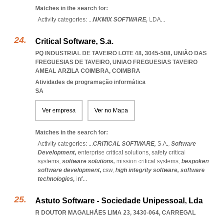
Matches in the search for:
Activity categories: ...
NKMIX SOFTWARE,
LDA
...
Critical Software, S.a.
PQ INDUSTRIAL DE TAVEIRO LOTE 48, 3045-508, UNIÃO DAS
FREGUESIAS DE TAVEIRO
,
UNIAO FREGUESIAS TAVEIRO
AMEAL ARZILA COIMBRA
,
COIMBRA
Atividades de programação informática
SA
Ver empresa
Ver no Mapa
Matches in the search for:
Activity categories: ...
CRITICAL SOFTWARE,
S.A.,
Software
Development,
enterprise critical solutions,
safety critical
systems,
software solutions,
mission critical systems,
bespoken
software development,
csw,
high integrity software,
software
technologies,
inf
...
Astuto Software - Sociedade Unipessoal, Lda
R DOUTOR MAGALHÃES LIMA 23, 3430-064
,
CARREGAL