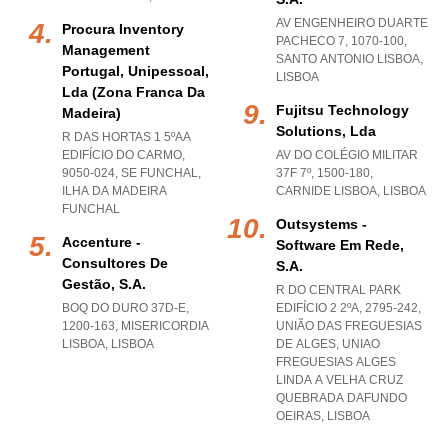
AV ENGENHEIRO DUARTE
Procura Inventory
PACHECO 7, 1070-100
,
Management
SANTO ANTONIO LISBOA
,
Portugal, Unipessoal,
LISBOA
Lda (zona Franca Da
Fujitsu Technology
Madeira)
Solutions, Lda
R DAS HORTAS 1 5ºAA
EDIFÍCIO DO CARMO,
AV DO COLÉGIO MILITAR
9050-024
,
SE FUNCHAL
,
37F 7º, 1500-180
,
ILHA DA MADEIRA
CARNIDE LISBOA
,
LISBOA
FUNCHAL
Outsystems -
Accenture -
Software Em Rede,
Consultores De
S.a.
Gestão, S.a.
R DO CENTRAL PARK
BOQ DO DURO 37D-E,
EDIFÍCIO 2 2ºA, 2795-242,
1200-163
,
MISERICORDIA
UNIÃO DAS FREGUESIAS
LISBOA
,
LISBOA
DE ALGES
,
UNIAO
FREGUESIAS ALGES
LINDA A VELHA CRUZ
QUEBRADA DAFUNDO
OEIRAS
,
LISBOA