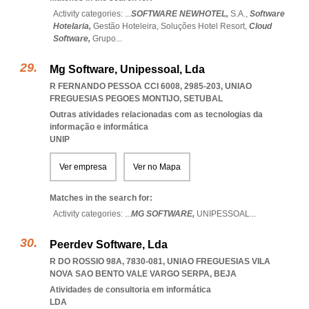
Activity categories: ...
SOFTWARE NEWHOTEL,
S.A.,
Software
Hotelaria,
Gestão Hoteleira,
Soluções Hotel Resort,
Cloud
Software,
Grupo
...
Mg Software, Unipessoal, Lda
R FERNANDO PESSOA CCI 6008, 2985-203
,
UNIAO
FREGUESIAS PEGOES MONTIJO
,
SETUBAL
Outras atividades relacionadas com as tecnologias da
informação e informática
UNIP
Ver empresa
Ver no Mapa
Matches in the search for:
Activity categories: ...
MG SOFTWARE,
UNIPESSOAL
...
Peerdev Software, Lda
R DO ROSSIO 98A, 7830-081
,
UNIAO FREGUESIAS VILA
NOVA SAO BENTO VALE VARGO SERPA
,
BEJA
Atividades de consultoria em informática
LDA