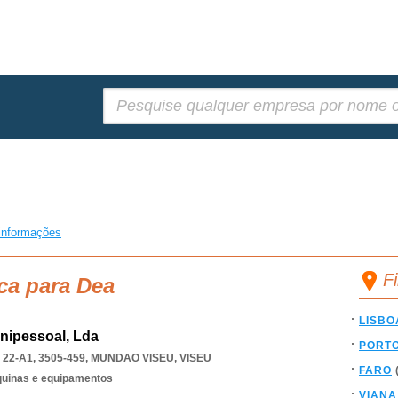
Pesquisar:
informações
F
ca para Dea
LISBO
nipessoal, Lda
PORT
22-A1, 3505-459
,
MUNDAO VISEU
,
VISEU
FARO
quinas e equipamentos
VIANA