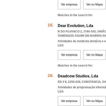
Ver empresa
Ver no Mapa
Matches in the search for:
Dear Evolution, Lda
R DO FUJANCO 2, 3780-505, UNI
TAMENGOS AGUIM OIS BAIRRO A
Atividades de medicina dentária e o
LDA
Ver empresa
Ver no Mapa
Matches in the search for:
Deadcow Studios, Lda
EN 3 8, 2250-028
,
CONSTANCIA
,
S
Atividades de programação informá
LDA
Ver empresa
Ver no Mapa