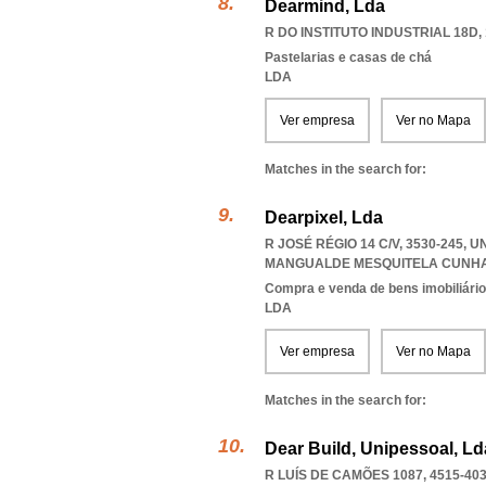
Dearmind, Lda
R DO INSTITUTO INDUSTRIAL 18D, 
Pastelarias e casas de chá
LDA
Ver empresa
Ver no Mapa
Matches in the search for:
Dearpixel, Lda
R JOSÉ RÉGIO 14 C/V, 3530-245
MANGUALDE MESQUITELA CUNHA
Compra e venda de bens imobiliári
LDA
Ver empresa
Ver no Mapa
Matches in the search for:
Dear Build, Unipessoal, Ld
R LUÍS DE CAMÕES 1087, 4515-40