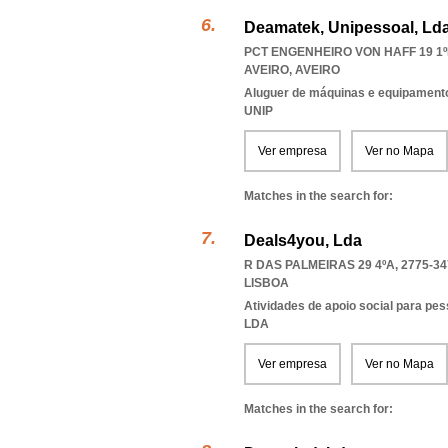
Deamatek, Unipessoal, Ld
PCT ENGENHEIRO VON HAFF 19 1ºE
AVEIRO
,
AVEIRO
Aluguer de máquinas e equipamentos
UNIP
Ver empresa
Ver no Mapa
Matches in the search for:
Deals4you, Lda
R DAS PALMEIRAS 29 4ºA, 2775-34
LISBOA
Atividades de apoio social para pe
LDA
Ver empresa
Ver no Mapa
Matches in the search for: