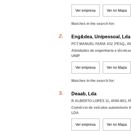
Ver empresa
Ver no Mapa
Matches in the search for:
Eng&dea, Unipessoal, Lda
PCT MANUEL FARIA 432 3ºESQ., 45
Atividades de engenharia e técnicas
UNIP
Ver empresa
Ver no Mapa
Matches in the search for:
Deaab, Lda
R ALBERTO LOPES 11, 4590-801
,
F
Comércio de veículos automóveis li
LDA
Ver empresa
Ver no Mapa