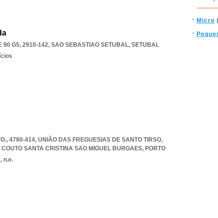
Micro
da
Peque
 90 G5, 2910-142
,
SAO SEBASTIAO SETUBAL
,
SETUBAL
ícios
TO., 4780-414, UNIÃO DAS FREGUESIAS DE SANTO TIRSO
,
O COUTO SANTA CRISTINA SAO MIGUEL BURGAES
,
PORTO
 n.e.