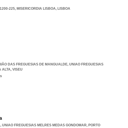
1200-225
,
MISERICORDIA LISBOA
,
LISBOA
, UNIÃO DAS FREGUESIAS DE MANGUALDE
,
UNIAO FREGUESIAS
 ALTA
,
VISEU
os
a
3
,
UNIAO FREGUESIAS MELRES MEDAS GONDOMAR
,
PORTO