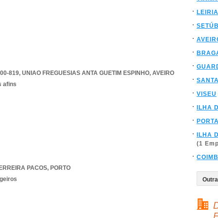
LEIRI
SETÚ
AVEIR
BRAG
GUAR
00-819
,
UNIAO FREGUESIAS ANTA GUETIM ESPINHO
,
AVEIRO
SANT
 afins
VISEU
ILHA 
PORT
ILHA 
(1 Em
COIM
ERREIRA PACOS
,
PORTO
geiros
D
F