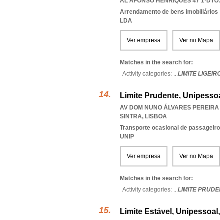
AL AFONSO HENRIQUES 47 1ºDTO.,
Arrendamento de bens imobiliários
LDA
Ver empresa
Ver no Mapa
Matches in the search for:
Activity categories: ...
LIMITE LIGEIR
Limite Prudente, Unipessoa
AV DOM NUNO ÁLVARES PEREIRA 3
SINTRA
,
LISBOA
Transporte ocasional de passageiro
UNIP
Ver empresa
Ver no Mapa
Matches in the search for:
Activity categories: ...
LIMITE PRUDE
Limite Estável, Unipessoal