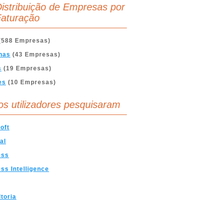
istribuição de Empresas por
aturação
(588 Empresas)
nas
(43 Empresas)
s
(19 Empresas)
es
(10 Empresas)
os utilizadores pesquisaram
oft
al
ess
ss Intelligence
toria