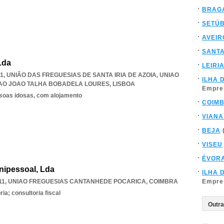
BRAG
SETÚ
AVEIR
SANT
 Lda
LEIRI
201, UNIÃO DAS FREGUESIAS DE SANTA IRIA DE AZOIA
,
UNIAO
ILHA 
 SAO JOAO TALHA BOBADELA LOURES
,
LISBOA
Empre
ssoas idosas, com alojamento
COIM
VIANA
BEJA
VISEU
ÉVOR
nipessoal, Lda
ILHA 
11
,
UNIAO FREGUESIAS CANTANHEDE POCARICA
,
COIMBRA
Empre
ia; consultoria fiscal