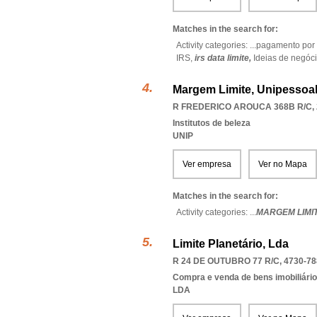
Matches in the search for:
Activity categories: ...
pagamento por 
IRS,
irs data limite,
Ideias de negóc
Margem Limite, Unipessoal
R FREDERICO AROUCA 368B R/C, 
Institutos de beleza
UNIP
Ver empresa
Ver no Mapa
Matches in the search for:
Activity categories: ...
MARGEM LIMI
Limite Planetário, Lda
R 24 DE OUTUBRO 77 R/C, 4730-78
Compra e venda de bens imobiliári
LDA