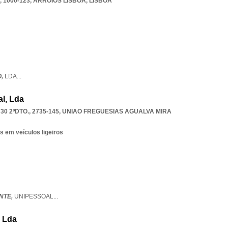
 1000-123
,
ARROIOS LISBOA
,
LISBOA
O,
LDA
...
l, Lda
0 2ºDTO., 2735-145
,
UNIAO FREGUESIAS AGUALVA MIRA
s em veículos ligeiros
NTE,
UNIPESSOAL
...
, Lda