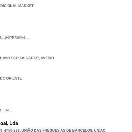
RADICIONAL MARKET
L,
UNIPESSOAL
...
LHAVO SAO SALVADOR
,
AVEIRO
 DO ORIENTE
O,
LDA
...
soal, Lda
19, 4750-282, UNIÃO DAS FREGUESIAS DE BARCELOS
,
UNIAO