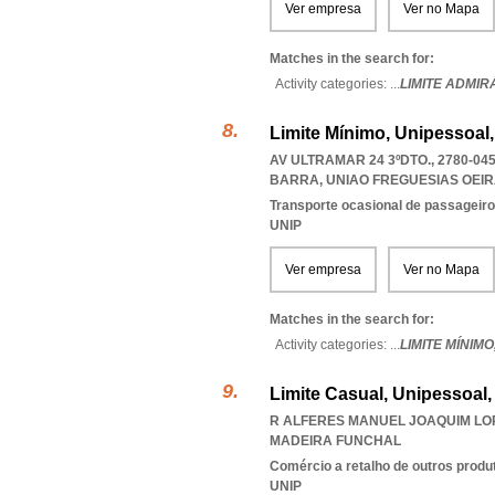
Ver empresa
Ver no Mapa
Matches in the search for:
Activity categories: ...
LIMITE ADMIR
Limite Mínimo, Unipessoal
AV ULTRAMAR 24 3ºDTO., 2780-04
BARRA
,
UNIAO FREGUESIAS OEI
Transporte ocasional de passageiro
UNIP
Ver empresa
Ver no Mapa
Matches in the search for:
Activity categories: ...
LIMITE MÍNIMO
Limite Casual, Unipessoal,
R ALFERES MANUEL JOAQUIM LOPE
MADEIRA FUNCHAL
Comércio a retalho de outros produ
UNIP