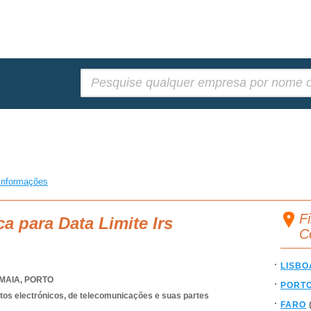
Pesquisar:
informações
Fi
a para Data Limite Irs
C
LISBO
MAIA
,
PORTO
PORT
os electrónicos, de telecomunicações e suas partes
FARO