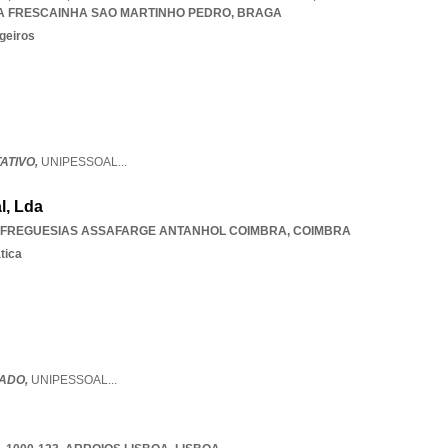
A FRESCAINHA SAO MARTINHO PEDRO
,
BRAGA
geiros
TATIVO,
UNIPESSOAL
...
l, Lda
 FREGUESIAS ASSAFARGE ANTANHOL COIMBRA
,
COIMBRA
tica
JADO,
UNIPESSOAL
...