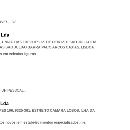
ÁVEL,
LDA
...
, Lda
5, UNIÃO DAS FREGUESIAS DE OEIRAS E SÃO JULIÃO DA
RAS SAO JULIAO BARRA PACO ARCOS CAXIAS
,
LISBOA
s em veículos ligeiros
,
UNIPESSOAL
...
 Lda
S 106, 9325-361
,
ESTREITO CAMARA LOBOS
,
ILHA DA
tos novos, em estabelecimentos especializados, n.e.