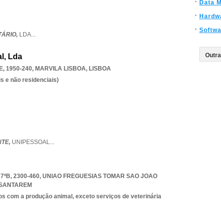
Data M
Hardw
Softw
TÁRIO,
LDA
...
l, Lda
, 1950-240
,
MARVILA LISBOA
,
LISBOA
s e não residenciais)
NTE,
UNIPESSOAL
...
ºB, 2300-460
,
UNIAO FREGUESIAS TOMAR SAO JOAO
SANTAREM
os com a produção animal, exceto serviços de veterinária