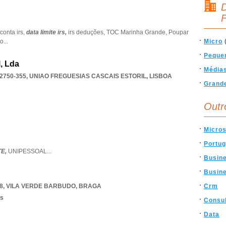
D
F
conta irs,
data limite irs,
irs deduções,
TOC Marinha Grande,
Poupar
io
...
Micro
Peque
, Lda
Média
2750-355
,
UNIAO FREGUESIAS CASCAIS ESTORIL
,
LISBOA
Grand
Outr
Micros
Portug
TE,
UNIPESSOAL
...
Busin
Busine
8
,
VILA VERDE BARBUDO
,
BRAGA
Crm
os
Consul
Data