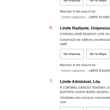
Ver empresa
Ver no Mapa
Matches in the search for:
Activity categories: ...
LIMITE PLANE
Limite Radiante, Unipessoa
R PEDRO JOSÉ PEZERAT LOTE 30 E
Construção de edifícios (residenciai
UNIP
Ver empresa
Ver no Mapa
Matches in the search for:
Activity categories: ...
LIMITE RADIA
Limite Admirável, Lda
R CORONEL GARCÊS TEIXEIRA 14 7
BAPTISTA SANTA MARIA OLIVAIS
,
Atividades dos serviços relacionad
LDA