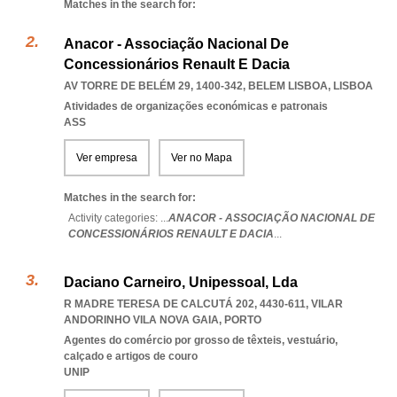
Matches in the search for:
Anacor - Associação Nacional De
Concessionários Renault E Dacia
AV TORRE DE BELÉM 29, 1400-342
,
BELEM LISBOA
,
LISBOA
Atividades de organizações económicas e patronais
ASS
Ver empresa
Ver no Mapa
Matches in the search for:
Activity categories: ...
ANACOR - ASSOCIAÇÃO NACIONAL DE
CONCESSIONÁRIOS RENAULT E DACIA
...
Daciano Carneiro, Unipessoal, Lda
R MADRE TERESA DE CALCUTÁ 202, 4430-611
,
VILAR
ANDORINHO VILA NOVA GAIA
,
PORTO
Agentes do comércio por grosso de têxteis, vestuário,
calçado e artigos de couro
UNIP