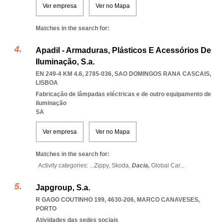
Ver empresa
Ver no Mapa
Matches in the search for:
Apadil - Armaduras, Plásticos E Acessórios De
Iluminação, S.a.
EN 249-4 KM 4.6, 2785-036
,
SAO DOMINGOS RANA CASCAIS
,
LISBOA
Fabricação de lâmpadas eléctricas e de outro equipamento de
iluminação
SA
Ver empresa
Ver no Mapa
Matches in the search for:
Activity categories: ...
Zippy,
Skoda,
Dacia,
Global Car
...
Japgroup, S.a.
R GAGO COUTINHO 199, 4630-206
,
MARCO CANAVESES
,
PORTO
Atividades das sedes sociais