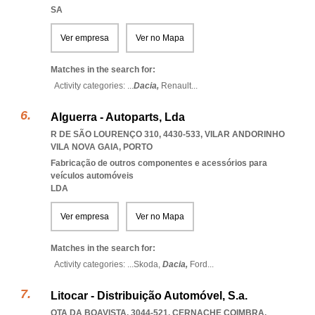
SA
Ver empresa
Ver no Mapa
Matches in the search for:
Activity categories: ...
Dacia,
Renault
...
Alguerra - Autoparts, Lda
R DE SÃO LOURENÇO 310, 4430-533
,
VILAR ANDORINHO
VILA NOVA GAIA
,
PORTO
Fabricação de outros componentes e acessórios para
veículos automóveis
LDA
Ver empresa
Ver no Mapa
Matches in the search for:
Activity categories: ...
Skoda,
Dacia,
Ford
...
Litocar - Distribuição Automóvel, S.a.
QTA DA BOAVISTA, 3044-521
,
CERNACHE COIMBRA
,